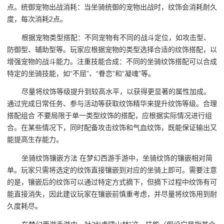
点。统御宠物出战消耗：当坐骑统御的宠物出战时，纹饰会消耗耐久
度，每次消耗2点。
根据宠物类型搭配：不同宠物有不同的战斗定位，如攻击型、
防御型、辅助型等。玩家应根据宠物的类型选择合适的纹饰搭配，以
增强宠物的战斗能力。注重技能合成：不同的坐骑纹饰搭配可以合成
特定的坐骑技能，如“不屈”、“眷恋”和“凝魂”等。
尽量将纹饰等级提升到较高水平，以获得更显著的属性加成。
通过完成日常任务、参与活动等获取纹饰精华来提升纹饰等级。合理
搭配组合 不要局限于单一类型纹饰的搭配，应根据实际情况进行组
合。在某些情况下，同时配备攻击纹饰和气血纹饰，既能保证输出又
能提高生存能力。
坐骑纹饰镶嵌方法 在梦幻西游手游中，坐骑纹饰的镶嵌相对简
单。玩家只需将选定的纹饰直接镶嵌到对应的坐骑上即可。需要注意
的是，镶嵌后的纹饰可以通过特定方式摘下，但摘下过程中纹饰有可
能直接消失，因此建议玩家在镶嵌前慎重考虑，并尽量将纹饰用到耐
久度耗尽。