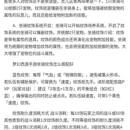
能很多人对纹饰还不是很清楚，灵儿这里再简单说一下，1只坐骑可
以统御2只宠物，纹饰就是镶嵌在坐骑身上，能够加强被统御宠物的
属性的玩意儿，而且还能给宠物附加新的技能。
4、坐骑纹饰系统开启：坐骑可以开始纹饰培养系统，开启了纹
饰系统的坐骑可以镶嵌纹饰，并统御2只宠物。坐骑纹饰介绍：纹饰
是带有属性的道具，纹饰的颜色组合还将演化出宠物附加技能，坐骑
将为统御的宠物增加纹饰的属性，也会将技能附加给统御的宠物。大
大增强了宠物在的战斗属性。
梦幻西游手游坐骑纹饰怎么搭配好
蓝色纹饰：推荐「气血」或「物理防御」，避免被集火秒杀。
若队伍有辅助保护，可替换为「速度」纹饰抢先手。进阶搭配思路P
VP（玩家对战）：建议「2攻击+1生存」的平衡组合（如2红1
蓝），确保输出的同时防止被点杀。若队伍缺速度，可带1个黄色
「速度」纹饰。
纹饰耐久度消耗方式 战斗消耗：每10场玩家之间的战斗或50场
其他类型的战斗消耗1次纹饰耐久度。不同等级纹饰的耐久度消耗不
同，1级纹饰1次消耗2点，2级纹饰1次消耗3点，3级纹饰1次消耗4