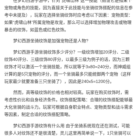
在梦幻西游手游中，针对“虎啸山林”这一技能（假设它是指某个
宠物或角色的技能，因为直接关于此技能与坐骑纹饰搭配的信息在参
考中未提及），玩家在选择坐骑纹饰时应考虑以下因素：宠物类型：
如果“虎啸山林”所属宠物是攻宠，那么可以选择增加物理攻击或物理
暴击的纹饰，如蓝色或红色纹饰。
梦幻西游坐骑纹饰是加强宠物还是人物?
梦幻西游手游坐骑纹饰多少评分？一级纹饰增加20评分、二级
纹饰40评分、三级纹饰80评分，以最多三级为例子的话，因为三颗
纹饰才可以激活一个坐骑技能，所以就等于3x80=240分，而神威组
计算的是5只宠物的评分，而一个坐骑最多只能统御两个宠物（这样
玩家最少就要准备三只坐骑了），因此是240x5=1200分。
然而，高等级纹饰的价格也相对较高。玩家在购买纹饰时，需
考虑性价比和自身经济条件。纹饰搭配策略：合理的纹饰搭配能够最
大化坐骑的战斗力。玩家可根据自身职业特点、宠物类型和战斗需求
等因素，制定合适的纹饰搭配策略。
梦幻西游手游纹饰有什么用 由于坐骑系统现在还在测试，可能
很多人对纹饰还不是很清楚，灵儿这里再简单说一下，1只坐骑可以