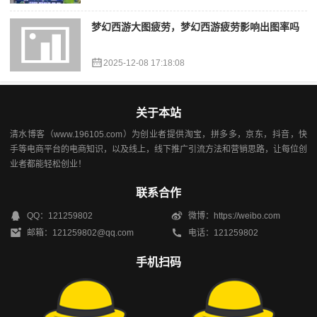
梦幻西游大图疲劳，梦幻西游疲劳影响出图率吗
2025-12-08 17:18:08
关于本站
清水博客（www.196105.com）为创业者提供淘宝，拼多多，京东，抖音，快
手等电商平台的电商知识，以及线上，线下推广引流方法和营销思路，让每位创
业者都能轻松创业！
联系合作
QQ：121259802
微博：https://weibo.com
邮箱：121259802@qq.com
电话：121259802
手机扫码