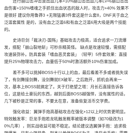
还行崩山击冲击波出血几率+10%崩山击出血几率Lv+6崩山击出
血伤害+150%嗜魂之手抓住出血状态的敌人时，攻击力+40% 效果不
是很好 建议你用鲁莽3 +无限猛袭3件套这是什么套8，DNF关于血之
泛滥套属性 是的，没有血之泛滥6和有血之泛滥6用大吸是两个技能
的。
史诗巨剑「裁决刃-国殇」基础攻击力极高，适合追求一刀流爆
发，搭配「崩山裂地斩」可秒杀精英怪。 缺点是攻速较慢，需搭配
攻速装弥补。防具套装「嗜血恶灵套装」（轻甲）5件套效果：直接
提升25%物理攻击力，血量低于50%时激活额外10%伤害加成。
差不多可以挑掉BOSS十行以上的血，最后看差不多或者挑失误
了，有剑舞接剑舞，没剑舞就EX破军，之后跑开，抓机会再来一
次，基本上BOSS就搞定了。关于打绝望之塔：月长石直接告诉各
位，这是给土豪玩的东西，越到后面BOSS越强悍，没有属性的话，
几下被秒是正常的事，不要太在意，准备些复活币交学费。
强化收益：翼弹手炮高基础攻击在强化+12以上时优势更明显。
特效触发率：巨龙手炮若龙吼触发概率被版本调整（如70级改为1
0%几率），则实战收益可能不稳定。结论建议选翼弹手炮：追求极