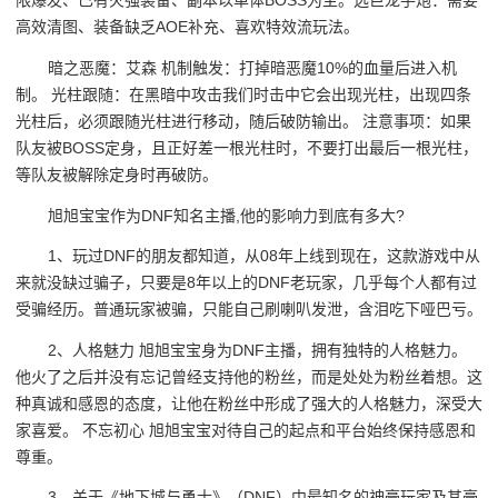
限爆发、已有火强装备、副本以单体BOSS为主。选巨龙手炮：需要
高效清图、装备缺乏AOE补充、喜欢特效流玩法。
暗之恶魔：艾森 机制触发：打掉暗恶魔10%的血量后进入机
制。 光柱跟随：在黑暗中攻击我们时击中它会出现光柱，出现四条
光柱后，必须跟随光柱进行移动，随后破防输出。 注意事项：如果
队友被BOSS定身，且正好差一根光柱时，不要打出最后一根光柱，
等队友被解除定身时再破防。
旭旭宝宝作为DNF知名主播,他的影响力到底有多大?
1、玩过DNF的朋友都知道，从08年上线到现在，这款游戏中从
来就没缺过骗子，只要是8年以上的DNF老玩家，几乎每个人都有过
受骗经历。普通玩家被骗，只能自己刷喇叭发泄，含泪吃下哑巴亏。
2、人格魅力 旭旭宝宝身为DNF主播，拥有独特的人格魅力。
他火了之后并没有忘记曾经支持他的粉丝，而是处处为粉丝着想。这
种真诚和感恩的态度，让他在粉丝中形成了强大的人格魅力，深受大
家喜爱。 不忘初心 旭旭宝宝对待自己的起点和平台始终保持感恩和
尊重。
3、关于《地下城与勇士》（DNF）中最知名的神豪玩家及其豪