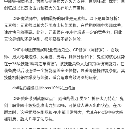
中能够持续输出，为团队提供强大的火力支持。巨剑狂战：优势：巨
剑狂战以其高攻击力和强大的生存能力而著称。
DNF魔法师中，刷图最好的职业是元素师。以下是具体分析：
元素师：元素师以其大范围攻击技能著称，在后期刷图中表现优秀，
速度快且效率高。此外，元素师在PK中也具备一定的竞争力，因此
无论是组队还是单刷，都能获得不错的体验。
DNF中刷图安逸的职业包括鬼泣、CP修罗（阿修罗）、召唤
师、男大枪与炮娘、女柔道、男毒，具体分析如下：鬼泣的核心优势
在于75级技能“幽魂之布雷德”。该技能具备大范围持续伤害能力，在
装备成型后可通过一个技能覆盖全图怪物，显著降低操作复杂度。其
技能机制兼顾爆发与续航，适合追求高效清图的玩家。
dnf啥武器能打掉boss10%以上的血
DNF戮蛊系列武器盘点： 戮蛊的骨刃 类型：神器太刀特点：鬼
剑士职业四十级技能攻击力加30%，可使敌人进入出血状态。在70
版本时，这把武器在刷图和PK中都非常强大，尤其在PK场中被大吸
抓到后，敌人几乎无法反抗。