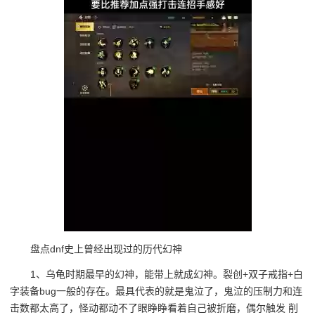
盘点dnf史上曾经出现过的历代幻神
1、乌龟时期最早的幻神，能带上就成幻神。裂创+双子戒指+白
字装备bug一般的存在。最具代表的就是鬼泣了，鬼泣的压制力和连
击数都太高了，怪动都动不了眼睁睁看着自己被折磨，偶尔触发 削