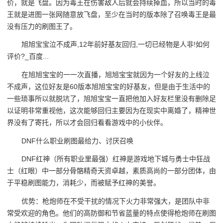
价，就是飞盘。因为毒王在伤害敌人后就会持续掉血，所以当时的毒
王就是进图一张网随意放飞盘，至少在当时的版本除了召唤毒王是最
没有压力的刷图王了。
旭旭宝宝泣不成声,12年前好基友回归,一切已经物是人非!如何
评价?_百度...
在旭旭宝宝的一一次直播，旭旭宝宝就因为一个好友的上线泣
不成声，这位好友是60版本旭旭宝宝的好基友，但是由于生活中的
一些琐事所以就脱坑了，旭旭宝宝一直把他加入好友栏里没有删除足
以证明非常重视他，这次能够回归主要因为在现实中离婚了，精神世
界没有了寄托，所以才会回归看看游戏中的小伙伴。
DNF什么职业刷图最给力、讨厌召唤
DNF红神（所有职业里最强）红神是游戏地下城与勇士中狂战
士（红眼）中一部分骨骼精奇天资卓越，素质高尚的一部分团体，由
于平稳刷图能力，消耗少，而被赋予红神的美誉。
优势：枪炮师在不受干扰的情况下火力非常强大，是团队中非
常受欢迎的角色。他们的高防御和节省蓝量的特点使得枪炮师在刷图