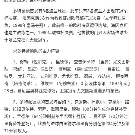
多特蒙德首发有3名波兰球员，此前只有3名波兰人出现在冠军
杯决赛。 海因克斯3次作为教练征战欧冠都打进决赛（去年拜仁告
负，1998年皇马夺冠），此前唯一的欧战决赛德甲内战，海因克斯
也是主教练之一。1980年联盟杯决赛，他执教的门兴因客场进球少
于法兰克福而无缘冠军。
求多特蒙德队的主力阵容
1、穆勒 （佐尔克）， 里德尔， 查普伊萨特 （里肯）尤文图斯
队 （教练： 里皮）佩鲁济， 博利尼 （德尔皮耶罗）， 费雷拉， 蒙
特罗， 尤利亚诺， 迪利维奥，尤戈维奇， 德尚， 齐达内， 博克西
奇 （塔奇纳蒂）， 维埃里 （阿穆鲁索） 0 新浪体育讯 1997年5月
28日，慕尼黑奥林匹克球场，卫冕冠军尤文图斯遭遇多特蒙德。
2、多特蒙德队的首发阵容如下：克罗斯、萨默尔、克莱尔、路
特、拉姆贝尔特、索萨、海因里希、穆勒（88分钟时佐尔克替补登
场）、里德尔（64分钟时赫尔里希替补登场）、夏丕萨（70分钟时
里肯替补登场）。比赛的进球由里德尔和里肯分别在第234分钟及第
71分钟攻入。