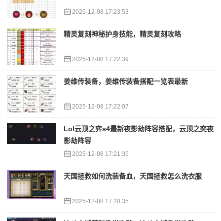
2025-12-08 17:23:53
精灵复刻神秘护身技能，精灵复刻攻略
2025-12-08 17:22:39
姜维传装备，姜维传装备搭配一览表最新
2025-12-08 17:22:07
Lol云顶之弈s4最新夜影劫阵容搭配，云顶之奕夜
影劫阵容
2025-12-08 17:21:35
天国拯救如何洗装备血，天国拯救怎么洗衣服
2025-12-08 17:20:35