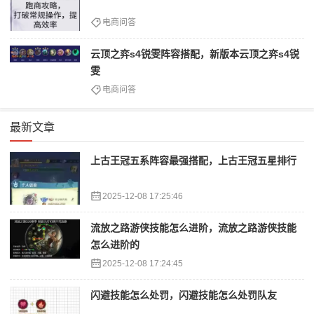
电商问答
云顶之弈s4锐雯阵容搭配，新版本云顶之弈s4锐
雯
电商问答
最新文章
上古王冠五系阵容最强搭配，上古王冠五星排行
2025-12-08 17:25:46
流放之路游侠技能怎么进阶，流放之路游侠技能
怎么进阶的
2025-12-08 17:24:45
闪避技能怎么处罚，闪避技能怎么处罚队友