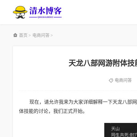
首页
电商问答
>
>
天龙八部网游附体技
电商问答
现在，请允许我来为大家详细解释一下天龙八部网
体技能的讨论，我们正式开始。