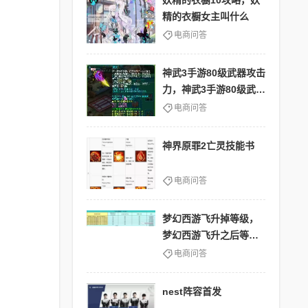
妖精的衣橱10攻略，妖
精的衣橱女主叫什么
电商问答
神武3手游80级武器攻击
力，神武3手游80级武器
攻击力多少
电商问答
神界原罪2亡灵技能书
电商问答
梦幻西游飞升掉等级，
梦幻西游飞升之后等级
上限
电商问答
nest阵容首发