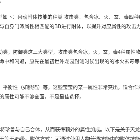
。
类型如下：兽魂附体技能的种类 攻击类：包含冰、火、玄、毒四种
与自身门派属性相匹配的BB进行附体，以提升对应属性的攻击
助类，防御类这三大类型，攻击类包含冰，火，玄，毒4种属性
命中和闪避，原先在最初世外龙园封测时候出现的的冰火玄毒等
、平衡性（如熊猫）等，这些宝宝的某一属性非常突出，适合作为
的属性可能不够全面，不是最佳选择。
将珍兽与自己合体，从而获得额外的属性加成。以下是关于天龙
于等于45级。附体方式：可通过使用人物普通技能中的附体技