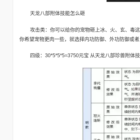
天龙八部附体技能怎么砸
攻击类：你可以给你的宠物砸上冰、火、玄、毒这
你希望宠物更肉一些，就选择内功防御、外功防御或者
四级：30*5*5*5=3750元宝 从天龙八部珍兽附