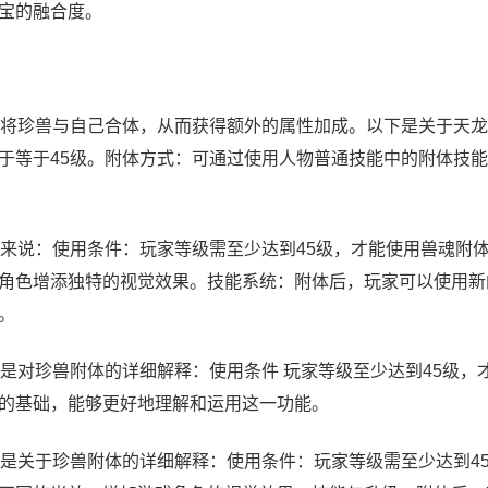
宝的融合度。
将珍兽与自己合体，从而获得额外的属性加成。以下是关于天龙
于等于45级。附体方式：可通过使用人物普通技能中的附体技
来说：使用条件：玩家等级需至少达到45级，才能使用兽魂附
角色增添独特的视觉效果。技能系统：附体后，玩家可以使用新
。
是对珍兽附体的详细解释：使用条件 玩家等级至少达到45级，
的基础，能够更好地理解和运用这一功能。
是关于珍兽附体的详细解释：使用条件：玩家等级需至少达到4