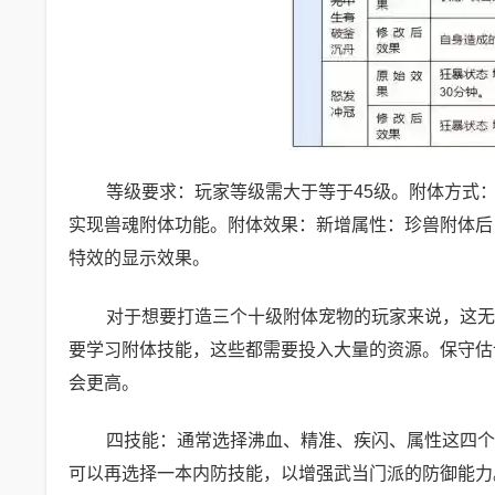
等级要求：玩家等级需大于等于45级。附体方式
实现兽魂附体功能。附体效果：新增属性：珍兽附体后
特效的显示效果。
对于想要打造三个十级附体宠物的玩家来说，这无
要学习附体技能，这些都需要投入大量的资源。保守估
会更高。
四技能：通常选择沸血、精准、疾闪、属性这四个
可以再选择一本内防技能，以增强武当门派的防御能力