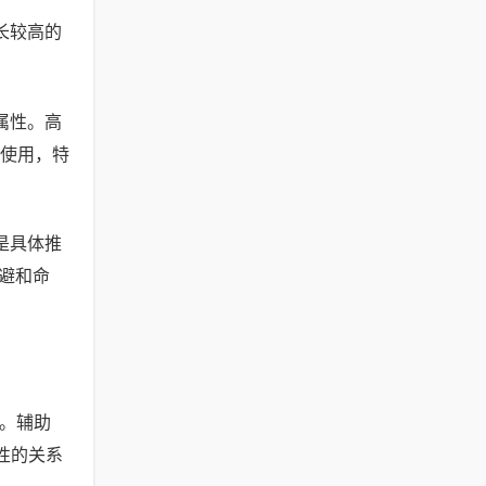
长较高的
属性。高
宝使用，特
是具体推
避和命
。辅助
性的关系