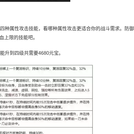
四种属性攻击技能，看哪种属性攻击更适合你的战斗需求。防御
血上限的技能吧。
体技能升到四级共需要4680元宝。