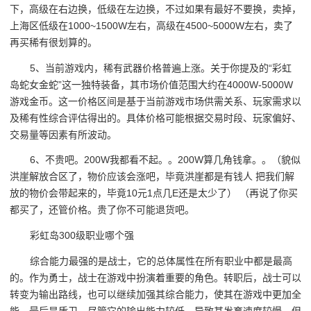
下，高级在右边换，低级在左边换，不过如果有最好不要换，卖掉，
上海区低级在1000~1500W左右，高级在4500~5000W左右，卖了
再买稀有很划算的。
5、当前游戏内，稀有武器价格普遍上涨。关于你提及的“彩虹
岛蛇女金蛇”这一独特装备，其市场价值范围大约在4000W-5000W
游戏金币。这一价格区间是基于当前游戏市场供需关系、玩家需求以
及稀有性综合评估得出的。具体价格可能根据交易时段、玩家偏好、
交易量等因素有所波动。
6、不贵吧。200W我都看不起。。200W算几角钱拿。。（貌似
洪崖解放合区了，物价应该会涨吧，毕竟洪崖都是有钱人 把我们解
放的物价会带起来的，毕竟10元1点几E还是太少了） （再说了你买
都买了，还管价格。贵了你不可能退货吧。
彩虹岛300级职业哪个强
综合能力最强的是战士，它的总体属性在所有职业中都是最高
的。作为勇士，战士在游戏中扮演着重要的角色。转职后，战士可以
转变为输出路线，也可以继续加强其综合能力，使其在游戏中更加全
能。最后是盾卫，尽管它的输出能力较低，导致其发育速度较慢，但