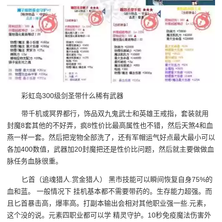
彩虹岛300级剑圣带什么稀有武器
带千机或冥界都行，饰品双九鬼武士和英雄王戒指，套装就用
封魔8套其他的不好弄，疯8性价比最高属性也不错，然后天煞4和血
燕一样一套。然后把宠物全部洗了，还有军帽运气好点最大最小可以
各加400数值，武器加20封魔把还是性价比问题，然后就主要做做血
脉任务血脉很重。
匕首（追魂猎人.赏金猎人） 黑市技能可以瞬间恢复自身75%的
血和蓝。 一般情况下 挂机基本都不需要带药的。生存能力超强。而
且匕首暴击高，爆率高。打副本输出会相对其他职业强一些.元素，
这个没的说。元素四职业都可以学 精灵守护。10秒免疫魔法伤害外