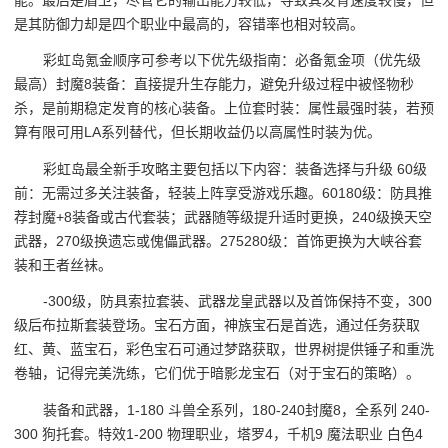
是其防御力却是四个职业中最高的，容错率也相对较高。
彩虹岛氪金顺序可参考以下优先级指南：必备氪金项（优先级
最高）封魔8装备：直接提升生存能力，避免升级过程中被怪物秒
杀，是前期稳定发育的核心装备。上位套时装：属性最强时装，若预
算有限可用LA系列替代，但长期收益仍以高属性时装为优。
彩虹岛最全新手攻略主要包括以下内容：装备选择与升级 60级
前：无需过多关注装备，轻装上阵享受游戏乐趣。60180级：防具推
荐封魔+8装备或古代套装；武器随等级提升适时更换，240级换天空
武器，270级换遗忘或傀儡武器。275280级：首饰更换为大峡谷套
装和王者丝袜。
-300级，防具索拉套装、武器龙皇武器以及首饰保持不变，300
级后布拉斯套装登场。宝石方面，神族宝石是首选，通过任务获取
红、黄、蓝宝石，彩色宝石可通过梦路获取，世界树提供锤子和重洗
卷轴，记得完美洗练，它们优于暗影龙宝石（对于宝石的策略）。
装备和武器，1-180 斗兽全系列，180-240封魔8，全系列 240-
300 狗托套。特效1-200 物理职业，塔罗4，千机9 魔法职业 白色4