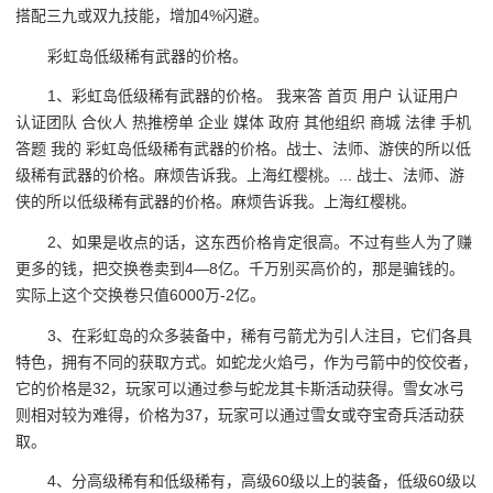
搭配三九或双九技能，增加4%闪避。
彩虹岛低级稀有武器的价格。
1、彩虹岛低级稀有武器的价格。 我来答 首页 用户 认证用户
认证团队 合伙人 热推榜单 企业 媒体 政府 其他组织 商城 法律 手机
答题 我的 彩虹岛低级稀有武器的价格。战士、法师、游侠的所以低
级稀有武器的价格。麻烦告诉我。上海红樱桃。... 战士、法师、游
侠的所以低级稀有武器的价格。麻烦告诉我。上海红樱桃。
2、如果是收点的话，这东西价格肯定很高。不过有些人为了赚
更多的钱，把交换卷卖到4—8亿。千万别买高价的，那是骗钱的。
实际上这个交换卷只值6000万-2亿。
3、在彩虹岛的众多装备中，稀有弓箭尤为引人注目，它们各具
特色，拥有不同的获取方式。如蛇龙火焰弓，作为弓箭中的佼佼者，
它的价格是32，玩家可以通过参与蛇龙其卡斯活动获得。雪女冰弓
则相对较为难得，价格为37，玩家可以通过雪女或夺宝奇兵活动获
取。
4、分高级稀有和低级稀有，高级60级以上的装备，低级60级以