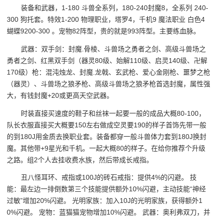
装备和武器，1-180 斗兽全系列，180-240封魔8，全系列 240-
300 狗托套。特效1-200 物理职业，塔罗4，千机9 魔法职业 白色4
蝴蝶9200-300 。宠物82阵型，贵的就是993阵型。主要练血脉。
武器：双手剑：封魔.骨棱、斗兽场之勇者之剑、高级斗兽场之
勇者之剑、红黑双手剑（器灵80级、始解110级、启灵140级、卍解
170级）枪：混沌烛龙、封魔.龙戟、玄武枪、爱心金刚枪、噩梦之枪
（器灵）、斗兽场之狼矛枪、高级斗兽场之狼矛枪首选封魔，属性强
大，有钱封魔+20或更高天空武器。
时装直接买速度的鞋子和丝袜一起要一般的成品大概80-100，
队长衣服直接买大概要150左右做成空灵要190的样子首饰先带一般
的到180J用金质去换职业套。装备都穿一般斗兽体力套到180J换封
魔。其他带+9星光和千机。一起大概80的样子。在给你推荐个升级
之路。组2个人去挂收费水族，然后带成长戒指。
丑八怪耳环、戒指或100J的砖石戒指：提供4%的闪避。 技
能：最左边一排倒数第三个技能提供额外10%闪避，主动技能“神经
过敏”增加20%闪避。 光明家族：加入10J的光明家族，获得额外1
0%闪避。 宠物：蓝猫猫宠物增加10%闪避。 武器：奥利弗双刀，并