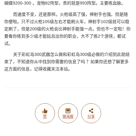
蝴蝶9200-300 。宠物82阵型，贵的就是993阵型。主要练血脉。
而速度不变，还是那样。火枪级高了强，神射手也强。但是随
你便啦。只不过火枪105级左右才能刷火车，神射手102级就可以稳
定刷了，但是200级的火枪会比神射手能强一点。但也不一定啦！你
要看你练到多少级才能姑且出你的职业，大不了练2个游侠，都试
试。
关于彩虹岛300武器怎么做和彩虹岛300级必做的介绍到此就结
束了，不知道你从中找到你需要的信息了吗 ？如果你还想了解更多
这方面的信息，记得收藏关注本站。
赞
微海报
分享