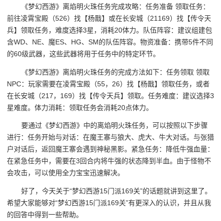
《梦幻西游》离焰明火珠任务完成攻略：任务准备 领取任务：
前往凌霄宝殿（526）找【杨戬】或在长安城（21169）找【传令天
兵】领取任务，难度选择3星，消耗20体力。队伍阵容：建议组建包
含WD、NE、魔ES、HG、SM的队伍阵容。物资准备：携带5件不同
的60级武器，这些武器将用于任务中的特定环节。
《梦幻西游》离焰明火珠任务的完成方法如下：任务领取 领取
NPC：玩家需要在凌霄宝殿（55，26）找【杨戬】领取任务，或者
在长安城（217，169）找【传令天兵】领取。任务难度：建议选择3
星难度。体力消耗：领取任务会消耗20点体力。
要通过《梦幻西游》中的离焰明火珠任务，可以按照以下步骤
进行：任务开始与对话：在魔王寨与狼大、虎大、牛大对话。与张猎
户对话后，返回魔王寨会遇到神秘黑影。紧急任务：降低牛强血量：
在紧急任务中，需要在3回合内将牛强的状态降到半血。由于怪物不
会攻击，可以使用全力宝宝迅速解决。
好了，今天关于“梦幻西游15门派169关”的话题就讲到这里了。
希望大家能够对“梦幻西游15门派169关”有更深入的认识，并且从我
的回答中得到一些帮助。