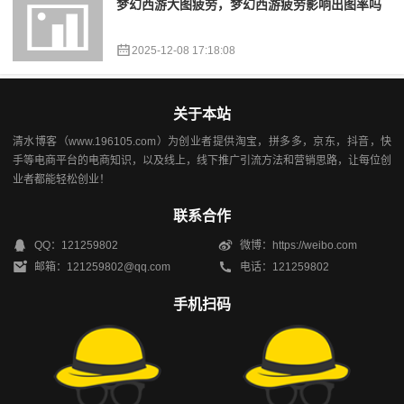
梦幻西游大图疲劳，梦幻西游疲劳影响出图率吗
2025-12-08 17:18:08
关于本站
清水博客（www.196105.com）为创业者提供淘宝，拼多多，京东，抖音，快
手等电商平台的电商知识，以及线上，线下推广引流方法和营销思路，让每位创
业者都能轻松创业！
联系合作
QQ：121259802
微博：https://weibo.com
邮箱：121259802@qq.com
电话：121259802
手机扫码