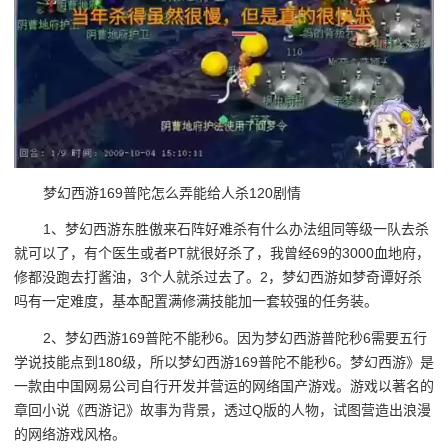
梦幻西游169普陀怎么弄能给人杀120剧情
1、梦幻西游东胜傲来石阵好难杀有什么办法组同等级一队去杀
就可以了，有个医生或者PT就很好杀了，我曾经69的3000血地府，
修都没跑去打酱油，3个人就杀过去了。2，梦幻西游如梦奇谭好杀
吗有一定难度，基本配置满修满技能加一套较强的任务装。
2、梦幻西游169普陀不能秒6。因为梦幻西游普陀秒6需要五行
学说技能点到180级，所以梦幻西游169普陀不能秒6。梦幻西游》是
一款由中国网易公司自行开发并营运的网络国产游戏。游戏以著名的
章回小说《西游记》故事为背景，透过Q版的人物，试图营造出浪漫
的网络游戏风格。