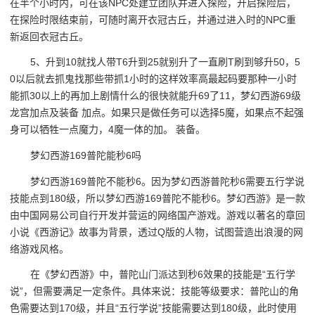
在半个小时内，可在该NPC处建立团队并进入探险，开启探险后，
在探险时限结束前，可随时离开衣冠古丘，并通过进入时的NPC重
新返回衣冠古丘。
5、升到10就找人带T6升到25就别升了一直刷T刷到够升50，5
0以后就去抓鬼找那些带抓1小时的这样效率高最起码要那种一小时
能抓30以上的再加上剧情什么的很快就能升69了11，梦幻西游69级
龙宫加点及装备 加点。如果只是做任务可以选择5魔，如果点不起强
身可以牺牲一点魔力，4魔一体的加。 装备。
梦幻西游169普陀能秒6吗
梦幻西游169普陀不能秒6。因为梦幻西游普陀秒6需要五行学说
技能点到180级，所以梦幻西游169普陀不能秒6。梦幻西游》是一款
由中国网易公司自行开发并营运的网络国产游戏。游戏以著名的章回
小说《西游记》故事为背景，透过Q版的人物，试图营造出浪漫的网
络游戏风格。
在《梦幻西游》中，普陀山门派达到秒6效果的技能是“五行学
说”，但需要满足一定条件。具体来说：技能等级要求：普陀山的角
色需要达到170级，并且“五行学说”技能需要达到180级，此时使用