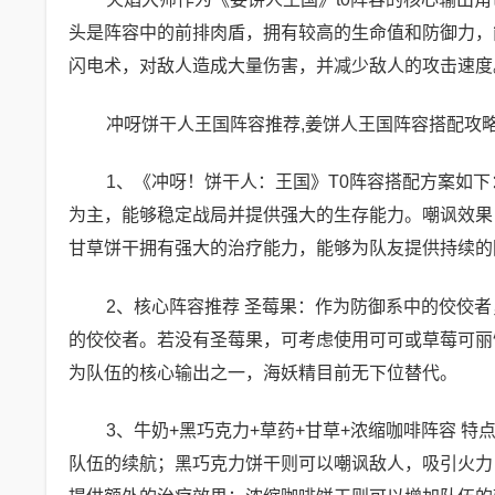
头是阵容中的前排肉盾，拥有较高的生命值和防御力，
闪电术，对敌人造成大量伤害，并减少敌人的攻击速度
冲呀饼干人王国阵容推荐,姜饼人王国阵容搭配攻
1、《冲呀！饼干人：王国》T0阵容搭配方案如下
为主，能够稳定战局并提供强大的生存能力。嘲讽效果
甘草饼干拥有强大的治疗能力，能够为队友提供持续的
2、核心阵容推荐 圣莓果：作为防御系中的佼佼
的佼佼者。若没有圣莓果，可考虑使用可可或草莓可丽
为队伍的核心输出之一，海妖精目前无下位替代。
3、牛奶+黑巧克力+草药+甘草+浓缩咖啡阵容 
队伍的续航；黑巧克力饼干则可以嘲讽敌人，吸引火力