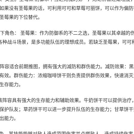
如果没有圣莓果的话，可利用可可和草莓可丽饼，可以作为偏防
圣莓果的下位替代。
下角色： 圣莓果：作为防御系的不二之选，圣莓果以其卓越的
应各种战斗场景，是多功能队伍的理想成员。若缺乏圣莓果，可可
：此阵容适合前期推图，拥有强大的减防和群伤能力。减防效果：
有效。群伤能力：浓缩咖啡饼干则负责提供群伤效果，快速消灭
生存能力。
：该阵容具有强大的生存能力和辅助效果。牛奶饼干可以提供治疗
保护队友；草药饼干可以进一步提升队伍的生存能力；甘草饼干
出能力。
角色，其技能能够对敌人造成范围伤害并点燃敌人，造成持续伤害