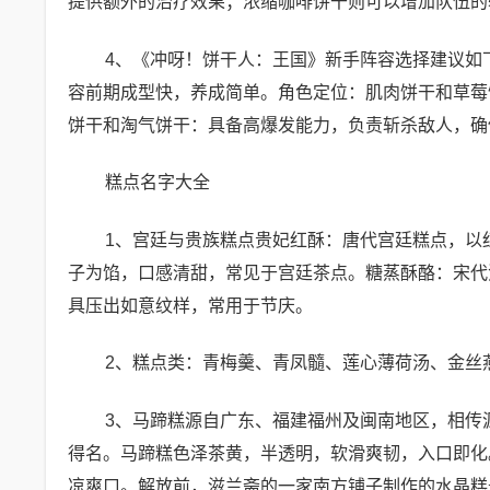
提供额外的治疗效果；浓缩咖啡饼干则可以增加队伍的
4、《冲呀！饼干人：王国》新手阵容选择建议如下
容前期成型快，养成简单。角色定位：肌肉饼干和草莓
饼干和淘气饼干：具备高爆发能力，负责斩杀敌人，确
糕点名字大全
1、宫廷与贵族糕点贵妃红酥：唐代宫廷糕点，以
子为馅，口感清甜，常见于宫廷茶点。糖蒸酥酪：宋代
具压出如意纹样，常用于节庆。
2、糕点类：青梅羹、青凤髓、莲心薄荷汤、金丝
3、马蹄糕源自广东、福建福州及闽南地区，相传
得名。马蹄糕色泽茶黄，半透明，软滑爽韧，入口即化
凉爽口。解放前，滋兰斋的一家南方铺子制作的水晶糕