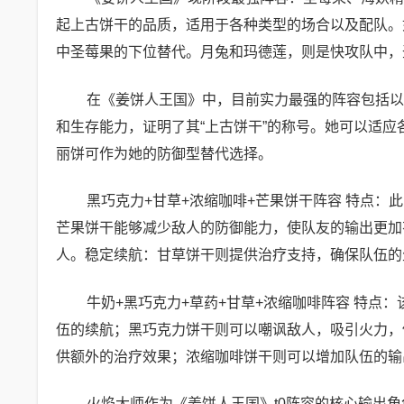
起上古饼干的品质，适用于各种类型的场合以及配队。
中圣莓果的下位替代。月兔和玛德莲，则是快攻队中，
在《姜饼人王国》中，目前实力最强的阵容包括以
和生存能力，证明了其“上古饼干”的称号。她可以适
丽饼可作为她的防御型替代选择。
黑巧克力+甘草+浓缩咖啡+芒果饼干阵容 特点
芒果饼干能够减少敌人的防御能力，使队友的输出更加
人。稳定续航：甘草饼干则提供治疗支持，确保队伍的
牛奶+黑巧克力+草药+甘草+浓缩咖啡阵容 特点
伍的续航；黑巧克力饼干则可以嘲讽敌人，吸引火力，
供额外的治疗效果；浓缩咖啡饼干则可以增加队伍的输
火焰大师作为《姜饼人王国》t0阵容的核心输出