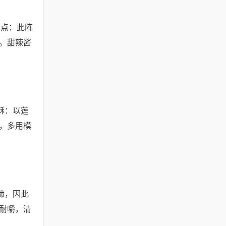
特点：此阵
。甜辣酱
酥：以莲
，多用模
蹄，因此
耐嚼，清