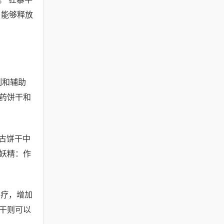
，能够释放
制和辅助
药饼干和
古饼干中
妖精：作
治疗，增加
干则可以