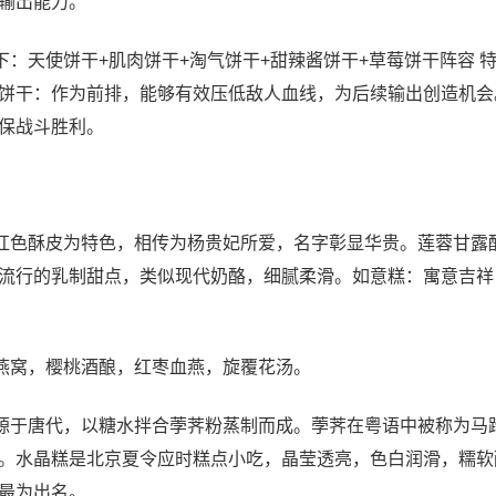
输出能力。
：天使饼干+肌肉饼干+淘气饼干+甜辣酱饼干+草莓饼干阵容 
饼干：作为前排，能够有效压低敌人血线，为后续输出创造机会
保战斗胜利。
红色酥皮为特色，相传为杨贵妃所爱，名字彰显华贵。莲蓉甘露
流行的乳制甜点，类似现代奶酪，细腻柔滑。如意糕：寓意吉祥
燕窝，樱桃酒酿，红枣血燕，旋覆花汤。
源于唐代，以糖水拌合荸荠粉蒸制而成。荸荠在粤语中被称为马
。水晶糕是北京夏令应时糕点小吃，晶莹透亮，色白润滑，糯软
最为出名。