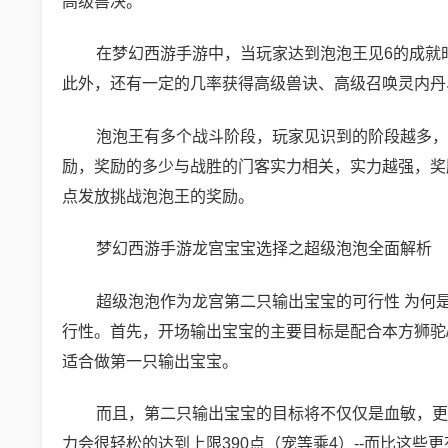
高级兽决。
在梦幻西游手游中，当玩家达到泡泡王见6的成就
此外，还有一定的几率获得高级兽诀、高级召唤灵内丹
泡泡王有多个战斗阶段，玩家见识到的阶段越多，
励，奖励的多少与战胜的门客实力相关，实力越强，奖励
点发放挑战泡泡王的奖励。
梦幻西游手游龙宫宝宝选择之超级泡泡全面解析
超级泡泡作为龙宫第二只输出宝宝的可行性 为何
行性。首先，开场输出宝宝的主要目标是配合本方狮驼/
适合做第一只输出宝宝。
而且，第二只输出宝宝的目标将不仅仅是血敏，更
力会很轻松的达到上限390点（宠等乘4）--而比这