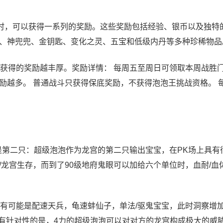
时，可以获得一系列的奖励。这些奖励包括经验、银币以及独特
、神兜兜、金钥匙、变化之灵、五宝和低级内丹等多种珍稀物品
获得的奖励越丰厚。奖励详情： 每周五至周日可领取本周战胜
越多。 普通战斗只获得保底奖励，不获得泡泡王挑战资格。 每
是第二只：超级泡泡作为龙宫的第二只输出宝宝，在PK场上具有
龙宫生存，而到了90级地府鬼眼可以加给六个单位时，血耐/血
有可能是配速天兵，龟速蚌仙子，单法/驱鬼宝宝，此时洞察增
些更有针对性的是，4力的超级泡泡可以对对方的龙宫构成极大的威