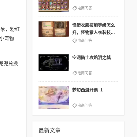
电商问答
怪猎衣服技能等级怎么
形象，粉红
升，怪物猎人衣装技能
小宠物
怎么发动
电商问答
空洞骑士攻略泪之城
兜兜兑换
电商问答
梦幻西游开票_1
电商问答
最新文章