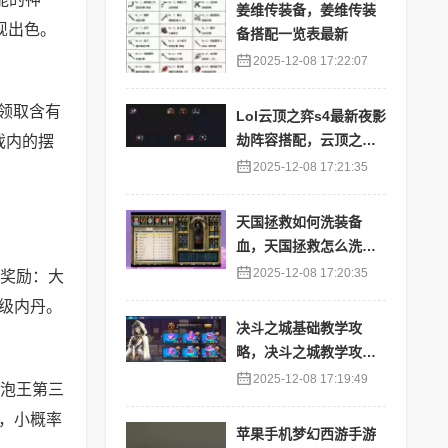
姜维传装备，姜维传装
现出色。
备搭配一览表最新
2025-12-08 17:22:07
领取含有
Lol云顶之弈s4最新夜影
劫阵容搭配，云顶之奕
戏内的摆
夜影劫阵容
2025-12-08 17:21:35
天国拯救如何洗装备
血，天国拯救怎么洗衣
服
2025-12-08 17:20:35
奖励：大
级内丹。
决斗之城基础教学攻
略，决斗之城教学攻略2
111
2025-12-08 17:19:49
泡王第三
，小概率
苹果手机梦幻西游手游