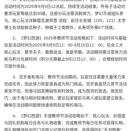
活动时间为2025年9月9日12点起，持续至活动结束。所有子活动均
要求玩家等级达到30级，且部分玩法需消耗体力、梦幻币或组队参
与。核心玩法详解载花谢师恩 流程：前往长安城（225，121）太学
博士处领取鲜花种子，种植于江南野外、长寿郊外等6个场景。
2、《梦幻西游》2025年教师节活动攻略如下：活动时间与基础
信息活动时间为2025年9月9日12：00-9月15日12：00，包含三大
核心玩法：蒙学夫子、看图说话、谁是学霸。活动期间需注意体力消
耗与积分兑换时间（积分兑换截止9月22日12：00），合理规划时间
可提升收益。
3、百岁香和海马：教师节活动期间，玩家往往需要大量体力来
完成任务，因此体力恢复道具成为热门商品。百岁香虽然元宵节活动
表现不佳，但海马因其稀缺性和时效性，成为囤货的首选。囤货技
巧：由于海马相对较难收购，建议玩家提前与商人或玩家建立联系，
确保在活动期间能够快速收购到足够的海马。
4、《梦幻西游》手游教师节活动攻略如下：核心玩法：好感度
与回礼机制每日任务与礼物收集：完成教师节每日任务可获得礼物，
将礼物赠送给对应门派师父可提升好感度，并获得回礼“天书图卷”