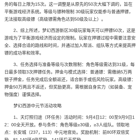
务的每日上限为15次。这一调整是从原先的50次大幅下调的，旨在
平衡游戏经济系统。等级与镖种限制 30级玩家仅能参与普通押镖，
无法接取高级镖（高级镖需角色达到50级及以上）。
2、综上所述，梦幻西游新区30级玩家每天可以押镖50次，这是
游戏为了平衡游戏经济而设定的限制。玩家在押镖过程中需要注意安
全、选择合适的路线和时间，并通过加入帮派、组队等方式来提高押
镖的成功率和效率。
3、任务选择与准备等级与次数限制：角色等级需达到31级，每
日最多领取3次押镖任务。押金与模式选择：普通镖：需缴纳5万两
银子押金，任务完成后全额返还，适合新手或低风险玩家。高级镖：
押金50万两且不返还，但奖励更高，需根据自身实力（如装备、宠
物强度）谨慎选择。
梦幻西游中元节活动攻略
1、天灯照归途（环任务）活动时间：9月4日12：00至9月9日1
2：00全天开放。参与条件：角色等级≥30级，≥3人组队。领取地
点：长安城（237，113）中元地官处。奖励机制：前80环双倍奖
励，81-140环4倍奖励，141环后无奖励。