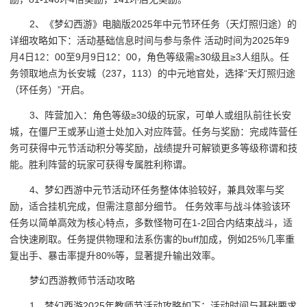
2、《梦幻西游》电脑版2025年中元节环任务（天灯照归途）的
详细攻略如下：活动基础信息时间与参与条件 活动时间为2025年9
月4日12：00至9月9日12：00，角色等级需≥30级且≥3人组队。任
务领取地点为长安城（237，113）的中元地官处，选择“天灯照归途
（环任务）”开启。
3、阵营加入：角色等级≥30级的玩家，可单人或组队前往长安
城，在僵尸王或茅山道士处加入对应阵营。任务与奖励：完成阵营任
务可获得中元节活动积分等奖励，战绩提升可解锁更多等级称谓和技
能。胜利阵营的玩家可获得专属胜利称谓。
4、梦幻西游中元节活动环任务整体体验较好，兼具效率与奖
励，适合挂机完成，但需注意部分细节。 任务效率与战斗体验该环
任务以简单高效为核心特点，多数怪物可在1-2回合内结束战斗，适
合快速刷取。任务提供物理和法系伤害的buff加成，例如25%几率重
复出手、暴击率提升80%等，显著提升输出效率。
梦幻西游教师节活动攻略
1、梦幻西游2025年教师节活动攻略如下：活动时间与基础要求