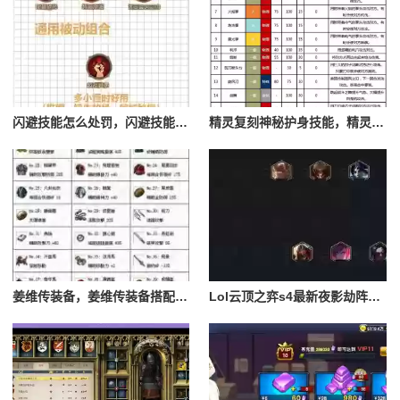
闪避技能怎么处罚，闪避技能怎么处罚队友
精灵复刻神秘护身技能，精灵复刻攻略
姜维传装备，姜维传装备搭配一览表最新
Lol云顶之弈s4最新夜影劫阵容搭配，云顶之奕夜影劫阵容