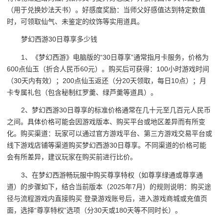
（用于兑换妙法天书）。好感度奖励：当师父好感值达到特定数值
时，可领取仙气、未鉴定的纹饰等实用道具。
梦幻西游30日尊享多少钱
1、《梦幻西游》电脑版的“30日尊享”通常指月卡服务，价格为
600点仙玉（折合人民币60元）。购买后可获得：100小时游戏时间
（30天内有效）；200点仙玉返还（分20天领取，每日10点）；月
卡专属礼包（包含秘制红罗羹、绿芦羹等道具）。
2、梦幻西游30日尊享的标准价格通常在几十元至几百元人民币
之间。具体价格可能会因游戏版本、购买平台或地区差异而有所变
化。购买渠道：玩家可以通过官方游戏平台、第三方游戏交易平台或
线下游戏店铺等渠道购买梦幻西游30日尊享。不同渠道的价格可能
会有所差异，建议玩家在购买前进行比价。
3、在梦幻西游畅玩服中购买尊享特权（如尊享绿通或尊享通
道）的步骤如下，结合当前版本（2025年7月）的规则说明：购买途
径与流程游戏内直接购买 登录游戏账号后，进入游戏商城或充值页
面，选择“尊享特权”选项（分30天或180天等不同时长）。