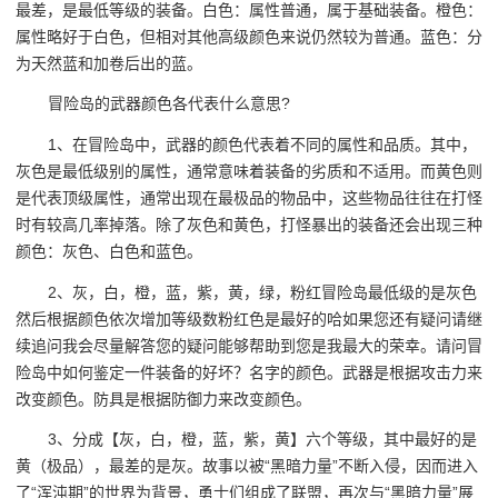
最差，是最低等级的装备。白色：属性普通，属于基础装备。橙色：
属性略好于白色，但相对其他高级颜色来说仍然较为普通。蓝色：分
为天然蓝和加卷后出的蓝。
冒险岛的武器颜色各代表什么意思?
1、在冒险岛中，武器的颜色代表着不同的属性和品质。其中，
灰色是最低级别的属性，通常意味着装备的劣质和不适用。而黄色则
是代表顶级属性，通常出现在最极品的物品中，这些物品往往在打怪
时有较高几率掉落。除了灰色和黄色，打怪暴出的装备还会出现三种
颜色：灰色、白色和蓝色。
2、灰，白，橙，蓝，紫，黄，绿，粉红冒险岛最低级的是灰色
然后根据颜色依次增加等级数粉红色是最好的哈如果您还有疑问请继
续追问我会尽量解答您的疑问能够帮助到您是我最大的荣幸。请问冒
险岛中如何鉴定一件装备的好坏？名字的颜色。武器是根据攻击力来
改变颜色。防具是根据防御力来改变颜色。
3、分成【灰，白，橙，蓝，紫，黄】六个等级，其中最好的是
黄（极品），最差的是灰。故事以被“黑暗力量”不断入侵，因而进入
了“浑沌期”的世界为背景，勇士们组成了联盟，再次与“黑暗力量”展