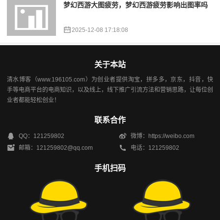
梦幻西游大图疲劳，梦幻西游疲劳影响出图率吗
2025-12-08 17:18:08
关于本站
清水博客（www.196105.com）为创业者提供淘宝，拼多多，京东，抖音，快
手等电商平台的电商知识，以及线上，线下推广引流方法和营销思路，让每位创
业者都能轻松创业！
联系合作
QQ：121259802
微博：https://weibo.com
邮箱：121259802@qq.com
电话：121259802
手机扫码