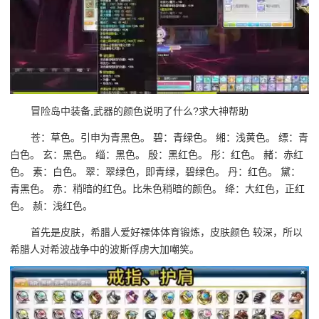
冒险岛中装备,武器的颜色说明了什么?求大神帮助
苍：草色。引申为青黑色。 碧：青绿色。 缃：浅黄色。 缥：青
白色。 玄：黑色。 缁：黑色。 殷：黑红色。 彤：红色。 赭：赤红
色。 素：白色。 翠：翠绿色，即青绿，碧绿色。 丹：红色。 黛：
青黑色。 赤：稍暗的红色。比朱色稍暗的颜色。 绛：大红色，正红
色。 赪：浅红色。
首先是皮肤，希腊人爱好裸体体育锻炼，皮肤颜色 较深，所以
希腊人对希波战争中的波斯俘虏大加嘲笑。