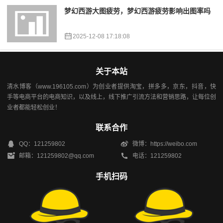
梦幻西游大图疲劳，梦幻西游疲劳影响出图率吗
2025-12-08 17:18:08
关于本站
清水博客（www.196105.com）为创业者提供淘宝，拼多多，京东，抖音，快
手等电商平台的电商知识，以及线上，线下推广引流方法和营销思路，让每位创
业者都能轻松创业！
联系合作
QQ：121259802
微博：https://weibo.com
邮箱：121259802@qq.com
电话：121259802
手机扫码