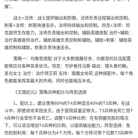
摧”。
战士+法师：战士提供输出和防御，法师负责远程输出和控制。
刺客+法师：刺客快速击杀，法师持续输出和控制。坦克+法师：坦
克提供生存能力，法师负责输出和控制。辅助英雄搭配 治疗+辅助：
治疗英雄提供治疗，辅助英雄负责控制和辅助。辅助+刺客：辅助英
雄控制和辅助，刺客负责快速击杀。
策略一：均衡型搭配 对于大多数猎魔任务，均衡型的队伍配置
能够应对各种突发状况。坦克：守护者托马斯 输出：猎头者约翰，
圣光女士 治疗：治疗师艾莉 支持：猎魔女哈莉 这种搭配中，每个角
色都能发挥其最大的作用，同时也能相互补充。
《王国纪元》策略兵种配比与阵型选择
1、配比上，建议使用60%的T4兵种混合40%的T3兵种。在战
斗中，即使进攻军团全灭，由于医院容量足够大，T3兵种会死亡而T
4兵种只会受伤不会死亡。调整T4兵种比例：在有把握完胜的情况
下，可以适当增加T4兵种的比例，以提高输出能力。阵型选择：免
伤机制利用：每个兵种分为4个方阵，每个方阵可带个位数T3兵种作