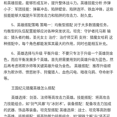
和英雄技能，能够形成互补，提升整体战斗力。英雄技能分析 炸弹
小子：军团技能：弹幕冲击、陷阱壁垒、陷阱连环、铁血冲锋，这些
技能能够大幅提升军团攻击力和陷阱的攻击力、耐久度。
5、英雄搭配策略 策略一：均衡型搭配 对于大多数猎魔任务，
均衡型的队伍配置能够应对各种突发状况。坦克：守护者托马斯 输
出：猎头者约翰，圣光女士 治疗：治疗师艾莉 支持：猎魔女哈莉 这
种搭配中，每个角色都能发挥其最大的作用，同时也能相互补充。
6、英雄选择与升级 平衡升级：不要只专注于升级一个英雄到金
色，而应平衡发展多个英雄。首先把需要用到的英雄升级为蓝色，然
后再考虑将欺诈师等关键英雄升级为金色。 英雄搭配：推荐升级顺
序为欺诈师、愤怒射手、狩魔猎人、血色闪电、暗夜乌鸦、夺命射手
等。
王国纪元猎魔英雄怎么搭配
英雄选择：剑圣、法师等高攻击力英雄。技能搭配：将高攻击
力技能组合，如“剑气风暴”与“冰封术”。装备搭配：配备攻击力加成
的武器、饰品等装备。坦克型搭配 英雄选择：战士、坦克等高防御
力英雄。技能搭配：将高防御力技能组合，如“钢铁之躯”与“坚不可