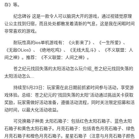
存》等。
纪念碑谷 这是一款令人可以脑洞大开的游戏，通过视错觉原理
让公主找到归宿，而且处处都散发着清新的气息，这是我在闲暇时间
非常喜欢的游戏。
耐玩性高的ios单机游戏有：《火影来了》、《一生所爱》、
《无敌OLios》、《绝地吃鸡》、《无线大乱斗》、《不义联盟：人
间之神》。推荐：《不义联盟：人间之神》。
苍之纪元找回失落的太阳活动怎么玩介绍_苍之纪元找回失落的
太阳活动怎么...
持续至5月23日：玩家需在此日期前抓紧时间参与活动，享受游
戏体验。总结：苍之纪元的“找回失落的太阳”活动通过挑战关卡获取
奖励，玩家需做好活动准备，遵循活动流程，同时关注限定招募和活
动时间，以最大化活动收益。
可兑换箱子种类 太阳石箱子：包括红色太阳石箱子、蓝色太阳
石箱子和黄色太阳石箱子。月亮石箱子：包括青色月亮石箱子、绿色
月亮石箱子和橙色月亮石箱子。星星石箱子（注意与月亮石箱子颜色