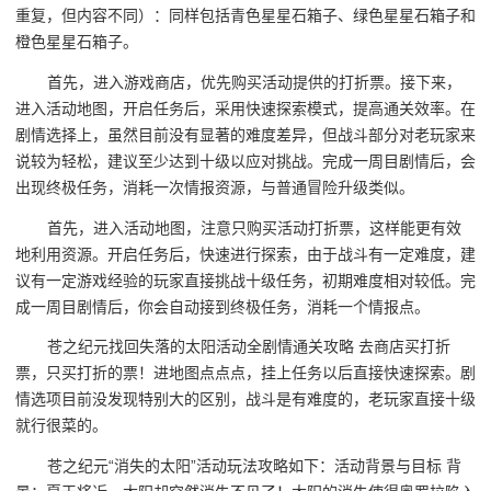
重复，但内容不同）：同样包括青色星星石箱子、绿色星星石箱子和
橙色星星石箱子。
首先，进入游戏商店，优先购买活动提供的打折票。接下来，
进入活动地图，开启任务后，采用快速探索模式，提高通关效率。在
剧情选择上，虽然目前没有显著的难度差异，但战斗部分对老玩家来
说较为轻松，建议至少达到十级以应对挑战。完成一周目剧情后，会
出现终极任务，消耗一次情报资源，与普通冒险升级类似。
首先，进入活动地图，注意只购买活动打折票，这样能更有效
地利用资源。开启任务后，快速进行探索，由于战斗有一定难度，建
议有一定游戏经验的玩家直接挑战十级任务，初期难度相对较低。完
成一周目剧情后，你会自动接到终极任务，消耗一个情报点。
苍之纪元找回失落的太阳活动全剧情通关攻略 去商店买打折
票，只买打折的票！进地图点点点，挂上任务以后直接快速探索。剧
情选项目前没发现特别大的区别，战斗是有难度的，老玩家直接十级
就行很菜的。
苍之纪元“消失的太阳”活动玩法攻略如下：活动背景与目标 背