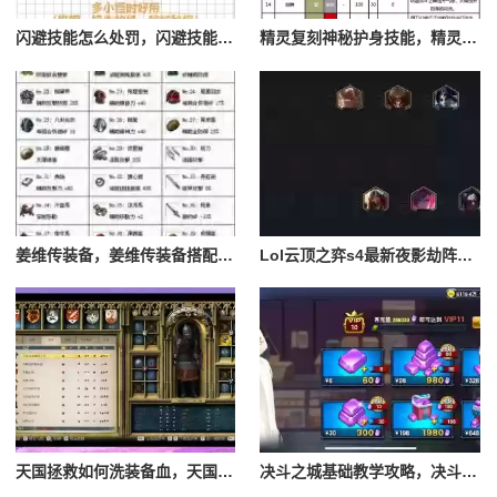
闪避技能怎么处罚，闪避技能怎么处罚队友
精灵复刻神秘护身技能，精灵复刻攻略
姜维传装备，姜维传装备搭配一览表最新
Lol云顶之弈s4最新夜影劫阵容搭配，云顶之奕夜影劫阵容
天国拯救如何洗装备血，天国拯救怎么洗衣服
决斗之城基础教学攻略，决斗之城教学攻略2111