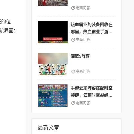
电商问答
城的位
热血霸业的装备回收在
导航界面：
哪里，热血霸业手游礼
包兑换
电商问答
灌篮5阵容
电商问答
手游云顶阵容搭配时空
裂缝，云顶时空裂缝攻
略
电商问答
最新文章