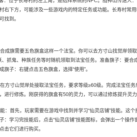
髯客：位于长寿村的左上角，是结拜系统的NPC。战神山传送人
村右下方，可能涉及一些游戏内的特定任务或功能。长寿村常用
可找到。
合成旗需要五色旗盒这样一个法宝。你可以去方寸山找觉岸领取
妖、抓鬼、种族任务等时随机领取到法宝任务。准备旗子：要合
成旗子：右键点击五色旗盒，选择“使用”。
在方寸山觉岸处接取法宝任务，要求等级≥60级。完成法宝任务
，进行修炼。刚获得的旗盒有50的灵力，可以通过修炼提升灵
能：首先，玩家需要在游戏中找到并学习“仙灵店铺”技能。这个
子：学习完技能后，点击“仙灵店铺”技能图标，会弹出一个操作
点击它们进行购买。