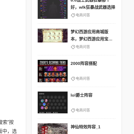
8.0战士武器狂暴那个
好，wlk狂暴战武器选择
电商问答
梦幻西游应用商城版
本，梦幻西游应用宝版
本怎么样
电商问答
2000阵容搭配
电商问答
lol爵士阵容
电商问答
搜索”按
神仙特效阵容_1
面中，选