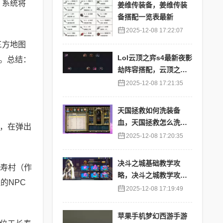
，系统将
姜维传装备，姜维传装
备搭配一览表最新
2025-12-08 17:22:07
三方地图
Lol云顶之弈s4最新夜影
。总结：
劫阵容搭配，云顶之奕
夜影劫阵容
2025-12-08 17:21:35
天国拯救如何洗装备
血，天国拯救怎么洗衣
图，在弹出
服
2025-12-08 17:20:35
决斗之城基础教学攻
长寿村（作
略，决斗之城教学攻略2
的NPC
111
2025-12-08 17:19:49
苹果手机梦幻西游手游