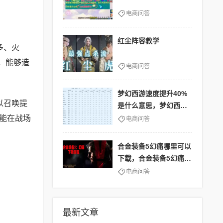
电商问答
红尘阵容教学
多、火
，能够造
电商问答
梦幻西游速度提升40%
以召唤提
是什么意思，梦幻西游
速度多少达标
能在战场
电商问答
合金装备5幻痛哪里可以
下载，合金装备5幻痛下
载教程
电商问答
最新文章