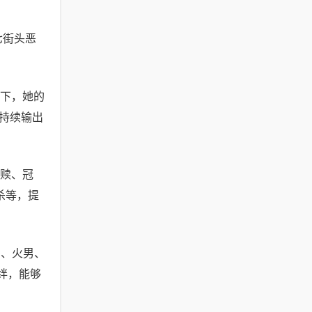
七街头恶
下，她的
持续输出
赎、冠
杀等，提
多、火男、
绊，能够