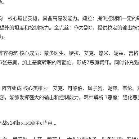
持。
狗：核心输出英雄，具备高爆发能力。婕拉：提供控制和一定的
额外的坦度和控制能力。金克丝：作为副C，提供稳定的输出能
力。
 阵容构筑 核心成员：蒙多医生、婕拉、艾克、悠米、妮蔻、吉
6张恶魔，加上恶魔转职的可酷伯，形成7恶魔羁绊。同时补充
：阵容组成 核心英雄为：艾克、可酷伯、狮子狗、妮寇、盖伦、
容，能够发挥强大的输出和控制能力。羁绊解析 7恶魔：强化恶
s14街头恶魔主c阵容...