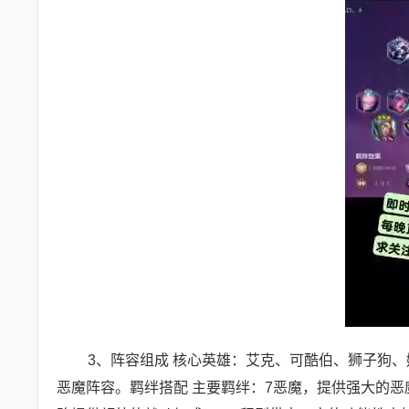
3、阵容组成 核心英雄：艾克、可酷伯、狮子狗
恶魔阵容。羁绊搭配 主要羁绊：7恶魔，提供强大的恶