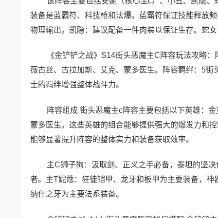
该阵容主要包括安妮（核心主c）、小丑、凯隐、
装备是蓝霸符、科技枪和法爆。蓝霸符保证技能释放频
物理输出。凯隐：建议配备一件肉装以保证生存。蛇女
《金铲铲之战》S14街头恶魔主C阵容玩法攻略
薇古丝、古拉加斯、艾克、蒙多医生。阵容羁绊：5街
士的羁绊增强整体战斗力。
阵容组成 街头恶魔主c阵容主要包括以下英雄：
蒙多医生。这些英雄的组合能够提供强大的爆发力和控
能够显著提升阵容的整体实力和装备获取效率。
主C狮子狗：汲取剑、正义之手必备，泰坦的坚决
者。主T妮蔻：狂徒铠甲、龙牙和板甲为主要装备，神
纳什之牙为主要法系装备。