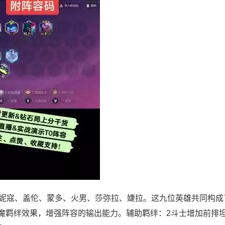
、妮寇、盖伦、蒙多、火男、莎弥拉、婕拉。这九位英雄共同构成
魔羁绊效果，增强阵容的输出能力。辅助羁绊：2斗士增加前排坦