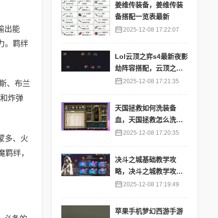
姜维传装备，姜维传装
备搭配一览表最新
输出能
2025-12-08 17:22:07
力。羁绊
Lol云顶之弈s4最新夜影
劫阵容搭配，云顶之奕
夜影劫阵容
2025-12-08 17:21:35
格斯、布兰
猫和炸弹
天国拯救如何洗装备
血，天国拯救怎么洗衣
服
2025-12-08 17:20:35
蒙多、火
魔羁绊，
决斗之城基础教学攻
略，决斗之城教学攻略2
111
2025-12-08 17:19:49
苹果手机梦幻西游手游