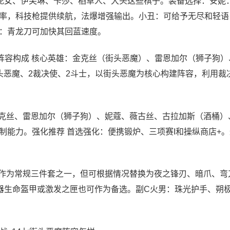
蛇女、伊芙琳、卡莎、稻草人、大头这些棋子。装备选择：安妮
率，科技枪提供续航，法爆增强输出。小丑：可给予无尽和轻语
：青龙刀可加快其回蓝速度。
：阵容构成 核心英雄：金克丝（街头恶魔）、雷恩加尔（狮子狗）
头恶魔、2裁决使、2斗士，以街头恶魔为核心构建阵容，利用裁
金克丝、雷恩加尔（狮子狗）、妮蔻、薇古丝、古拉加斯（酒桶）
制能力。强化推荐 首选强化：便携锻炉、三项赛I和操纵商店+
作为常规三件套之一，但可根据情况替换为夜之锋刃、暗爪、弯
器生命盔甲或激发之匣也可作为备选。副C火男：珠光护手、朔