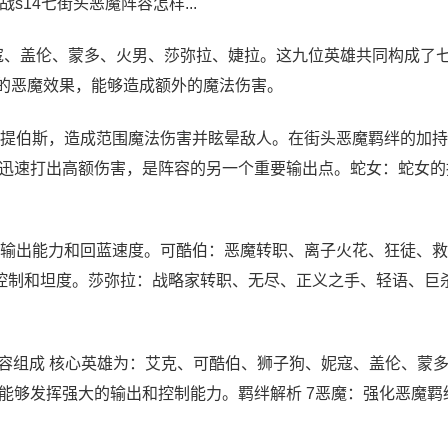
s14七街头恶魔阵容怎样...
寇、盖伦、蒙多、火男、莎弥拉、婕拉。这九位英雄共同构成了
大的恶魔效果，能够造成额外的魔法伤害。
提伯斯，造成范围魔法伤害并眩晕敌人。在街头恶魔羁绊的加持
迅速打出高额伤害，是阵容的另一个重要输出点。蛇女：蛇女的
输出能力和回蓝速度。可酷伯：恶魔转职、离子火花、狂徒、救
控制和坦度。莎弥拉：战略家转职、无尽、正义之手、轻语、巨
阵容组成 核心英雄为：艾克、可酷伯、狮子狗、妮寇、盖伦、蒙
能够发挥强大的输出和控制能力。羁绊解析 7恶魔：强化恶魔羁