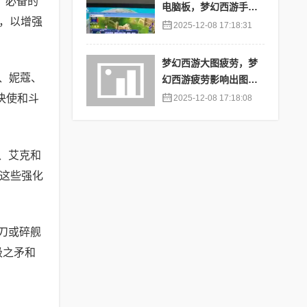
：必备的
电脑板，梦幻西游手游
，以增强
苹果端怎么在电脑上登
2025-12-08 17:18:31
陆
梦幻西游大图疲劳，梦
、妮蔻、
幻西游疲劳影响出图率
吗
决使和斗
2025-12-08 17:18:08
、艾克和
。这些强化
刀或碎舰
极之矛和