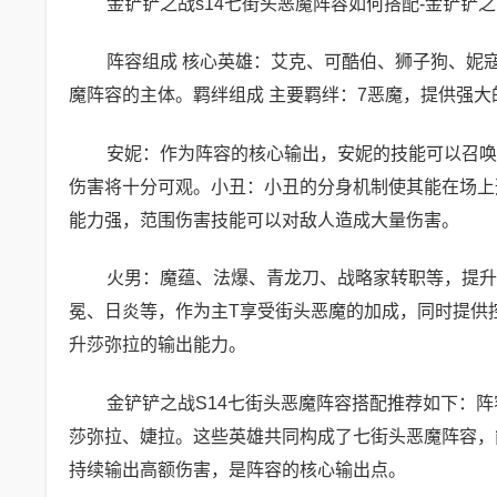
金铲铲之战s14七街头恶魔阵容如何搭配-金铲铲之战
阵容组成 核心英雄：艾克、可酷伯、狮子狗、妮
魔阵容的主体。羁绊组成 主要羁绊：7恶魔，提供强
安妮：作为阵容的核心输出，安妮的技能可以召唤
伤害将十分可观。小丑：小丑的分身机制使其能在场上
能力强，范围伤害技能可以对敌人造成大量伤害。
火男：魔蕴、法爆、青龙刀、战略家转职等，提升
冕、日炎等，作为主T享受街头恶魔的加成，同时提供
升莎弥拉的输出能力。
金铲铲之战S14七街头恶魔阵容搭配推荐如下：
莎弥拉、婕拉。这些英雄共同构成了七街头恶魔阵容，
持续输出高额伤害，是阵容的核心输出点。