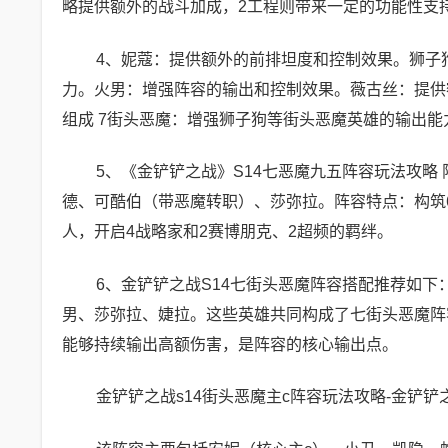
略提供额外的战斗加成，2工程则带来一定的功能性支
4、妮蔻：提供额外的前排坦度和控制效果。狮子
力。火男：增强阵容的输出和控制效果。薇古丝：提供
组成 7街头恶魔：增强狮子狗等街头恶魔英雄的输出能
5、《金铲铲之战》S14七恶魔九五阵容玩法攻略
德、可酷伯（带恶魔转职）、莎弥拉。阵容特点：构筑
人，开启4战略家和2赛博朋克、2超频的羁绊。
6、金铲铲之战S14七街头恶魔阵容搭配推荐如下
男、莎弥拉、婕拉。这些英雄共同构成了七街头恶魔阵
能够持续输出高额伤害，是阵容的核心输出点。
金铲铲之战s14街头恶魔主c阵容玩法攻略-金铲铲之战