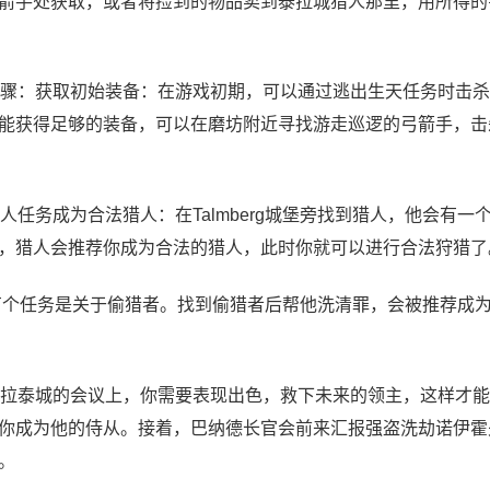
箭手处获取，或者将捡到的物品卖到泰拉城猎人那里，用所得的
骤：获取初始装备：在游戏初期，可以通过逃出生天任务时击杀
能获得足够的装备，可以在磨坊附近寻找游走巡逻的弓箭手，击
任务成为合法猎人：在Talmberg城堡旁找到猎人，他会有一
，猎人会推荐你成为合法的猎人，此时你就可以进行合法狩猎了
猎人有个任务是关于偷猎者。找到偷猎者后帮他洗清罪，会被推荐成
拉泰城的会议上，你需要表现出色，救下未来的领主，这样才能
你成为他的侍从。接着，巴纳德长官会前来汇报强盗洗劫诺伊霍
。