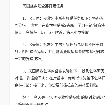
天国拯救吧全部打猎任务
1、《天国：拯救》中所有打猎任务如下：“捕猎新
同狩猎。 内容：在森林中猎杀2头鹿，学习弓箭/弩箭
位置：乌兹茨（Uzhitz）附近，猎人小屋接取。
2、《天国：拯救》中的打猎任务包括但不限于以
务，例如猎杀獐鹿，并可能需要收集其肾脏或其他部位
一定的狩猎技巧。
3、天国拯救乞丐的盛宴攻略如下： 找到乞丐阿
对话。 许诺给予肉：在对话中，你可以许诺给予乞丐
森林打猎：接下来，你需要前往拉泰的森林里打猎。
好了，今天关于“天国拯救狩猎技能”的探讨就到这
回答中得到一些帮助。