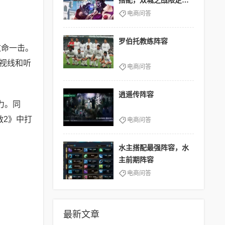
搭配，双城之战限定皮
肤
电商问答
罗伯托教练阵容
致命一击。
视线和听
电商问答
逍遥传阵容
力。同
救2》中打
电商问答
水主搭配最强阵容，水
主前期阵容
电商问答
最新文章