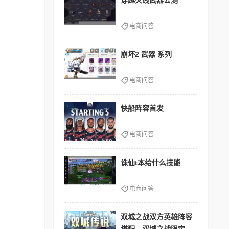
穿越火线武器公测
电商问答
崩坏2 武器 系列
电商问答
快船阵容首发
电商问答
诛仙t本给什么技能
电商问答
双城之战双方英雄阵容