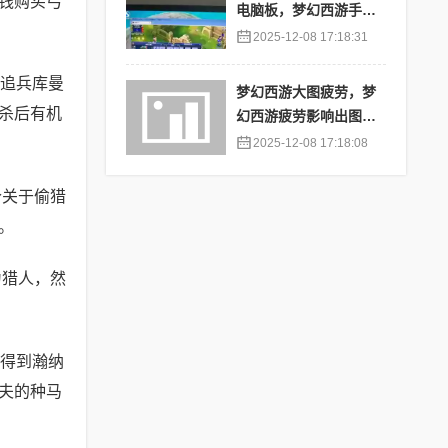
钱购买弓
电脑板，梦幻西游手游
苹果端怎么在电脑上登
2025-12-08 17:18:31
陆
追兵库曼
梦幻西游大图疲劳，梦
杀后有机
幻西游疲劳影响出图率
吗
2025-12-08 17:18:08
个关于偷猎
。
为猎人，然
得到瀚纳
夫的种马