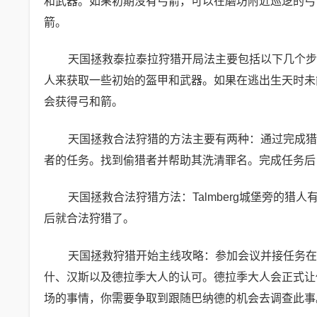
和武器。如果初期没有弓箭，可以在磨坊附近巡逻的弓
箭。
天国拯救泰拉泰拉狩猎开局法主要包括以下几个步
人来获取一些初始的盔甲和武器。如果在逃出生天时未
会获得弓和箭。
天国拯救合法狩猎的方法主要有两种：通过完成猎人
者的任务。找到偷猎者并帮助其洗清罪名。完成任务后
天国拯救合法狩猎方法：Talmberg城堡旁的
后就合法狩猎了。
天国拯救狩猎开始主线攻略：参加会议并接任务在
什、汉斯以及德拉季大人的认可。德拉季大人会正式让
场的事情，你需要争取到跟随巴纳德的机会去调查此事