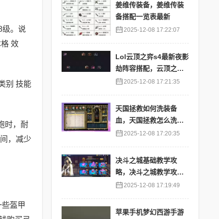
姜维传装备，姜维传装
备搭配一览表最新
8级。说
2025-12-08 17:22:07
格 效
Lol云顶之弈s4最新夜影
劫阵容搭配，云顶之奕
夜影劫阵容
2025-12-08 17:21:35
类别 技能
天国拯救如何洗装备
血，天国拯救怎么洗衣
跑时，耐
服
2025-12-08 17:20:35
时间，减少
决斗之城基础教学攻
略，决斗之城教学攻略2
111
2025-12-08 17:19:49
一些盔甲
苹果手机梦幻西游手游