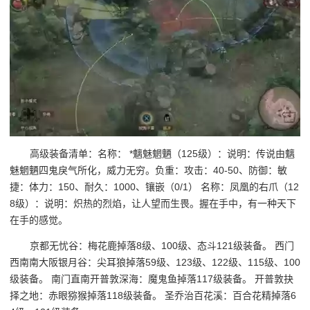
高级装备清单：名称： *魑魅魍魉（125级）：说明：传说由魑
魅魍魉四鬼戾气所化，威力无穷。负重：攻击：40-50、防御：敏
捷：体力：150、耐久：1000、镶嵌（0/1） 名称：凤凰的右爪（12
8级）：说明：炽热的烈焰，让人望而生畏。握在手中，有一种天下
在手的感觉。
京都无忧谷：梅花鹿掉落8级、100级、态斗121级装备。 西门
西南南大阪银月谷：尖耳狼掉落59级、123级、122级、115级、100
级装备。 南门直南开普敦深海：魔鬼鱼掉落117级装备。 开普敦抉
择之地：赤眼猕猴掉落118级装备。 圣乔治百花溪：百合花精掉落6