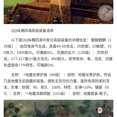
QQ纵横四海高级装备清单
以下是QQ纵横四海中部分高级装备的详细信息： 魑魅魍魉（1
25级）： 由四鬼戾气化成，具备40-50攻击，20防御，10敏捷，15
0体力，1000耐久。可镶嵌0/1。 凤凰的右爪（128级）： 炽热烈
焰，177-217最小/最大攻击，800耐久，附带致命、毒、沮丧、迟缓
和虚弱攻+7%特性，可镶嵌0/4。
名称： +地魔龙脊护肩（90级） ：说明：地魔龙脊护肩，传说
乃是地魔生前佩戴的装备，拥有无穷尽的力量，是所有探险家的至
宝、负重：防御：90、耐久：1000、特性：反弹+10%、镶嵌（0/
3）：名称： *+地魔龙鳞绑腿（101级） ：说明：地魔套装-靴子。