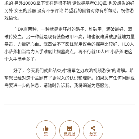
求的 另外1000G拿下实在是很不错 话说掘墓者CJQ拿 也没想象的好
另外 女王的武器 没有不予评论 希望我的回答对你有所帮助。祝你游
戏愉快。
血DK有两种，一种就是走狂战的路子，堆破甲，满破最好，满
破传染血。另一种就是现有装备破甲不高，堆也很难满破那就堆力量
暴击，力量碎心血。武器做不了影锋就用议会的掘墓比较好，H10人
小萨斧相当给力入手难度比掘墓高点，再不行就10人PT小萨斧吧这
个入手简单多了。
好了，今天我们就此结束对“将军之刃攻略视频游侠”的讲解。希
望您已经对这个主题有了更深入的认识和理解。如果您有任何问题或
需要进一步的信息，请随时告诉我，我将竭诚为您服务。
赞
微海报
分享