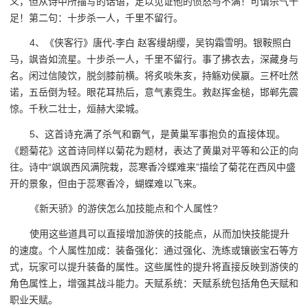
义，但从诗中所描写的话语，足以见证他的愤怒与不满！可谓杀气十
足！第二句：十步杀一人，千里不留行。
4、《侠客行》唐代-李白 赵客缦胡缨，吴钩霜雪明。银鞍照白
马，飒沓如流星。十步杀一人，千里不留行。事了拂衣去，深藏身与
名。闲过信陵饮，脱剑膝前横。将炙啖朱亥，持觞劝侯嬴。三杯吐然
诺，五岳倒为轻。眼花耳热后，意气素霓生。救赵挥金槌，邯郸先震
惊。千秋二壮士，烜赫大梁城。
5、这首诗充满了杀气和霸气，是黄巢军事抱负的直接体现。
《题菊花》这首诗同样以菊花为题材，表达了黄巢对平等和公正的向
往。诗中“飒飒西风满院栽，蕊寒香冷蝶难来”描绘了菊花在西风中盛
开的景象，但由于蕊寒香冷，蝴蝶难以飞来。
《新天骄》的游侠怎么加技能点和个人属性?
使用这些道具可以直接增加游侠的技能点，从而加快技能提升
的速度。个人属性加成：装备强化：通过强化、洗练或镶嵌宝石等方
式，玩家可以提升装备的属性。这些属性的提升将直接反映到游侠的
角色属性上，增强其战斗能力。天赋系统：天赋系统包括角色天赋和
职业天赋。