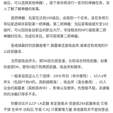
级后，可以选择其他神器）。接下来你将进行一系列的神器任务，深
入了解了解神器的故事。
首把神器：玩家在达到100级后，会接到一个任务，该任务将引
导玩家选择并获取第一把神器。第二把神器：当玩家等级提升至102
级时，可以回到各自职业的职业大厅，寻找相关的NPC接取第二把
神器的任务。完成任务后，即可获得第二把神器。
惩戒骑最好的武器是哪个,掘墓者还是吸血斧,或者还有其他的什
么好武器适...
当然是吸血斧头，邪DK因为高急速，比较适合特效武器，如果
你是邪DK，那你3就只有两把武器，吸血斧和橙斧。
一般来说就这么几个选择：10H1号剑（命中属性）、10人4号
斧头（包括PT和H的，高耐搞精准）、吸血斧（凑合着用）、25人
议会的掘墓者（高耐高命中）、影锋以及橙斧。仇恨稳不稳，关键看
你的冰触打得多不多。
你要对比什么CF LK武器 肯定是差点 但是就264武器来说 它很
不错 在命中 达标后 毕竟 CJQ 只需要堆力量 其他属性并不是刻意追