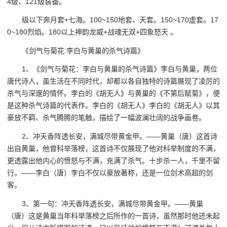
4级、121级装备。
级以下奔月套+七海。100~150地套、天套。150~170虚套。17
0~180烈焰。180以上神韵龙威+战魂无双+四象怒天 。
《剑气与菊花:李白与黄巢的杀气诗篇》
1、《剑气与菊花：李白与黄巢的杀气诗篇》李白与黄巢，两位
唐代诗人，虽生活在不同时代，却都以各自独特的诗篇展现了凌厉的
杀气与深邃的情怀。李白的《胡无人》与黄巢的《不第后赋菊》，便
是这种杀气诗篇的代表作。李白的《胡无人》李白的《胡无人》以其
豪放不羁、杀气腾腾的笔触，描绘了一幅波澜壮阔的战争画卷。
2、冲天香阵透长安，满城尽带黄金甲。——黄巢（唐）这首诗
出自黄巢，他曾科举落榜，这首诗不仅展现了他对科举制度的不满，
更透露出他内心的愤怒与不满，充满了杀气。十步杀一人，千里不留
行。——李白（唐）李白不仅以豪放著称，还是一位剑术高超的剑
客。
3、第一句：冲天香阵透长安，满城尽带黄金甲。——黄巢
（唐）这是黄巢当年科举落榜之后所作的一首诗，虽然那时他还未起