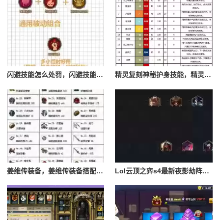
闪避技能怎么处罚，闪避技能怎么处罚队友
精灵复刻神秘护身技能，精灵复刻攻略
姜维传装备，姜维传装备搭配一览表最新
Lol云顶之弈s4最新夜影劫阵容搭配，云顶之奕夜影劫阵容