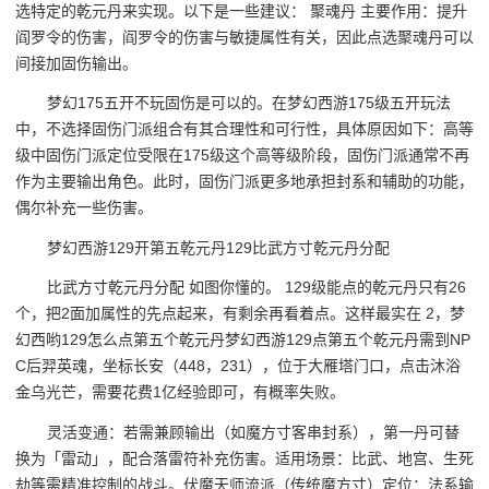
选特定的乾元丹来实现。以下是一些建议： 聚魂丹 主要作用：提升
阎罗令的伤害，阎罗令的伤害与敏捷属性有关，因此点选聚魂丹可以
间接加固伤输出。
梦幻175五开不玩固伤是可以的。在梦幻西游175级五开玩法
中，不选择固伤门派组合有其合理性和可行性，具体原因如下：高等
级中固伤门派定位受限在175级这个高等级阶段，固伤门派通常不再
作为主要输出角色。此时，固伤门派更多地承担封系和辅助的功能，
偶尔补充一些伤害。
梦幻西游129开第五乾元丹129比武方寸乾元丹分配
比武方寸乾元丹分配 如图你懂的。 129级能点的乾元丹只有26
个，把2面加属性的先点起来，有剩余再看着点。这样最实在 2，梦
幻西哟129怎么点第五个乾元丹梦幻西游129点第五个乾元丹需到NP
C后羿英魂，坐标长安（448，231），位于大雁塔门口，点击沐浴
金乌光芒，需要花费1亿经验即可，有概率失败。
灵活变通：若需兼顾输出（如魔方寸客串封系），第一丹可替
换为「雷动」，配合落雷符补充伤害。适用场景：比武、地宫、生死
劫等需精准控制的战斗。伏魔天师流派（传统魔方寸）定位：法系输