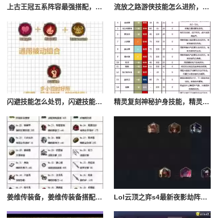
上古王冠五系阵容最强搭配，上古王冠五星排行
流放之路游侠技能怎么进阶，流放之路游侠技能怎么进阶的
闪避技能怎么处罚，闪避技能怎么处罚队友
精灵复刻神秘护身技能，精灵复刻攻略
姜维传装备，姜维传装备搭配一览表最新
Lol云顶之弈s4最新夜影劫阵容搭配，云顶之奕夜影劫阵容