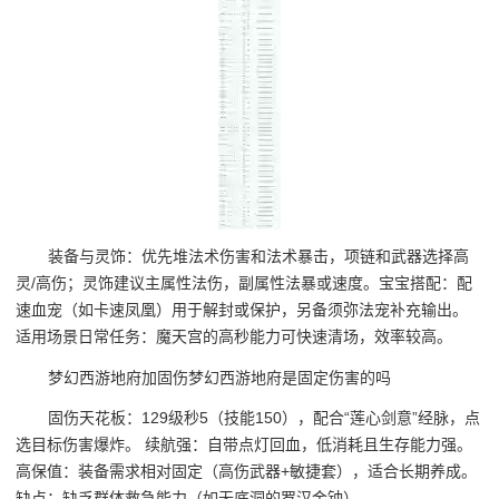
装备与灵饰：优先堆法术伤害和法术暴击，项链和武器选择高
灵/高伤；灵饰建议主属性法伤，副属性法暴或速度。宝宝搭配：配
速血宠（如卡速凤凰）用于解封或保护，另备须弥法宠补充输出。
适用场景日常任务：魔天宫的高秒能力可快速清场，效率较高。
梦幻西游地府加固伤梦幻西游地府是固定伤害的吗
固伤天花板：129级秒5（技能150），配合“莲心剑意”经脉，点
选目标伤害爆炸。 续航强：自带点灯回血，低消耗且生存能力强。
高保值：装备需求相对固定（高伤武器+敏捷套），适合长期养成。
缺点：缺乏群体救急能力（如无底洞的罗汉金钟）。