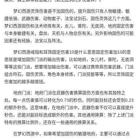
梦幻西游灵饰伤害是不加固伤的，提升固伤只有人物敏捷、敏
捷坐骑、武器伤害、动物套子、法宝试剑石、固伤灵饰这几个方面。
梦幻西游固伤和法术修炼有关，女儿、普陀、无底洞、地府固定伤害
与本身敏捷有关，盘丝、天机与人物总伤有关。另外影响固伤的可能
因素还有经脉、法宝以及阵法。
梦幻西游戒指和耳饰固定伤害10是什么意思固定伤害加10的意
思就是增加固伤门派的输出伤害，比如地府，女儿村，普陀，无底洞
等等这些门派，想要增加输出伤害，可以通过携带高伤害武器，门派
组合符石，固伤灵饰，角色本身修炼，门派技能等等，所以灵饰固定
伤害加的越多越值钱。
地府门派：地府门派在武器伤害换算固伤方面也有其独特之
处。每一点伤害值可以转化为0.73的秒伤，同时副目标还会受到0.23
的额外秒伤。这意味着，在地府门派中，武器伤害不仅可以直接提升
秒伤，还能对副目标造成额外的伤害。其他通用换算：除了上述门派
特有的换算比例外，还存在一些通用的换算关系。
在梦幻西游中，如果希望加固伤的敏捷地府，主要可以通过点