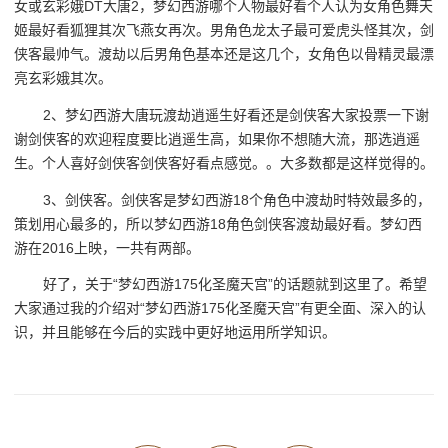
女或玄彩娥DT大唐2，梦幻西游哪个人物最好看个人认为女角色舞天
姬最好看狐狸其次飞燕女再次。男角色龙太子最可爱虎头怪其次，剑
侠客最帅气。渡劫以后男角色基本还是这几个，女角色以骨精灵最漂
亮玄彩娥其次。
2、梦幻西游大唐玩渡劫逍遥生好看还是剑侠客大家投票一下谢
谢剑侠客的欢迎程度要比逍遥生高，如果你不想随大流，那选逍遥
生。个人喜好剑侠客剑侠客好看点感觉。。大多数都是这样觉得的。
3、剑侠客。剑侠客是梦幻西游18个角色中渡劫时特效最多的，
策划用心最多的，所以梦幻西游18角色剑侠客渡劫最好看。梦幻西
游在2016上映，一共有两部。
好了，关于“梦幻西游175化圣魔天宫”的话题就到这里了。希望
大家通过我的介绍对“梦幻西游175化圣魔天宫”有更全面、深入的认
识，并且能够在今后的实践中更好地运用所学知识。