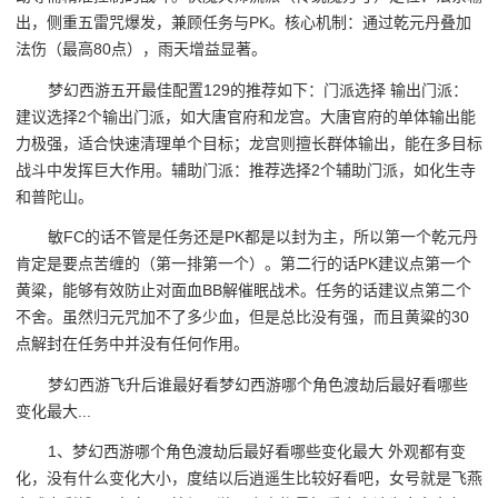
出，侧重五雷咒爆发，兼顾任务与PK。核心机制：通过乾元丹叠加
法伤（最高80点），雨天增益显著。
梦幻西游五开最佳配置129的推荐如下：门派选择 输出门派：
建议选择2个输出门派，如大唐官府和龙宫。大唐官府的单体输出能
力极强，适合快速清理单个目标；龙宫则擅长群体输出，能在多目标
战斗中发挥巨大作用。辅助门派：推荐选择2个辅助门派，如化生寺
和普陀山。
敏FC的话不管是任务还是PK都是以封为主，所以第一个乾元丹
肯定是要点苦缠的（第一排第一个）。第二行的话PK建议点第一个
黄粱，能够有效防止对面血BB解催眠战术。任务的话建议点第二个
不舍。虽然归元咒加不了多少血，但是总比没有强，而且黄粱的30
点解封在任务中并没有任何作用。
梦幻西游飞升后谁最好看梦幻西游哪个角色渡劫后最好看哪些
变化最大...
1、梦幻西游哪个角色渡劫后最好看哪些变化最大 外观都有变
化，没有什么变化大小，度结以后逍遥生比较好看吧，女号就是飞燕