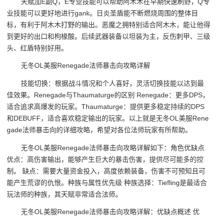
天赋加E副Q，E专业技能可以帮助阿木木在早期快速刷野，Q专
业技能可以更好地进行gank。日炎圣盾能不断燃烧周围的整体目
标，有利于阿木木打野的输出。恶魔之拥特别适合阿木木，能让他得
到更好的出口和枸椽酸。后续武器装备以坦装为主，反伤刺甲、三级
头、红盾特别好用。
无冬OL美服Renegade法师暴击向攻略详解
技能切换：根据战斗情况和个人喜好，灵活切换技能以达到最
佳效果。Renegade与Thaumaturge的区别 Renegade：更多DPS，
适合追求高爆发的玩家。Thaumaturge：提供更多稳定持续的DPS
和DEBUFF，适合喜欢稳定输出的玩家。以上就是无冬OL美服Rene
gade法师暴击向的详细攻略，希望对各位法师玩家有所帮助。
无冬OL美服Renegade法师暴击向攻略详解如下：角色优缺点
优点：高伤害输出，能够产生巨大的暴击伤害，提供尽可能多的控
制。 缺点：需要大量资金投入，高度依赖装备，伤害不可预知且可
能产生荒谬的仇恨。种族与属性优先级 种族选择：Tiefling是最适合
玩法师的种族，其天赋非常适合法师。
无冬OL美服Renegade法师暴击向攻略详解：优缺点概述 优