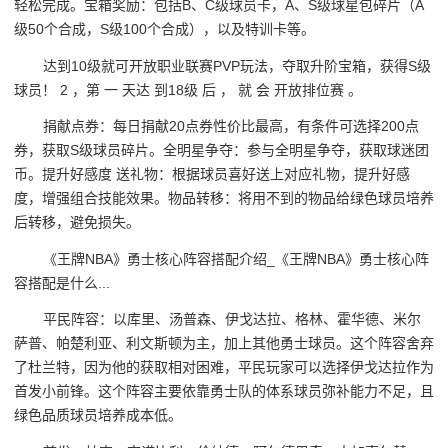
轻松完成。宝箱奖励：包括B、C级球员卡，A、S级球星包碎片（A
级50个合成，S级100个合成），以及特训卡等。
达到10级就可开放职业联赛PVP玩法，夺取升阶宝箱，获得S级
球员！ 2 ，第 一 天达 到18级 后 ， 就 会 开放排位赛 。
捐献点券：每日捐献20点券性价比最高，有条件可选择200点
券，获取S级球员碎片。全明星争夺：参与全明星争夺，获取球迷团
币。提升好感度 送礼物：根据球员喜好送上对应礼物，提升好感
度，增强组合技能效果。物品转移：将用不到的物品给绿色球员培养
后转移，避免损失。
《王牌NBA》勇士核心阵容搭配介绍_《王牌NBA》勇士核心阵
容搭配是什么...
平民阵容：以库里、汤普森、伊戈达拉、格林、霍华德、米尔
萨普、帕楚利亚、利文斯顿为主，加上其他勇士球员。这个阵容舍弃
了杜兰特，因为他的获取相对困难，平民玩家可以选择伊戈达拉作为
首发小前锋。这个阵容主要依靠勇士队的体系球员弥补能力不足，且
绿色品质球员培养成本低。