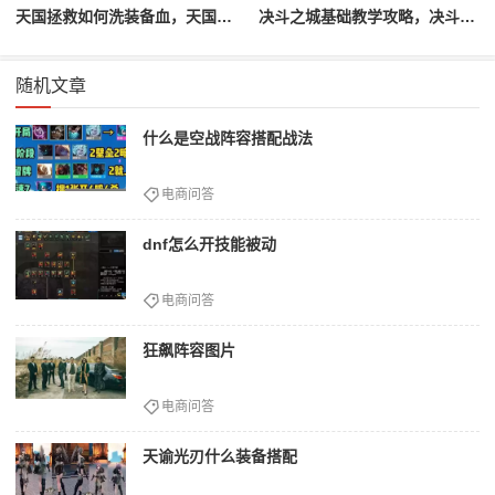
天国拯救如何洗装备血，天国拯救怎么洗衣服
决斗之城基础教学攻略，决斗之城教学攻略2111
随机文章
什么是空战阵容搭配战法
电商问答
dnf怎么开技能被动
电商问答
狂飙阵容图片
电商问答
天谕光刃什么装备搭配