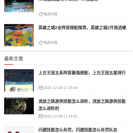
电商问答
英雄之城2全阵容搭配推荐，英雄之城2开局选哪
电商问答
最新文章
上古王冠五系阵容最强搭配，上古王冠五星排行
2025-12-08 17:25:46
流放之路游侠技能怎么进阶，流放之路游侠技能
怎么进阶的
2025-12-08 17:24:45
闪避技能怎么处罚，闪避技能怎么处罚队友