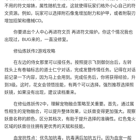
不用的符文熔铸，属性随机生成，这就使得玩家们格外小心自己的符
文资源。例如，玩家可以选择附石像鬼增加耐力和护甲，或者附裂刃
增加招架和缴械CD。
你要退出个人中心再进符文页 再进符文熔炉。你这个情况我也
出现过，BUG来的，一直没修复。
修仙炼妖传2游戏攻略
在左边的侍女那里可以接任务。按照提示飞到御剑台后，左转
找头上有卷轴标志的道士仁宁对话，完成发簪传情任务。记得在对话
前记录一下内容，因为马上会用到。完成任务后，你将获得经验，升
到3级。这时，花女会领悟技能，有两个可以选择。强烈推荐选择照
妖镜，如果没有出现，建议读档重来。
在修仙炼妖传2中，理解宠物融合策略至关重要。首先，通过属
性相生的宠物融合，可以提升整体效果，让妖兽变得更加强大。观察
妖兽名称的颜色，区分其档次，有助于提升选择的准确性。红色鬼火
区域的妖兽往往拥有更优秀的天赋和技能。
血宠抗性点：优先加抗毒，抗毒满后加抗五行。因为血宠一般