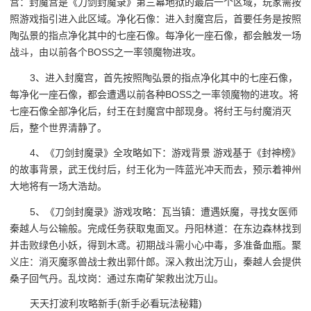
宫：封魔宫是《刀剑封魔录》第三幕地狱的最后一个区域，玩家需按
照游戏指引进入此区域。净化石像：进入封魔宫后，首要任务是按照
陶弘景的指点净化其中的七座石像。每净化一座石像，都会触发一场
战斗，由以前各个BOSS之一率领魔物进攻。
3、进入封魔宫，首先按照陶弘景的指点净化其中的七座石像，
每净化一座石像，都会遭遇以前各种BOSS之一率领魔物的进攻。将
七座石像全部净化后，纣王在封魔宫中部现身。将纣王与纣魔消灭
后，整个世界清静了。
4、《刀剑封魔录》全攻略如下：游戏背景 游戏基于《封神榜》
的故事背景，武王伐纣后，纣王化为一阵蓝光冲天而去，预示着神州
大地将有一场大浩劫。
5、《刀剑封魔录》游戏攻略：瓦当镇：遭遇妖魔，寻找女医师
秦越人与公输般。完成任务获取鬼面叉。丹阳林道：在东边森林找到
并击败绿色小妖，得到木鸢。初期战斗需小心中毒，多准备血瓶。聚
义庄：消灭魔豕兽战士救出郭什郎。深入救出沈万山，秦越人会提供
桑子回气丹。乱坟岗：通过东南矿架救出沈万山。
天天打波利攻略新手(新手必看玩法秘籍)