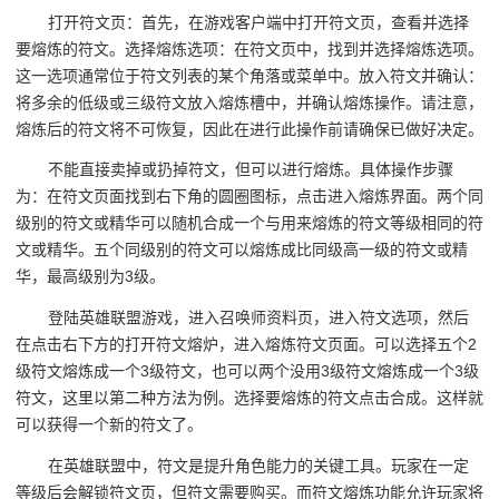
打开符文页：首先，在游戏客户端中打开符文页，查看并选择
要熔炼的符文。选择熔炼选项：在符文页中，找到并选择熔炼选项。
这一选项通常位于符文列表的某个角落或菜单中。放入符文并确认：
将多余的低级或三级符文放入熔炼槽中，并确认熔炼操作。请注意，
熔炼后的符文将不可恢复，因此在进行此操作前请确保已做好决定。
不能直接卖掉或扔掉符文，但可以进行熔炼。具体操作步骤
为：在符文页面找到右下角的圆圈图标，点击进入熔炼界面。两个同
级别的符文或精华可以随机合成一个与用来熔炼的符文等级相同的符
文或精华。五个同级别的符文可以熔炼成比同级高一级的符文或精
华，最高级别为3级。
登陆英雄联盟游戏，进入召唤师资料页，进入符文选项，然后
在点击右下方的打开符文熔炉，进入熔炼符文页面。可以选择五个2
级符文熔炼成一个3级符文，也可以两个没用3级符文熔炼成一个3级
符文，这里以第二种方法为例。选择要熔炼的符文点击合成。这样就
可以获得一个新的符文了。
在英雄联盟中，符文是提升角色能力的关键工具。玩家在一定
等级后会解锁符文页，但符文需要购买。而符文熔炼功能允许玩家将