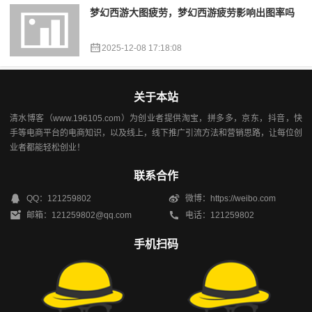
梦幻西游大图疲劳，梦幻西游疲劳影响出图率吗
2025-12-08 17:18:08
关于本站
清水博客（www.196105.com）为创业者提供淘宝，拼多多，京东，抖音，快
手等电商平台的电商知识，以及线上，线下推广引流方法和营销思路，让每位创
业者都能轻松创业！
联系合作
QQ：121259802
微博：https://weibo.com
邮箱：121259802@qq.com
电话：121259802
手机扫码