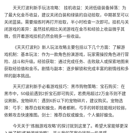
天天打波利新手玩法攻略： 挂机收益：关闭低级装备掉落：为
了最大化金币收益，建议关闭白装和绿装的自动拾取，中期甚至可以
关闭蓝装。需要熔炼时再打开拾取，半小时检查一次即可。挂机与关
闭游戏的差异：虽然挂机相比关闭游戏在金币和经验上收益微乎其
微，但开着游戏挂机仍然会稍多一些收益。
《天天打波利》新人玩法攻略主要包括以下几个方面：了解游
戏机制：基本玩法：作为一款角色扮演游戏，玩家需操控角色进行冒
险、战斗和升级。经验获取：通过完成任务、击败敌人或探索地图来
获取经验值和金币。剧情与副本：逐步解锁和完成丰富的剧情线和多
样的副本挑战。
天天打波利新手必看游戏技巧：黑市购物策略：宝石购买：在
黑市中，50级前遇到2折宝石即可购买，若费用超过2万金币则不建
议刷新。宠物碎片：遇到6折以下的宠物碎片，建议购买。宠物选
择：弓手：推荐白蚁和蝗虫，两者都刷，弓手的转职技能相对较弱，
依赖攻击快速推图。剑士：推荐白蚁或蝗虫，个人偏好蝗虫。
今天关于“炼融游戏攻略”的探讨就到这里了。希望大家能够更深
入地了解“炼融游戏攻略”，并从我的答案中找到一些灵感。