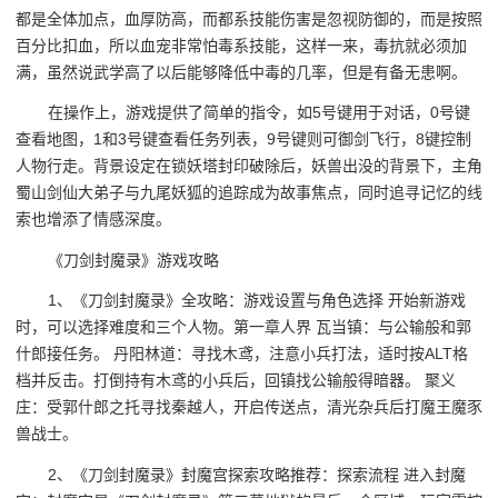
都是全体加点，血厚防高，而都系技能伤害是忽视防御的，而是按照
百分比扣血，所以血宠非常怕毒系技能，这样一来，毒抗就必须加
满，虽然说武学高了以后能够降低中毒的几率，但是有备无患啊。
在操作上，游戏提供了简单的指令，如5号键用于对话，0号键
查看地图，1和3号键查看任务列表，9号键则可御剑飞行，8键控制
人物行走。背景设定在锁妖塔封印破除后，妖兽出没的背景下，主角
蜀山剑仙大弟子与九尾妖狐的追踪成为故事焦点，同时追寻记忆的线
索也增添了情感深度。
《刀剑封魔录》游戏攻略
1、《刀剑封魔录》全攻略：游戏设置与角色选择 开始新游戏
时，可以选择难度和三个人物。第一章人界 瓦当镇：与公输般和郭
什郎接任务。 丹阳林道：寻找木鸢，注意小兵打法，适时按ALT格
档并反击。打倒持有木鸢的小兵后，回镇找公输般得暗器。 聚义
庄：受郭什郎之托寻找秦越人，开启传送点，清光杂兵后打魔王魔豕
兽战士。
2、《刀剑封魔录》封魔宫探索攻略推荐：探索流程 进入封魔