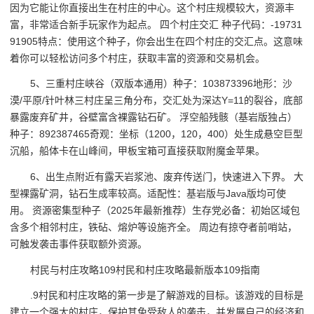
因为它能让你直接出生在村庄的中心。这个村庄规模较大，资源丰
富，非常适合新手玩家作为起点。 四个村庄交汇 种子代码：-19731
91905特点：使用这个种子，你会出生在四个村庄的交汇点。这意味
着你可以轻松访问多个村庄，获取丰富的资源和交易机会。
5、三重村庄峡谷（双版本通用）种子：103873396地形：沙
漠/平原/针叶林三村庄呈三角分布，交汇处为深达Y=11的裂谷，底部
暴露废弃矿井，谷壁富含裸露钻石矿。 浮空船残骸（基岩版独占）
种子：892387465奇观：坐标（1200，120，400）处生成悬空巨型
沉船，船体卡在山峰间，甲板宝箱可直接获取附魔金苹果。
6、出生点附近有露天岩浆池、废弃传送门，快速进入下界。 大
型裸露矿洞，钻石生成率较高。适配性：基岩版与Java版均可使
用。 资源密集型种子（2025年最新推荐）生存党必备：初始区域包
含多个相邻村庄，铁砧、熔炉等设施齐全。 周边有掠夺者前哨站，
可触发袭击事件获取额外资源。
村民与村庄攻略109村民和村庄攻略最新版本109指南
.9村民和村庄攻略的第一步是了解游戏的目标。该游戏的目标是
建立一个强大的村庄，保护其免受敌人的袭击，并发展自己的经济和