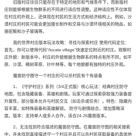
旧版村庄往往只能存在于特定的地形和气候条件下，而新版村
庄则能够根据生物群系的不同进行适应性调整。这种适应性不仅体现
在村庄的外观上，还体现在村民的生活方式和经济结构上。例如，沙
漠村庄的村民可能会更加擅长制作和交易与沙漠环境相关的物品，如
骆驼鞍和沙子玻璃等。
我的世界村庄版本玩法攻略：寻找与探索村庄 使用代码定位：
首先，你可以使用代码“/locate village”快速定位附近的村庄。观察村
庄外貌：新版本中，村庄的外貌根据生物群系的特点有所不同，如平
原、沙漠、稀树草原、针叶林等，每个地貌都有独特的村庄外观。
魔兽防守图守一个村庄的可以杀村民有个有装备
1、《守护村庄》系列（3/4正式版）核心玩法：经典村庄防守
地图，包含隐藏装备、英雄和剧情。玩家可通过探索获取强力装备提
升属性，部分版本允许与村民交互（如击杀或任务）。特色：隐藏内
容丰富，如特殊装备和英雄解锁。 防守与剧情结合，增加策略深
度。版本：支持单人或多人合作，适合24-26魔兽版本。
2、无法找到符合描述的魔兽防守图。在魔兽防守图的相关搜索
中，并未找到直接描述守一个村庄并且可以杀村民获取装备的具体地