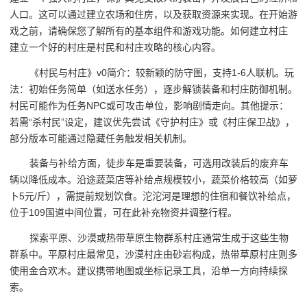
人口。这可以通过建立农场和住房，以及获取资源来实现。在开始游
戏之前，请确保您了解所有的基本组件和游戏功能。如何建立村庄
建立一个好的村庄是村民和村庄攻略的核心内容。
《村民与村庄》v0简介：较新颖的防守图，支持1-6人联机。玩
法：初始任务简单（如送水任务），逐步解锁装备和村庄防御机制。
村民可能作为任务NPC或可攻击单位，影响剧情走向。其他提示：
若需“杀村民”设定，建议优先尝试《守护村庄》或《村庄保卫战》，
部分版本可能通过隐藏任务触发相关机制。
装备与补给方面，徒步车是重要装备，可选用改装后的废弃车
辆以降低成本。沿途蔬菜店等补给点规模较小，蔬菜价格较高（如萝
卜5元/斤），需提前规划饮食。沱沱河是理想的住宿和餐饮补给点，
位于109国道中间位置，可在此补充物资并调整行程。
探索平原、沙漠或热带草原生物群系村庄通常生成于这些生物
群系中。平原村庄最常见，沙漠村庄由砂岩构成，热带草原村庄则多
使用金合欢木。建议携带地图或坐标记录工具，沿单一方向持续探
索。