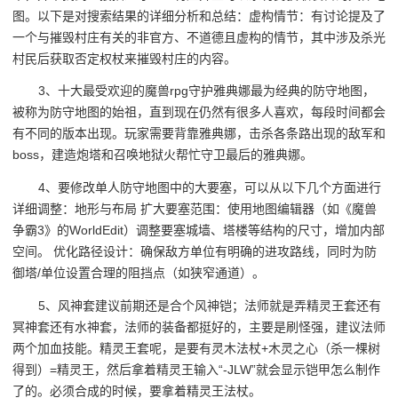
图。以下是对搜索结果的详细分析和总结：虚构情节：有讨论提及了
一个与摧毁村庄有关的非官方、不道德且虚构的情节，其中涉及杀光
村民后获取否定权杖来摧毁村庄的内容。
3、十大最受欢迎的魔兽rpg守护雅典娜最为经典的防守地图，
被称为防守地图的始祖，直到现在仍然有很多人喜欢，每段时间都会
有不同的版本出现。玩家需要背靠雅典娜，击杀各条路出现的敌军和
boss，建造炮塔和召唤地狱火帮忙守卫最后的雅典娜。
4、要修改单人防守地图中的大要塞，可以从以下几个方面进行
详细调整：地形与布局 扩大要塞范围：使用地图编辑器（如《魔兽
争霸3》的WorldEdit）调整要塞城墙、塔楼等结构的尺寸，增加内部
空间。 优化路径设计：确保敌方单位有明确的进攻路线，同时为防
御塔/单位设置合理的阻挡点（如狭窄通道）。
5、风神套建议前期还是合个风神铠；法师就是弄精灵王套还有
冥神套还有水神套，法师的装备都挺好的，主要是刷怪强，建议法师
两个加血技能。精灵王套呢，是要有灵木法杖+木灵之心（杀一棵树
得到）=精灵王，然后拿着精灵王输入“-JLW”就会显示铠甲怎么制作
了的。必须合成的时候，要拿着精灵王法杖。