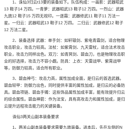
1、诛仙3归云t13要的装备如下。队伍构成：一画影：武器昭武
13 鞋子14 万四。一青萝：武器昭武13 鞋子12 万四。一烈山：武器
九旒12 鞋子15 万四无视印。一逐霜：武器修武11 鞋子11 万法一
星。一归云：武器昭武13 鞋子12 万四。 二归云：武器修武12 鞋子
12 万法二星。
2、装备选择 武器：单手剑：如轩辕剑、紫电青霜剑，适合物理
攻击职业，攻击力较高。法杖：如紫霄剑、九天雷杖，适合法术攻击
职业，攻击力同样出色。双刀：如青冥剑、碧血刀，也是物理攻击职
业的好选择，攻击力不容小觑。防具：上衣：天雷战甲、紫霄战甲
等，防御力较高，适合所有职业。
3、碧血神弓：攻击力高，属性加成全面，是归云的首选武器。
碧血轻甲：防御力出色，同时提供丰富的属性加成，是归云的必备防
具。碧血项链、碧血手镯：这些饰品属性加成丰富，能有效提升归云
的综合属性。碧血神箭：作为法宝，具有高攻击力和属性加成，是归
云提升远程攻击能力的关键装备。
诛仙3两关山副本装备要求
1、两关山副本装备要求需要九旒装备。进本后，先在左侧的N