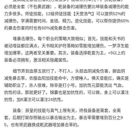
必须是全套（不包裹武器），乾装备的减爆伤要比坤装备减爆伤的能
力多很多。师徒技能，12级师徒技能【天罡浩气】可以提供52%的
减爆伤，学满需要时间、金钱、精力。造化技能，可以帮你提供60%
的暴击伤害同时也有60%减免暴击伤害。
堆暴击爆伤，每个职业的策略大致相似；首先，技能和天书的
被动增益都应满点，天书相关护符落梅如雪能增加爆伤，一梦浮生能
增加爆率，这两者至关重要。其次，装备选择乾套为主，+9以上的
装备必须拥有，激活相关隐藏属性。
细节弄到血祭五就行了，不打人，头部血阴减免伤害，脚血阴
减免暴击率，衣服血阳加技能命中，方便睡人。佛天音能扛，确实是
辅助职业了，杀人很难，除非是打小号。加抗性元婴能洗出 气血，
抗性的话，那就更好了。锦囊也是加抗性的，可以做，身上可以灌注
抗性，加8灌注可以灌注24抗性。
装备：辰皇的技能与真气上限有关，终极装备是离套，全离
套，后期打架存照输出以暴击输出为主，暴击率需要堆到百分之9
5，也有将武器换成乾武器增加暴击率的。