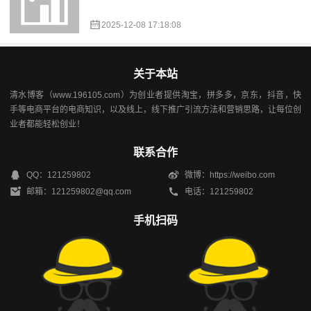
2025-12-08 17:18:08
关于本站
清水博客（www.196105.com）为创业者提供淘宝，拼多多，京东，抖音，快
手等电商平台的电商知识，以及线上，线下推广引流方法和营销思路，让每位创
业者都能轻松创业！
联系合作
QQ：121259802
微博：https://weibo.com
邮箱：121259802@qq.com
电话：121259802
手机扫码