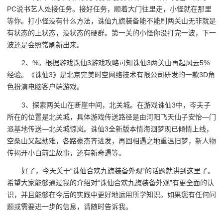
PC说书艺人处接任务。接好任务，顺着大门往里走，小怪就在那里
等你。打小怪没有什么方法，诛仙九旒装备能不能刷两关山无非就是
有状态的上状态，没状态的硬群。第一关的小怪你没打完一波，下一
波还是会照常刷新出来。
2、%。根据游戏诛仙3游戏攻略可知诛仙3两关山再起风云5%
经验。《诛仙3》是北京完美时空网络技术有限公司研发的一款3D角
色扮演电脑客户端游戏。
3、探索两关山在断崖中间，北关城。在游戏诛仙3中，岑夫子
所在的位置是北关城，具体游戏传送路径是由河阳飞天仙子安怡—门
派基地传送—北关城惊岚。诛仙3全新版本情海洄梦现已倾情上线，
空桑山又起劫难，各路豪杰齐进发，再回相遇之地重温旧梦，新人物
传揭开小白前尘故事，还有新奇遇等。
好了，今天关于“诛仙合欢九旒装备外观”的话题就讲到这里了。
希望大家能够通过我的介绍对“诛仙合欢九旒装备外观”有更全面的认
识，并且能够在今后的实践中更好地运用所学知识。如果您有任何问
题或需要进一步的信息，请随时告诉我。