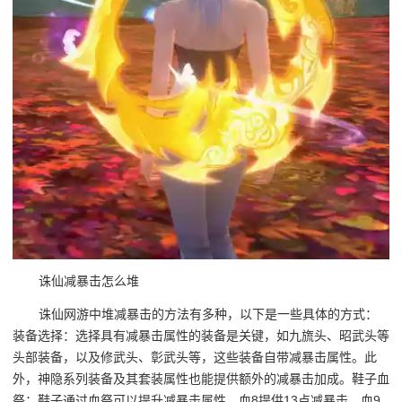
诛仙减暴击怎么堆
诛仙网游中堆减暴击的方法有多种，以下是一些具体的方式：
装备选择：选择具有减暴击属性的装备是关键，如九旒头、昭武头等
头部装备，以及修武头、彰武头等，这些装备自带减暴击属性。此
外，神隐系列装备及其套装属性也能提供额外的减暴击加成。鞋子血
祭：鞋子通过血祭可以提升减暴击属性，血8提供13点减暴击，血9