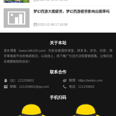
梦幻西游大图疲劳，梦幻西游疲劳影响出图率吗
2025-12-08 17:18:08
关于本站
清水博客（www.196105.com）为创业者提供淘宝，拼多多，京东，抖音，快
手等电商平台的电商知识，以及线上，线下推广引流方法和营销思路，让每位创
业者都能轻松创业！
联系合作
QQ：121259802
微博：https://weibo.com
邮箱：121259802@qq.com
电话：121259802
手机扫码