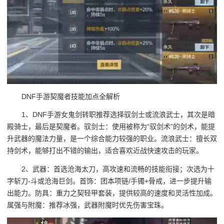
DNF手游契魔者技能加点全解析
1、DNF手游女鬼剑转职推荐选择驭剑士或流浪武士，其次是暗
殿骑士，最后是契魔者。驭剑士：使用被称为“驭剑术”的剑术，能提
升武器的魔法力量，是一个综合能力较强的职业。流浪武士：擅长双
持剑术，能够打出不错的输出，适合喜欢近战快速攻击的玩家。
2、武器：首选沧海太刀，高攻速和流畅的技能衔接；次选为十
字斩刀-斗或沧海巨剑。首饰：团本项链/手镯+骨戒，进一步提升输
出能力。防具：重力之契轻甲套装，提供较高的速度和灵活性加成。
属强与附魔：推荐冰强，武器附魔时优先伤害宝珠。