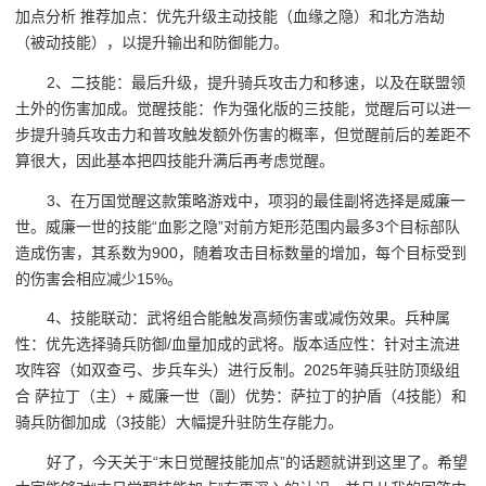
加点分析 推荐加点：优先升级主动技能（血缘之隐）和北方浩劫
（被动技能），以提升输出和防御能力。
2、二技能：最后升级，提升骑兵攻击力和移速，以及在联盟领
土外的伤害加成。觉醒技能：作为强化版的三技能，觉醒后可以进一
步提升骑兵攻击力和普攻触发额外伤害的概率，但觉醒前后的差距不
算很大，因此基本把四技能升满后再考虑觉醒。
3、在万国觉醒这款策略游戏中，项羽的最佳副将选择是威廉一
世。威廉一世的技能“血影之隐”对前方矩形范围内最多3个目标部队
造成伤害，其系数为900，随着攻击目标数量的增加，每个目标受到
的伤害会相应减少15%。
4、技能联动：武将组合能触发高频伤害或减伤效果。兵种属
性：优先选择骑兵防御/血量加成的武将。版本适应性：针对主流进
攻阵容（如双查弓、步兵车头）进行反制。2025年骑兵驻防顶级组
合 萨拉丁（主）+ 威廉一世（副）优势：萨拉丁的护盾（4技能）和
骑兵防御加成（3技能）大幅提升驻防生存能力。
好了，今天关于“末日觉醒技能加点”的话题就讲到这里了。希望