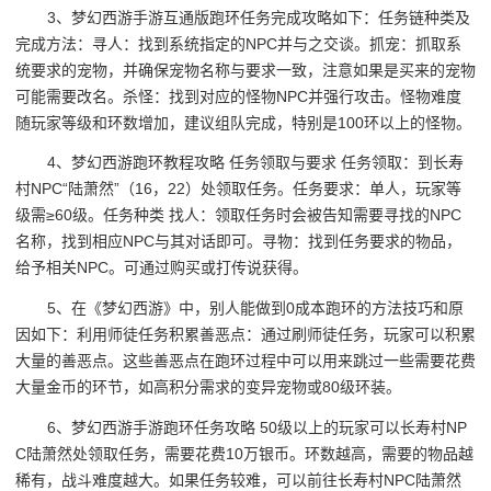
3、梦幻西游手游互通版跑环任务完成攻略如下：任务链种类及
完成方法：寻人：找到系统指定的NPC并与之交谈。抓宠：抓取系
统要求的宠物，并确保宠物名称与要求一致，注意如果是买来的宠物
可能需要改名。杀怪：找到对应的怪物NPC并强行攻击。怪物难度
随玩家等级和环数增加，建议组队完成，特别是100环以上的怪物。
4、梦幻西游跑环教程攻略 任务领取与要求 任务领取：到长寿
村NPC“陆萧然”（16，22）处领取任务。任务要求：单人，玩家等
级需≥60级。任务种类 找人：领取任务时会被告知需要寻找的NPC
名称，找到相应NPC与其对话即可。寻物：找到任务要求的物品，
给予相关NPC。可通过购买或打传说获得。
5、在《梦幻西游》中，别人能做到0成本跑环的方法技巧和原
因如下：利用师徒任务积累善恶点：通过刷师徒任务，玩家可以积累
大量的善恶点。这些善恶点在跑环过程中可以用来跳过一些需要花费
大量金币的环节，如高积分需求的变异宠物或80级环装。
6、梦幻西游手游跑环任务攻略 50级以上的玩家可以长寿村NP
C陆萧然处领取任务，需要花费10万银币。环数越高，需要的物品越
稀有，战斗难度越大。如果任务较难，可以前往长寿村NPC陆萧然