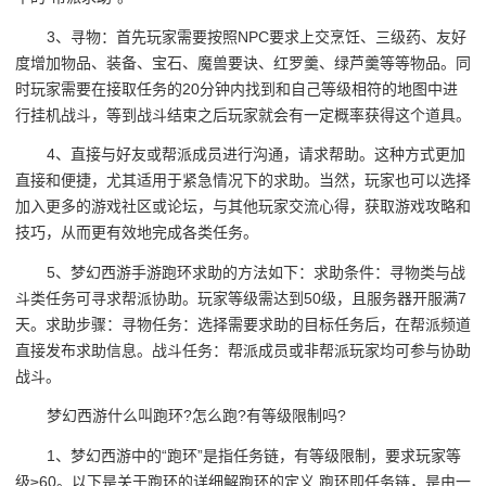
3、寻物：首先玩家需要按照NPC要求上交烹饪、三级药、友好
度增加物品、装备、宝石、魔兽要诀、红罗羹、绿芦羹等等物品。同
时玩家需要在接取任务的20分钟内找到和自己等级相符的地图中进
行挂机战斗，等到战斗结束之后玩家就会有一定概率获得这个道具。
4、直接与好友或帮派成员进行沟通，请求帮助。这种方式更加
直接和便捷，尤其适用于紧急情况下的求助。当然，玩家也可以选择
加入更多的游戏社区或论坛，与其他玩家交流心得，获取游戏攻略和
技巧，从而更有效地完成各类任务。
5、梦幻西游手游跑环求助的方法如下：求助条件：寻物类与战
斗类任务可寻求帮派协助。玩家等级需达到50级，且服务器开服满7
天。求助步骤：寻物任务：选择需要求助的目标任务后，在帮派频道
直接发布求助信息。战斗任务：帮派成员或非帮派玩家均可参与协助
战斗。
梦幻西游什么叫跑环?怎么跑?有等级限制吗?
1、梦幻西游中的“跑环”是指任务链，有等级限制，要求玩家等
级≥60。以下是关于跑环的详细解跑环的定义 跑环即任务链，是由一