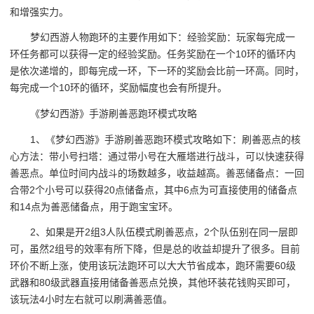
和增强实力。
梦幻西游人物跑环的主要作用如下：经验奖励：玩家每完成一
环任务都可以获得一定的经验奖励。任务奖励在一个10环的循环内
是依次递增的，即每完成一环，下一环的奖励会比前一环高。同时，
每完成一个10环的循环，奖励幅度也会有所提升。
《梦幻西游》手游刷善恶跑环模式攻略
1、《梦幻西游》手游刷善恶跑环模式攻略如下：刷善恶点的核
心方法：带小号扫塔：通过带小号在大雁塔进行战斗，可以快速获得
善恶点。单位时间内战斗的场数越多，收益越高。善恶储备点：一回
合带2个小号可以获得20点储备点，其中6点为可直接使用的储备点
和14点为善恶储备点，用于跑宝宝环。
2、如果是开2组3人队伍模式刷善恶点，2个队伍别在同一层即
可，虽然2组号的效率有所下降，但是总的收益却提升了很多。目前
环价不断上涨，使用该玩法跑环可以大大节省成本，跑环需要60级
武器和80级武器直接用储备善恶点兑换，其他环装花钱购买即可，
该玩法4小时左右就可以刷满善恶值。