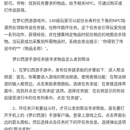
即可。寻物：找到任务要求的物品，给予相关NPC。可通过购买或
打传说获得。
在梦幻西游游戏中，140级玩家可以前往长寿村左下角的NPC陆
潇然处领取传说任务链，也称作跑环任务。这个任务会引导玩家完成
一系列动作，获得经验，并在搜集特定物品时前往相应的地图击杀怪
物。当玩家成功采集到所需物品时，系统会发出提示：“你得到了传
说中的***（物品名称）”。
梦幻西游手游任务链寻求物品怎么发到帮派
1、在梦幻西游手游中，发布任务链求助的步骤如下：进入帮派
频道：首先，你需要进入游戏的帮派频道。使用表情功能：在帮派频
道的输入框旁边，点击笑脸表情图标。选择任务求组：在表情选择界
面中，找到并点击“任务求组”选项。选择任务链：在右侧显示的你目
前接受进行中的任务列表中，点击“任务链”。
2、环任务只有要战斗时，才可以发到帮派寻求帮助，首先要打
开手机上的《梦幻西游》手游客户端。登录上游戏之后，点击界面右
边的箭头图标。然后选择点击任务栏下的环任务信息。选择弹出选项
中的“帮派求助”。