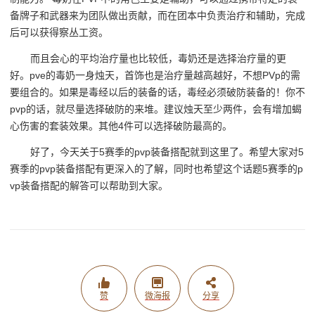
备牌子和武器来为团队做出贡献，而在团本中负责治疗和辅助，完成
后可以获得察丛工资。
而且会心的平均治疗量也比较低，毒奶还是选择治疗量的更
好。pve的毒奶一身烛天，首饰也是治疗量越高越好，不想PVp的需
要组合的。如果是毒经以后的装备的话，毒经必须破防装备的！你不
pvp的话，就尽量选择破防的来堆。建议烛天至少两件，会有增加蝎
心伤害的套装效果。其他4件可以选择破防最高的。
好了，今天关于5赛季的pvp装备搭配就到这里了。希望大家对5
赛季的pvp装备搭配有更深入的了解，同时也希望这个话题5赛季的p
vp装备搭配的解答可以帮助到大家。
赞
微海报
分享