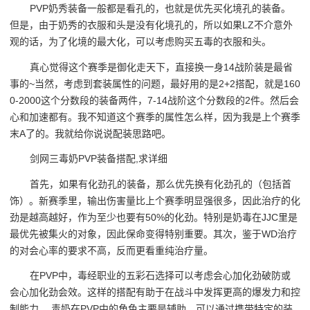
PVP奶秀装备一般都是看孔的，也就是优先买化境孔的装备。
但是，由于奶秀的衣服和头是没有化境孔的，所以如果LZ不介意外
观的话，为了化境的最大化，可以考虑购买五毒的衣服和头。
真心觉得这个赛季是御化走天下，直接换一身14战阶装是最省
事的~当然，考虑到套装属性的问题，最好用的是2+2搭配，就是160
0-2000这个分数段的装备两件，7-14战阶这个分数段的2件。然后会
心和加速都有。我不知道这个赛季的属性怎么样，因为我是上个赛季
末A了的。我就给你说说配装思路吧。
剑网三毒奶PVP装备搭配,求详细
首先，如果有化劲孔的装备，那么优先换有化劲孔的（包括首
饰）。新赛季里，输出伤害量比上个赛季明显强很多，因此治疗的化
劲是越高越好，作为至少也要有50%的化劲。特别是奶毒在JJC里是
最优先被集火的对象，因此保命变得特别重要。其次，鉴于WD治疗
的对会心率的要求不高，反而更看重纯治疗量。
在PVP中，毒经职业的五彩石选择可以考虑会心加化劲破防或
会心加化劲会效。这样的搭配有助于在战斗中发挥更高的爆发力和控
制能力。 毒奶在PVP中的角色主要是辅助，可以通过携带特定的装