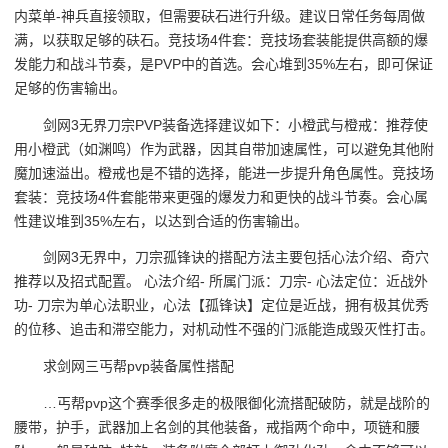
内菜单-神兵直接领取，但需要砆石进行升级。建议日常任务每周做
满，以获取足够的砆石。竞技场4件套：竞技场套装能提供高额的爆
发能力和战斗节奏，是PVP中的首选。会心堆到35%左右，即可保证
足够的伤害输出。
剑网3无界刀宗PVP装备选择建议如下：小橙武与橙戒：推荐使
用小橙武（如渊鸣）作为武器，因其自带加速属性，可以避免其他附
魔加速溢出。橙戒也是不错的选择，能进一步提升角色属性。竞技场
套装：竞技场4件套能带来更强的爆发力和更快的战斗节奏。会心属
性建议堆到35%左右，以达到合适的伤害输出。
剑网3无界中，刀宗孤锋诀的搭配方法主要包括心法介绍、奇穴
推荐以及招式配置。 心法介绍- 所属门派：刀宗- 心法定位：近战外
功- 刀宗为单心法职业，心法【孤锋诀】定位是近战，拥有极其优秀
的位移、追击和滞空能力，对机动性不强的门派能造成毁灭性打击。
求剑网三丐帮pvp装备属性搭配
…丐帮pvp这个赛季很多走的极限御化流搭配破防，就是战阶的
腰带，护手，武器加上名剑的其他装备，戒指两个命中，项链和腰