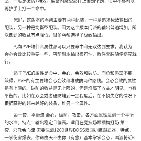
坠，一般是破防+特效。装备附魔全部打上御劲化劲，命中不够可以
再护手上打一个命中。
您好，这版本的丐帮主要有两种配装，一种是追求极致输出的
配装，另一种是均衡型配装。因为这个版本门派的输出普遍增加，所
以御劲的收益有点降低，很多丐帮选择了极致输出。
丐帮PVE堆什么属性都可以只要命中和无双达到要求，我认为
会心会效比较重要一些，丐帮副本输出很可怕，散件套装随便搭配就
行。
适于PVE的属性是命中，会心，会效和破防。而鱼和熊掌不能
兼得，PVE的有主要堆会心会效和堆破防两种路线。会心会效的属性
是有上限的。破防的收益是无上限的，但是堆高了收益才明显。也有
平衡的，比如在双会或者破防堆到一定程度后，在不损失它的情况下
根据获得的越来越好的装备，堆另一个属性。
第一套：平衡流 会心，破防，攻击。各方面属性达到一个平衡
的水准。特点：输出稳定且偏高。适用在竞技场跟插旗打奶.第二
套：邪教会心流 需要佩戴1260世界BOSS双回护腕跟武器，特点：
一掌伤害爆表，你命由天不由你（有悠）基本掌掌会心，喝酒将近6