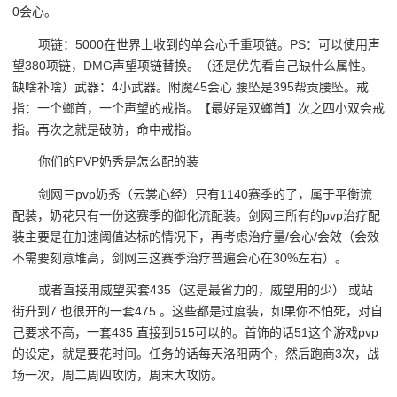
0会心。
项链：5000在世界上收到的单会心千重项链。PS：可以使用声
望380项链，DMG声望项链替换。（还是优先看自己缺什么属性。
缺啥补啥）武器：4小武器。附魔45会心 腰坠是395帮贡腰坠。戒
指：一个螂首，一个声望的戒指。【最好是双螂首】次之四小双会戒
指。再次之就是破防，命中戒指。
你们的PVP奶秀是怎么配的装
剑网三pvp奶秀（云裳心经）只有1140赛季的了，属于平衡流
配装，奶花只有一份这赛季的御化流配装。剑网三所有的pvp治疗配
装主要是在加速阈值达标的情况下，再考虑治疗量/会心/会效（会效
不需要刻意堆高，剑网三这赛季治疗普遍会心在30%左右）。
或者直接用威望买套435（这是最省力的，威望用的少） 或站
街升到7 也很开的一套475 。这些都是过度装，如果你不怕死，对自
己要求不高，一套435 直接到515可以的。首饰的话51这个游戏pvp
的设定，就是要花时间。任务的话每天洛阳两个，然后跑商3次，战
场一次，周二周四攻防，周末大攻防。