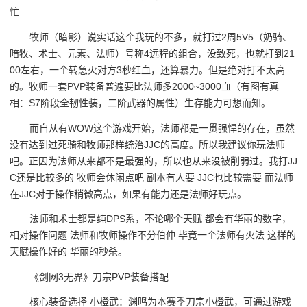
忙
牧师（暗影）说实话这个我玩的不多，就打过2周5V5（奶骑、
暗牧、术士、元素、法师）号称4远程的组合，没致死，也就打到21
00左右，一个转急火对方3秒红血，还算暴力。但是绝对打不太高
的。牧师一套PVP装备普遍要比法师多2000~3000血（有图有真
相：S7阶段全韧性装，二阶武器的属性）生存能力可想而知。
而自从有WOW这个游戏开始，法师都是一贯强悍的存在，虽然
没有达到过死骑和牧师那样统治JJC的高度。所以我建议你玩法师
吧。正因为法师从来都不是最强的，所以也从来没被削弱过。我打JJ
C还是比较多的 牧师会休闲点吧 副本有人要 JJC也比较需要 而法师
在JJC对于操作稍微高点，如果有能力还是法师好玩点。
法师和术士都是纯DPS系，不论哪个天赋 都会有华丽的数字，
相对操作问题 法师和牧师操作不分伯仲 毕竟一个法师有火法 这样的
天赋操作好的 华丽的秒杀。
《剑网3无界》刀宗PVP装备搭配
核心装备选择 小橙武：渊鸣为本赛季刀宗小橙武，可通过游戏