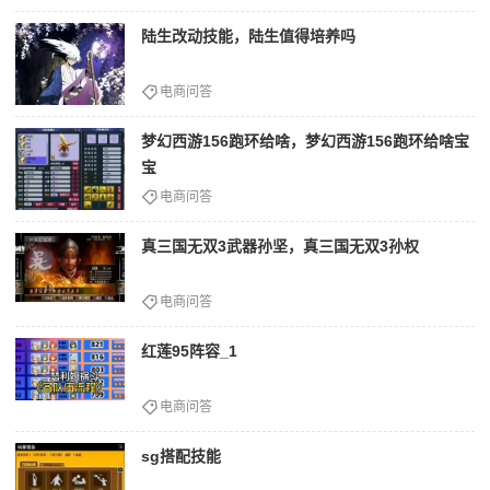
陆生改动技能，陆生值得培养吗
电商问答
梦幻西游156跑环给啥，梦幻西游156跑环给啥宝
宝
电商问答
真三国无双3武器孙坚，真三国无双3孙权
电商问答
红莲95阵容_1
电商问答
sg搭配技能