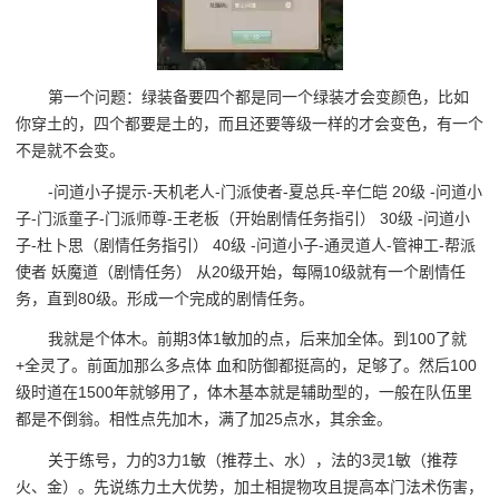
第一个问题：绿装备要四个都是同一个绿装才会变颜色，比如
你穿土的，四个都要是土的，而且还要等级一样的才会变色，有一个
不是就不会变。
-问道小子提示-天机老人-门派使者-夏总兵-辛仁皑 20级 -问道小
子-门派童子-门派师尊-王老板（开始剧情任务指引） 30级 -问道小
子-杜卜思（剧情任务指引） 40级 -问道小子-通灵道人-管神工-帮派
使者 妖魔道（剧情任务） 从20级开始，每隔10级就有一个剧情任
务，直到80级。形成一个完成的剧情任务。
我就是个体木。前期3体1敏加的点，后来加全体。到100了就
+全灵了。前面加那么多点体 血和防御都挺高的，足够了。然后100
级时道在1500年就够用了，体木基本就是辅助型的，一般在队伍里
都是不倒翁。相性点先加木，满了加25点水，其余金。
关于练号，力的3力1敏（推荐土、水），法的3灵1敏（推荐
火、金）。先说练力土大优势，加土相提物攻且提高本门法术伤害，