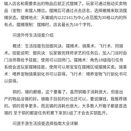
输入店名和需要卖出的物品后就正式摆摊了。玩家可通过拖动买卖物
品（宠物）来摆入摊位。摆摊后可通过点击店名，选择撤摊来取消摆
摊状态。摆摊地点：天墉城内以22141为中心点范围为30格以内的所
有点。摆摊限制：摆摊时，店名最长为16个字符。
问道外传生活技能介绍
概述：生活技能包括御风诀、摆摊术、骑乘术、飞行术、同骑
术。技能说明：御风诀：玩家做完拜师求艺的任务后，加入门派时由
门派师尊给予技能；使用可以回师门。摆摊术：角色18级指引任务
系统会送玩家摆摊技能，使用可以用宝宝在摆摊区域摆摊买卖。骑乘
术：喂养宠物骑乘驯化书可以获得。飞行术：喂养宠物飞行驯化书可
以获得。
铜的，锡的都做，这个要看了。虽然铜箱子消耗很大，但是出
产的物品没锡的好。锡箱子目前的价位还可以，要说赚钱，我推荐锡
的。铜的竞争更多，而且锡的消耗也很大，大多数人开箱子都是首选
锡的 至于铜的都是任务积累下来到1组了才会去买钥匙开。
问道手游生活技能选择指南大全详解