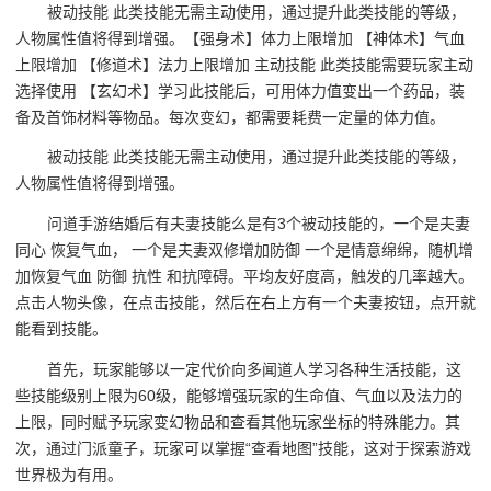
被动技能 此类技能无需主动使用，通过提升此类技能的等级，
人物属性值将得到增强。【强身术】体力上限增加 【神体术】气血
上限增加 【修道术】法力上限增加 主动技能 此类技能需要玩家主动
选择使用 【玄幻术】学习此技能后，可用体力值变出一个药品，装
备及首饰材料等物品。每次变幻，都需要耗费一定量的体力值。
被动技能 此类技能无需主动使用，通过提升此类技能的等级，
人物属性值将得到增强。
问道手游结婚后有夫妻技能么是有3个被动技能的，一个是夫妻
同心 恢复气血， 一个是夫妻双修增加防御 一个是情意绵绵，随机增
加恢复气血 防御 抗性 和抗障碍。平均友好度高，触发的几率越大。
点击人物头像，在点击技能，然后在右上方有一个夫妻按钮，点开就
能看到技能。
首先，玩家能够以一定代价向多闻道人学习各种生活技能，这
些技能级别上限为60级，能够增强玩家的生命值、气血以及法力的
上限，同时赋予玩家变幻物品和查看其他玩家坐标的特殊能力。其
次，通过门派童子，玩家可以掌握“查看地图”技能，这对于探索游戏
世界极为有用。