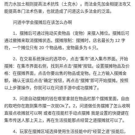
而力水加土相则提高法术抗性（土克水）。而法金先加金相提法攻又
能提高本门法术伤害，也就造成了问道这么多法金的泛滥。
问道中学会摆摊后在该怎么办啊
1、摆摊后可通过拖动买卖物品（宠物）来摆入摊位。摆摊后可
通过撤摊来取消摆摊状态。摆摊限制：摆摊时，店名最长为 12 字
符，一个摊位只有 20 个物品格，宠物最多为 6 只。
2、在交易系统弹出的选项中，点击“集市”进入集市界面。开始
摆摊：在集市界面右侧，找到并点击“摆摊”按钮。设置摆摊物品及价
格：在摆摊界面，点击你要出售的物品或宠物。在上方输入摆摊金
额，确认无误后点击“确定”按钮，再点击“摆摊”即可开始摆摊。按照
以上步骤操作，你就可以在问道手游中成功摆摊了。
3、问道自动摆摊的钱在哪里拿就在物品栏那个摆摊里面，自由
的取吧你在跑到集市摆一次就Ok了。2，问道做任务摆摊了怎么收啊
直接点收摊就可以啊 或者在技能栏手动点摆摊 我是设置的快捷键在
集市传送人那上天上，再在生活技能那点经营之道摆摊就可以了。
4、玩家在摆摊区域选择使用生活技能中的“经营之道”技能后，