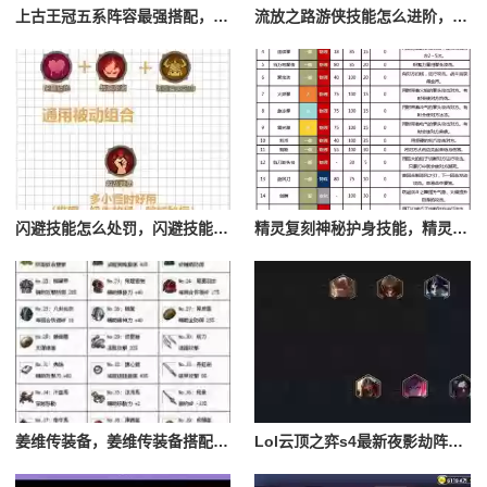
上古王冠五系阵容最强搭配，上古王冠五星排行
流放之路游侠技能怎么进阶，流放之路游侠技能怎么进阶的
闪避技能怎么处罚，闪避技能怎么处罚队友
精灵复刻神秘护身技能，精灵复刻攻略
姜维传装备，姜维传装备搭配一览表最新
Lol云顶之弈s4最新夜影劫阵容搭配，云顶之奕夜影劫阵容