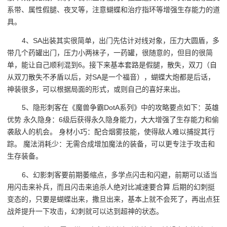
系带、属性假腿、夜叉等，注意蝴蝶和治疗指环等增强生存能力的道
具。
4、SA出装其实很简单，出门先估计对线对象，压力大圆盾，多
带几个药罐出门，压力小两袜子，一药罐，很随意的，但目的很简
单，能让自己顺利混到6。接下来基本套路是假腿，散失，双刀（自
从双刀散失不矛盾以后，对SA是一个福音），蝴蝶大炮都是后话，
神装很多，可以根据局面的形式，或则自己的喜好来出。
5、隐形刺客在《魔兽争霸DotA系列》中的攻略要点如下：英雄
优势 永久隐身：6级后获得永久隐身能力，大大增强了生存能力和偷
袭敌人的机会。 身材小巧：配合烟雾技能，使得敌人难以捕捉其行
踪。 魔法消耗少：无需合成增加魔法的装备，可以更专注于攻击和
生存装备。
6、幻影刺客要前期萎缩点，多学点闪击和闪避，前期可以适当
用闪击来补兵，而且闪击来追杀人绝对比减速要合算 后期的幻刺挺
变态的，只要是蝴蝶出来，撒旦出来，基本上就不会死了，再出点狂
战斧提升一下攻击，幻刺就可以达到超神的状态。