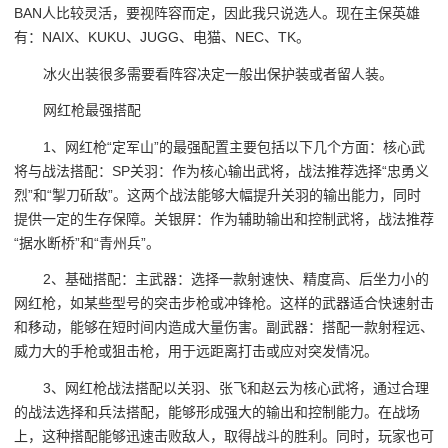
BAN人比较灵活，要视阵容而定，因此我只说选人。现在主保英雄
有：NAIX、KUKU、JUGG、电猫、NEC、TK。
冰火出装很多需要看阵容决定一般出保护装或者留人装。
网红枪最强搭配
1、网红枪“定军山”的最强配置主要包括以下几个方面：核心武
将与战法搭配：SP关羽：作为核心输出武将，战法推荐选择“忠勇义
烈”和“掣刀斫敌”。这两个战法能够大幅提升关羽的输出能力，同时
提供一定的生存保障。关银屏：作为辅助输出和控制武将，战法推荐
“据水断桥”和“青州兵”。
2、基础搭配：主武器：选择一款射速快、精度高、后坐力小的
网红枪，如某些型号的突击步枪或冲锋枪。这样的武器适合快速射击
和移动，能够在短时间内造成大量伤害。副武器：搭配一款射程远、
威力大的手枪或狙击枪，用于远距离打击或应对突发情况。
3、网红枪战法搭配以关羽、张飞和赵云为核心武将，通过合理
的战法选择和兵法搭配，能够形成强大的输出和控制能力。在战场
上，这种搭配能够迅速击败敌人，取得战斗的胜利。同时，玩家也可