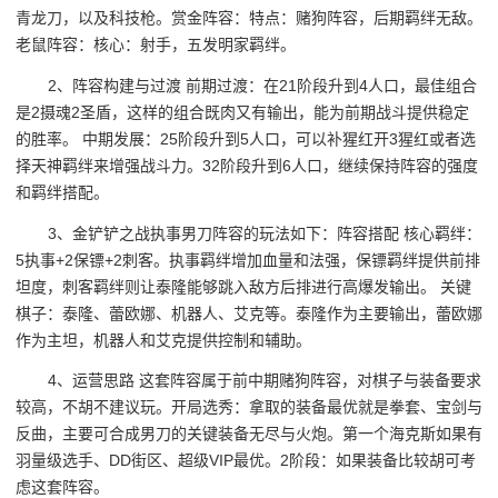
青龙刀，以及科技枪。赏金阵容：特点：赌狗阵容，后期羁绊无敌。
老鼠阵容：核心：射手，五发明家羁绊。
2、阵容构建与过渡 前期过渡：在21阶段升到4人口，最佳组合
是2摄魂2圣盾，这样的组合既肉又有输出，能为前期战斗提供稳定
的胜率。 中期发展：25阶段升到5人口，可以补猩红开3猩红或者选
择天神羁绊来增强战斗力。32阶段升到6人口，继续保持阵容的强度
和羁绊搭配。
3、金铲铲之战执事男刀阵容的玩法如下：阵容搭配 核心羁绊：
5执事+2保镖+2刺客。执事羁绊增加血量和法强，保镖羁绊提供前排
坦度，刺客羁绊则让泰隆能够跳入敌方后排进行高爆发输出。 关键
棋子：泰隆、蕾欧娜、机器人、艾克等。泰隆作为主要输出，蕾欧娜
作为主坦，机器人和艾克提供控制和辅助。
4、运营思路 这套阵容属于前中期赌狗阵容，对棋子与装备要求
较高，不胡不建议玩。开局选秀：拿取的装备最优就是拳套、宝剑与
反曲，主要可合成男刀的关键装备无尽与火炮。第一个海克斯如果有
羽量级选手、DD街区、超级VIP最优。2阶段：如果装备比较胡可考
虑这套阵容。