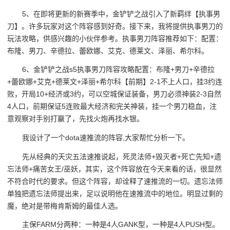
5、在即将更新的新赛季中，金铲铲之战引入了新羁绊【执事男
刀】。许多玩家对这个阵容感到好奇。接下来，我将提供执事男刀的
玩法攻略，供感兴趣的小伙伴参考。执事男刀阵容推荐如下：配置：
布隆、男刀、辛德拉、蕾欧娜、艾克、德莱文、泽丽、希尔科。
6、金铲铲之战s5执事男刀阵容攻略配置：布隆+男刀+辛德拉
+蕾欧娜+艾克+德莱文+泽丽+希尔科【前期】2-1不上人口，挂3约连
败，开局10+经济或3约，可以空城保证装备，男刀必须神装2-3自然
4人口，前期保证5连败最大经济和完关神装，挂一个男刀稳血，注
意观察对手别打嬴了，先找火炮再找水银。
我设计了一个dota速推流的阵容,大家帮忙分析一下。
先从经典的天灾五法速推说起，死灵法师+毁灭者+死亡先知+遗
忘法师+痛苦女王/巫妖，其实，这个阵容放在今天来看的话，很显然
不符合时代的要求。但这个阵容，却诠释了速推流的一切。遗忘法师
单独把遗忘法师提出来，足以说明他在速推流中的地位。明显过剩的
魔，绝对是带梅肯斯姆的最佳人选。
主保FARM分两种：一种是4人GANK型，一种是4人PUSH型。