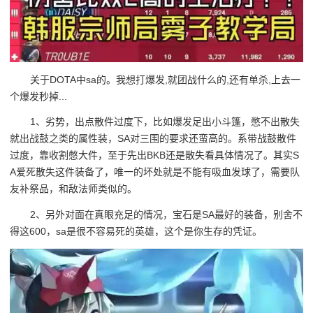
关于DOTA中sa的。我想打爆发,就团战什么的,还有单杀,上去一
个爆发秒掉...
1、劣势，出点散件过度下，比如爆发足出小斗篷，憋不出散失
就出战鼓之类的属性装，SA对三围的要求还蛮高的。系带战鼓散件
过度，靠收割憋大件，至于先出BKB还是散失看具体情况了。其实S
A爱死散失这件装备了，唯一的坏处就是不能有吸血发球了，需要队
友补祭品，和敌法师类似的。
2、另外对面在真眼充足的情况，宝石是SA最好的装备，别舍不
得这600，sa是很不容易死的英雄，这个是你生存的凭证。