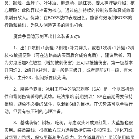
员：颛烛、金蝉子、叶冰凌、柳涟漪、顾红衣、姜太神阵容介绍：核
心策略：此阵容以控毒为核心，通过施加持续的控制效果和衰减效果
来削弱敌人。优势：在BOSS战中表现出色，能够有效限制BOSS的
行动和输出，为队友创造更多的输出机会。
魔兽争霸隐形刺客出什么装备,5对5
1、出门1吃树+1药罐+3树枝+补刀斧头，或者1吃树+1药罐+2树
枝+2敏捷便鞋（可在边路商店买圆盾合成穷鬼盾），建议后者，因
为穷鬼盾加8点敏捷（增加被刺伤害）还可以抵挡伤害，第一级基本
升闪烁B，2级升K背刺，雾一般是三级升，或者是前6升一级，有大
升大，主升23，但闪烁要优先满。
2、魔兽争霸III：冰封王座中的隐形刺客（SA）是一个以高机动
性和背刺伤害著称的英雄。玩法策略 前期猥琐：SA在前期需要保持
猥琐，避免不必要的战斗，以混到6级为目标。在优势路可以单独行
动，但要有被压制的心理准备。
3、基础装备：树枝、吃树，考虑双头环或双红鞋，大蓝瓶也很
实用。装备路线：根据敌方压力选择敏捷伤害+BKB输出、净化刀或
散华双刀路线，保持平衡和生存能力。独立道具评价：灵活使用幽灵