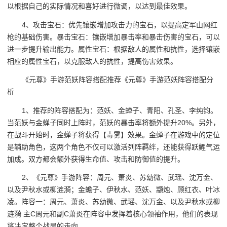
以根据自己的实际情况和喜好进行微调，以达到最佳效果。
4、攻击宝石：优先镶嵌增加攻击力的宝石，以提高定军山网红
枪的基础伤害。暴击宝石：镶嵌增加暴击率和暴击伤害的宝石，可以
进一步提升输出能力。属性宝石：根据敌人的属性和抗性，选择镶嵌
相应的属性宝石，以克服敌人的抗性，提高伤害效果。
《元尊》手游范妖阵容搭配推荐《元尊》手游范妖阵容搭配分
析
1、推荐的阵容搭配为：范妖、金蝉子、青阳、孔圣、李纯钧。
当范妖与金蝉子同时上阵时，范妖的暴击率将额外提升20%。另外，
在战斗开始时，金蝉子将获得【毒雾】效果。金蝉子在游戏中的定位
是辅助角色，这两个角色不仅可以激活列阵羁绊，还能获得跃鲤气运
加成。双方都会额外获得生命值、攻击和防御值的提升。
2、《元尊》手游阵容：周元、萧炎、苏幼微、武瑶、沈万金、
以及尹秋水或柳涟漪；金蟾子、伊秋水、范妖、颛烛、顾红衣、叶冰
凌。阵容一：周元、萧炎、苏幼微、武瑶、沈万金、以及尹秋水或柳
涟漪 主C周元和副C萧炎在阵容中发挥着核心领袖作用，他们的表现
将决定整个战局的走向。