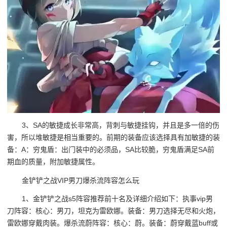
3、SA的敏捷成长非常高，背刺与敏捷挂钩，并且是多一倍的伤
害，所以堆敏捷是相当重要的。前期的装备应该选择具有加敏捷的装
备：A：穷鬼盾：出门装中的必须品，SA比较脆，穷鬼盾满足SA前
期血的质量，附加敏捷属性。
金铲铲之战VIP男刀爆杀流阵容怎么玩
1、金铲铲之战s5阵容推荐前十名及详细介绍如下：执事vip男
刀阵容：核心：男刀，坦克为雷欧娜。装备：男刀选择无尽和火炮，
雷欧娜穿戴肉装。爆杀流蔚阵容：核心：蔚。装备：蔚穿戴蓝buff或