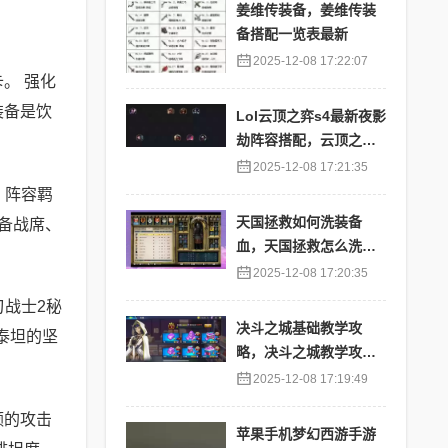
姜维传装备，姜维传装
备搭配一览表最新
2025-12-08 17:22:07
。 强化
装备是饮
Lol云顶之弈s4最新夜影
劫阵容搭配，云顶之奕
夜影劫阵容
2025-12-08 17:21:35
 阵容羁
天国拯救如何洗装备
的备战席、
血，天国拯救怎么洗衣
服
2025-12-08 17:20:35
刃战士2秘
决斗之城基础教学攻
泰坦的坚
略，决斗之城教学攻略2
111
2025-12-08 17:19:49
额的攻击
苹果手机梦幻西游手游