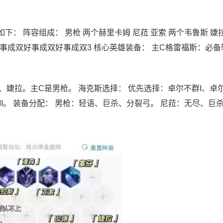
： 阵容组成： 男枪 两个赫里卡姆 尼菈 亚索 两个韦鲁斯 婕
好事成双好事成双好事成双3 核心英雄装备： 主C格雷福斯：必
婕拉。主C是男枪。 海克斯选择： 优先选择：卓尔不群I、卓尔
双III。 装备分配： 男枪：轻语、巨杀、分裂弓。 尼菈：无尽、巨杀