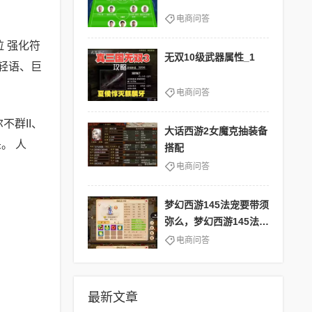
电商问答
拉 强化符
无双10级武器属性_1
备轻语、巨
电商问答
不群II、
大话西游2女魔克抽装备
。 人
搭配
电商问答
梦幻西游145法宠要带须
弥么，梦幻西游145法宠
要带须弥么吗
电商问答
最新文章