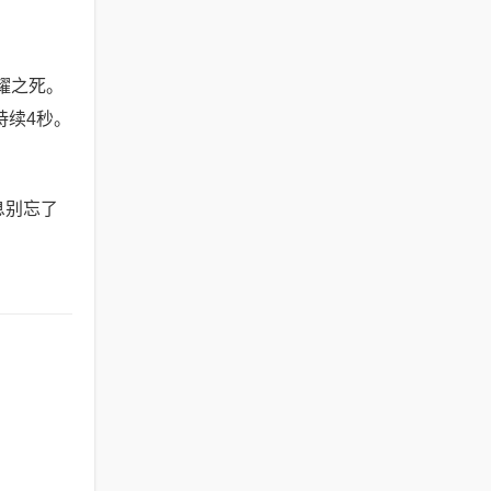
耀之死。
持续4秒。
息别忘了