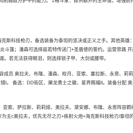
和削弱敌方护甲的能力。 2格斗家：提供额外的生命值，增强前
海克斯科技枪刃，备选装备为泰坦的坚决或正义之手。其他英雄
炎斗篷；潘森可选择兹若特传送门+圣盾使的誓约。运营思路 开
渡。若无法获得眼泪，则选择锁子甲、大剑或腰带。
阵容成员 奥拉夫、布隆、潘森、皎月、亚索、塞拉斯、永恩、莉
I。 备选：DD街区、屠龙勇士之徽、星界赐福II。装备分配 
森、亚索、萨拉斯、莉莉娅、奥拉夫、黛安娜、布隆、永恩阵容羁
：作为主c奥拉夫，优先无尽之刃+疾射火炮+海克斯科技枪刃/泰坦的