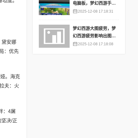
排坦度。
电脑板，梦幻西游手游
苹果端怎么在电脑上登
2025-12-08 17:18:31
陆
梦幻西游大图疲劳，梦
幻西游疲劳影响出图率
：黛安娜
吗
2025-12-08 17:18:08
局：优先
莉娅。海克
奥拉夫：火
绊：4屠
坚决/正