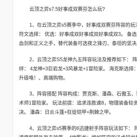
云顶之弈s7.5好事成双赛芬怎么玩?
1、在云顶之弈s5赛季中，好事成双赛芬阵容的玩
符文选择： 优选：好事成双好事成双好事成双3。 备选
血剑和正义之手，替代装备可选夜之锋刃、泰坦的坚决
2、云顶之弈S5龙神九五阵容玩法及推荐如下： 
绊： 4龙神+3巨岩龙+3风暴龙+1冒险家。 海克斯
升级咯！、高端购物。
3、阵容搭配 阵容构成：贾克斯、潘森、石傲玉、
术师1冒险家。 玩法前提：追求连胜速8，物理装备较
决。 潘森：日炎斗篷+狂徒铠甲+荆棘之甲。
4、云顶之弈s5赛季的6迅捷射手阵容玩法如下：