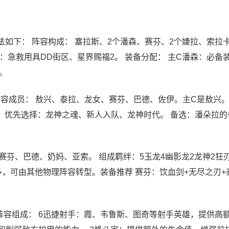
法如下： 阵容构成： 塞拉斯、2个潘森、赛芬、2个婕拉、索拉卡
：急救用具DD街区、星界赐福2。 装备分配： 主C潘森：必备
。
阵容成员： 敖兴、泰拉、龙女、赛芬、巴德、佐伊。主C是敖兴。
选择： 优先选择：龙神之魂、新人入队、龙神时代。 备选：潘朵拉
赛芬、巴德、奶妈、亚索。 组成羁绊：5玉龙4幽影龙2龙神2狂
多，可由其他物理阵容转型。装备推荐 赛芬：饮血剑+无尽之刃+
 阵容组成： 6迅捷射手：霞、韦鲁斯、图奇等射手英雄，提供高