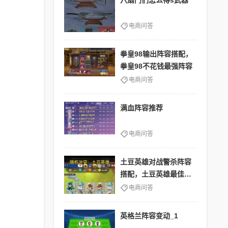
六扇门们怎么得s武器
电商问答
拳皇98输出阵容搭配，
拳皇98不花钱最强阵容
电商问答
满血阵容推荐
电商问答
土豆英雄对战警杀阵容
搭配，土豆英雄最佳阵
容
电商问答
英格兰阵容变动_1