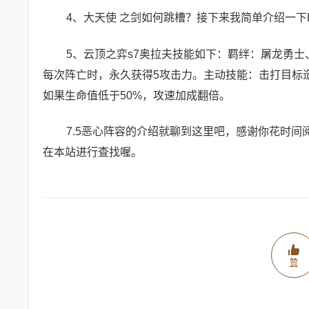
4、大天使 之剑如何跳槽？接下来我简单介绍一下
5、云顶之弈s7奥拉夫技能如下：羁绊：屠龙勇
每次阵亡时，永久获得5攻击力。主动技能：击打目标造成2
如果生命值低于50%，攻速加成翻倍。
7.5恶心阵容的介绍就聊到这里吧，感谢你花时间
在本站进行查找喔。
赞