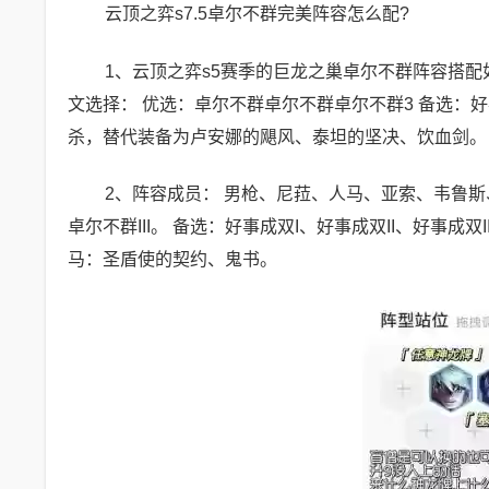
云顶之弈s7.5卓尔不群完美阵容怎么配?
1、云顶之弈s5赛季的巨龙之巢卓尔不群阵容搭配如下
文选择： 优选：卓尔不群卓尔不群卓尔不群3 备选：
杀，替代装备为卢安娜的飓风、泰坦的坚决、饮血剑。
2、阵容成员： 男枪、尼菈、人马、亚索、韦鲁斯、
卓尔不群III。 备选：好事成双I、好事成双II、好事成
马：圣盾使的契约、鬼书。