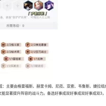
组成：主要由格雷福斯、赫里卡姆、尼菈、亚索、韦鲁斯、婕拉组
文能显著提升阵容的战斗力。备选好事成双好事成双好事成双3