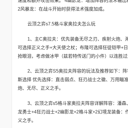
速度和额外攻击效果。 4幽影龙：增加阵容的法术输出
2风暴龙：在战斗开始时获得法术强度加成。
云顶之弈s7.5格斗家奥拉夫怎么玩
1、主C奥拉夫：优先装备无尽之刃、疾射火炮、
可选择正义之手+大天使之杖；布隆可选择狂徒铠甲+日
抢眼泪，考虑做冰甲（兹若特传送门的小件）以连胜过
2、云顶之弈S5奥拉夫阵容的玩法及推荐如下：
斯选择 优先选择：直击弱点、狂刃战士之徽、万用瞄准镜
炮、无尽、正义之手。
3、云顶之弈s5格斗家奥拉夫阵容详解阵容：潘
龙勇士+4狂刃战士+2幽影龙+2格斗家+2幻境龙装备
义之手。