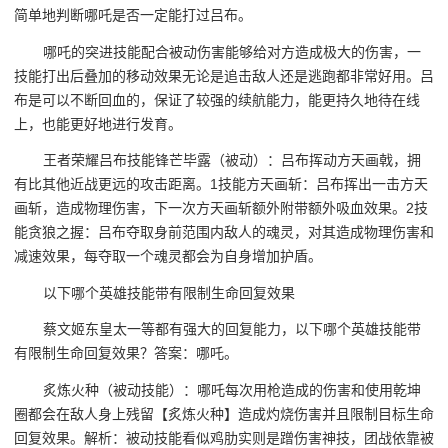
简单地判断哪吒是否一定能打过吕布。
哪吒的突进技能配合被动伤害能够给对方造成极大的伤害，一
技能打出后叠加的移动效果无论是追击敌人还是逃跑都非常好用。吕
布是可以不断回血的，保证了较强的续航能力，能更持久地待在线
上，也能更好地进行发育。
王者荣耀吕布技能锋芒毕露（被动）：吕布挥动方天画戟，拥
有比其他近战更远的攻击距离。1技能方天画斩：吕布挥出一击方天
画斩，造成物理伤害，下一次方天画斩额外附带额外吸血效果。2技
能贪狼之握：吕布夺取身前范围内敌人的魂灵，对其造成物理伤害和
减速效果，每夺取一个魂灵都会为自身增加护盾。
以下哪个英雄技能带有限制生命回复效果
蔡文姬东皇太一等都有强大的回复能力，以下哪个英雄技能带
有限制生命回复效果？答案：哪吒。
炙炼火种（被动技能）：哪吒每次用枪造成的伤害和使用乾坤
圈都会在敌人身上残留【炙炼火种】造成灼烧伤害并且限制目标生命
回复效果。解析：被动技能看似鸡肋实则是蹭伤害神技，团战依靠被