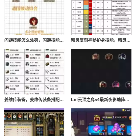
闪避技能怎么处罚，闪避技能怎么处罚队友
精灵复刻神秘护身技能，精灵复刻攻略
姜维传装备，姜维传装备搭配一览表最新
Lol云顶之弈s4最新夜影劫阵容搭配，云顶之奕夜影劫阵容