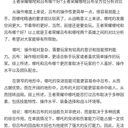
王者荣耀哪咤和吕布哪个好?王者荣耀哪咤吕布全方位分析对比
从操作难度上来说，吕布的操作性更简单一点，很容易就能上
手，而哪咤精通的要求就比较高了，从战略意义上来讲，哪咤的发展
空间更大，节奏带的更好，当然，前提还是要会玩。王者荣耀哪咤和
吕布哪个好？以上就是王者荣耀吕布和哪咤两个英雄之间的对比分析
了，希望对大家能够有所帮助。
哪吒：操作相对复杂，需要玩家有较高的意识和技能预判能
力。吕布：操作相对简单，更适合新手玩家或者喜欢简单操作的玩
家。综上所述，哪吒和吕布哪个更厉害取决于玩家的个人喜好、操作
水平以及团队配合。
在狭窄的地形中，哪吒的突进技能可能更容易命中吕布，从而
占据优势。而在开阔的地形中，吕布的大招可能更容易命中敌人，从
而扭转战局。综上所述，王者荣耀中哪吒能否打过吕布取决于多种因
素，包括技能特性、操作水平、装备选择和战斗环境等。
结论：哪吒和吕布的对战胜负并非绝对，而是取决于多种因素
的综合作用。在单挑情况下，哪吒的突进和伤害能力可能占据一定优
势，但吕布的回血和大招也为他提供了强大的反打能力。因此，无法