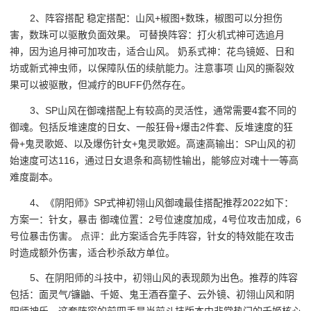
2、阵容搭配 稳定搭配：山风+椒图+数珠，椒图可以分担伤
害，数珠可以驱散负面效果。 可替换阵容：打火机式神可选追月
神，因为追月神可加攻击，适合山风。 奶系式神：花鸟镜姬、日和
坊或新式神虫师，以保障队伍的续航能力。注意事项 山风的撕裂效
果可以被驱散，但减疗的BUFF仍然存在。
3、SP山风在御魂搭配上有较高的灵活性，通常需要4套不同的
御魂。包括反堆速度的日女、一般狂骨+爆击2件套、反堆速度的狂
骨+鬼灵歌姬、以及爆伤针女+鬼灵歌姬。高速高输出：SP山风的初
始速度可达116，通过日女退条和高韧性输出，能够应对魂十一等高
难度副本。
4、《阴阳师》SP式神初翎山风御魂最佳搭配推荐2022如下：
方案一：针女，暴击 御魂位置：2号位速度加成，4号位攻击加成，6
号位暴击伤害。 点评：此方案适合先手阵容，针女的特效能在攻击
时造成额外伤害，适合秒杀敌方单位。
5、在阴阳师的斗技中，初翎山风的表现颇为出色。推荐的阵容
包括：面灵气/镰鼬、千姬、鬼王酒吞童子、云外镜、初翎山风和阴