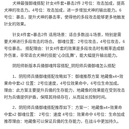
犬神最强御魂搭配 针女4件套+暴击2件 2号位：攻击加成，提高
犬神的攻击力。4号位：攻击加成，进一步增加犬神的输出能力。6
号位：暴击，提升犬神的暴击率，使得他的多段攻击能够更多地触发
针女的效果。
针女4件套+暴击2件 适用场景：适合多数战斗场景，特别是需
要犬神进行多段攻击的场合。 御魂位置：2号位攻击，4号位攻击，6
号位暴击。 搭配理由：针女4件套的效果是多段攻击时有概率造成额
外伤害，非常适合犬神的技能“心剑乱舞”，能大幅提升输出能力。
阴阳师新版本兵俑御魂阵容搭配_阴阳师兵俑御魂怎么搭配
1、阴阳师兵俑御魂搭配攻略如下：御魂推荐方案 地藏像x4+效
果命中套x2 位置：2号位速度，4号位效果命中，6号位生命加成。
理由：此方案主要提升兵俑的生存能力，地藏像的效果能在受到攻击
时为兵俑提供护盾，保障其持续存在，从而延长控制时间。
2、阴阳师兵俑御魂搭配推荐如下：方案一：地藏像x4+效果命
中套x2 御魂位置： 2号位：速度 4号位：效果命中 6号位：生命加成
推荐理由：地藏像可以保证兵俑的生存能力，在战斗中更加持久。