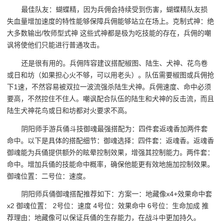
最佳队友：蝴蝶精，因为兵佣会持续受到伤害，蝴蝶精队友损
失血量增加速度的特性能够保障兵佣能够站立在场上。克制式神：绝
大多数输出/牧师型式神 这些式神都是极为吃技能的存在，兵佣的嘲
讽将使他们只能进行普通攻击。
还是很有用的。兵佣阵容建议搭配椒图、陆生、犬神、花鸟卷
或日和坊（如果担心火不够，可以用老头）。队伍需要椒图或兵佣抢
下1速，不然容易被双拉一波流强杀陆生犬神。兵佣速度、命中必须
要高，不然控住不住人。嘲讽配合队伍的陆生和犬神的反击流，而且
陆生犬神花鸟或日和坊都对火要求不高。
阴阳师手游兵俑斗技御魂最强搭配为：四件套返魂香加两件套
命中。以下是具体的搭配细节：御魂选择：四件套：返魂香。返魂香
御魂能为兵俑提供额外的眩晕控制效果，增强其控制能力。两件套：
命中。增加兵俑的技能命中概率，确保他能更有效地施加控制效果。
御魂位置：二号位：速度。
阴阳师兵俑御魂搭配推荐如下：方案一：地藏像x4+效果命中套
x2 御魂位置： 2号位：速度 4号位：效果命中 6号位：生命加成 推
荐理由：地藏像可以保证兵俑的生存能力，在战斗中更加持久。