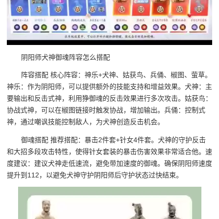
阴阳师犬神御魂阵容怎么搭配
阵容搭配 核心阵容：神乐+犬神、姑获鸟、兵俑、椒图、萤草。
神乐：作为阴阳师，可以提供额外的技能支持和增益效果。犬神：主
要输出和反击式神，利用狰御魂的反击效果进行多次攻击。姑获鸟：
协战式神，可以在椒图链接时触发协战，增加输出。兵俑：控制式
神，通过嘲讽技能控制敌人，为犬神创造反击机会。
御魂搭配 推荐搭配：暴击2件套+针女4件套。犬神的守护反击
和大招多段攻击特性，使得针女套装的暴击伤害效果非常适合他。速
度建议：建议犬神走低速流，避免带加速度的御魂。确保阴阳师速度
提升到112，以避免犬神守护阴阳师后守护状态过快结束。