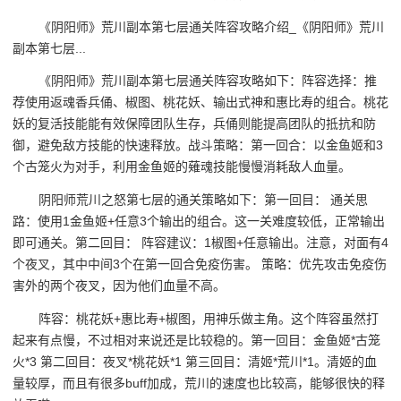
《阴阳师》荒川副本第七层通关阵容攻略介绍_《阴阳师》荒川
副本第七层...
《阴阳师》荒川副本第七层通关阵容攻略如下：阵容选择：推
荐使用返魂香兵俑、椒图、桃花妖、输出式神和惠比寿的组合。桃花
妖的复活技能能有效保障团队生存，兵俑则能提高团队的抵抗和防
御，避免敌方技能的快速释放。战斗策略：第一回合：以金鱼姬和3
个古笼火为对手，利用金鱼姬的薙魂技能慢慢消耗敌人血量。
阴阳师荒川之怒第七层的通关策略如下：第一回目： 通关思
路：使用1金鱼姬+任意3个输出的组合。这一关难度较低，正常输出
即可通关。第二回目： 阵容建议：1椒图+任意输出。注意，对面有4
个夜叉，其中中间3个在第一回合免疫伤害。 策略：优先攻击免疫伤
害外的两个夜叉，因为他们血量不高。
阵容：桃花妖+惠比寿+椒图，用神乐做主角。这个阵容虽然打
起来有点慢，不过相对来说还是比较稳的。第一回目：金鱼姬*古笼
火*3 第二回目：夜叉*桃花妖*1 第三回目：清姬*荒川*1。清姬的血
量较厚，而且有很多buff加成，荒川的速度也比较高，能够很快的释