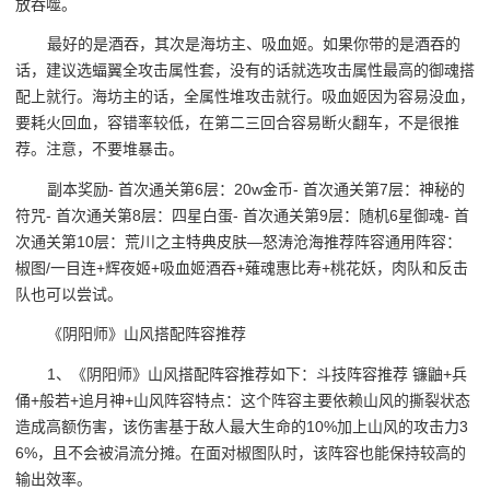
放吞噬。
最好的是酒吞，其次是海坊主、吸血姬。如果你带的是酒吞的
话，建议选蝠翼全攻击属性套，没有的话就选攻击属性最高的御魂搭
配上就行。海坊主的话，全属性堆攻击就行。吸血姬因为容易没血，
要耗火回血，容错率较低，在第二三回合容易断火翻车，不是很推
荐。注意，不要堆暴击。
副本奖励- 首次通关第6层：20w金币- 首次通关第7层：神秘的
符咒- 首次通关第8层：四星白蛋- 首次通关第9层：随机6星御魂- 首
次通关第10层：荒川之主特典皮肤—怒涛沧海推荐阵容通用阵容：
椒图/一目连+辉夜姬+吸血姬酒吞+薙魂惠比寿+桃花妖，肉队和反击
队也可以尝试。
《阴阳师》山风搭配阵容推荐
1、《阴阳师》山风搭配阵容推荐如下：斗技阵容推荐 镰鼬+兵
俑+般若+追月神+山风阵容特点：这个阵容主要依赖山风的撕裂状态
造成高额伤害，该伤害基于敌人最大生命的10%加上山风的攻击力3
6%，且不会被涓流分摊。在面对椒图队时，该阵容也能保持较高的
输出效率。