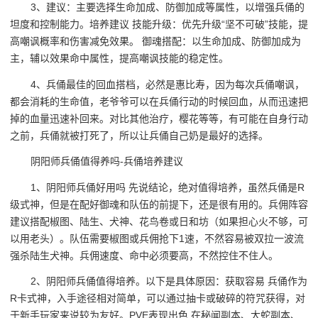
3、建议：主要选择生命加成、防御加成等属性，以增强兵俑的
坦度和控制能力。培养建议 技能升级：优先升级“坚不可破”技能，提
高嘲讽概率和伤害减免效果。 御魂搭配：以生命加成、防御加成为
主，辅以效果命中属性，提高嘲讽技能的稳定性。
4、兵俑最佳的回血搭档，必然是惠比寿，因为每次兵俑嘲讽，
都会消耗的生命值，老爷爷可以在兵俑行动的时候回血，从而迅速把
掉的血量迅速补回来。对比其他治疗，樱花等等，有可能在自身行动
之前，兵俑就被打死了，所以让兵俑自己奶是最好的选择。
阴阳师兵俑值得养吗-兵俑培养建议
1、阴阳师兵俑好用吗 先说结论，绝对值得培养，虽然兵俑是R
级式神，但是在配好御魂和队伍的前提下，还是很有用的。兵佣阵容
建议搭配椒图、陆生、犬神、花鸟卷或日和坊（如果担心火不够，可
以用老头）。队伍需要椒图或兵佣抢下1速，不然容易被双拉一波流
强杀陆生犬神。兵佣速度、命中必须要高，不然控住不住人。
2、阴阳师兵俑值得培养。以下是具体原因：获取容易 兵俑作为
R卡式神，入手途径相对简单，可以通过抽卡或破碎的符咒获得，对
于新手玩家来说较为友好。PVE表现出色 在秘闻副本、大蛇副本、