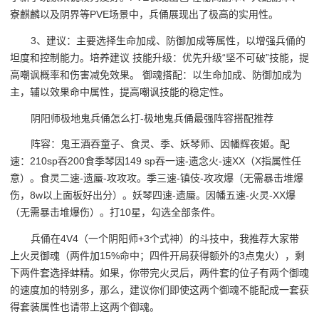
寮麒麟以及阴界等PVE场景中，兵俑展现出了极高的实用性。
3、建议：主要选择生命加成、防御加成等属性，以增强兵俑的
坦度和控制能力。培养建议 技能升级：优先升级“坚不可破”技能，提
高嘲讽概率和伤害减免效果。 御魂搭配：以生命加成、防御加成为
主，辅以效果命中属性，提高嘲讽技能的稳定性。
阴阳师极地鬼兵俑怎么打-极地鬼兵俑最强阵容搭配推荐
阵容：鬼王酒吞童子、食灵、季、妖琴师、因幡辉夜姬。配
速：210sp吞200食季琴因149 sp吞一速-遗念火-速XX（X指属性任
意）。食灵二速-遗蜃-攻攻攻。季三速-镇伎-攻攻爆（无需暴击堆爆
伤，8w以上面板好出分）。妖琴四速-遗蜃。因幡五速-火灵-XX爆
（无需暴击堆爆伤）。打10星，勾选全部条件。
兵俑在4V4（一个阴阳师+3个式神）的斗技中，我推荐大家带
上火灵御魂（两件加15%命中；四件开局获得额外的3点鬼火），剩
下两件套选择蚌精。如果，你带完火灵后，两件套的位子有两个御魂
的速度加的特别多，那么，建议你们即使这两个御魂不能配成一套获
得套装属性也请带上这两个御魂。