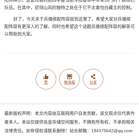
阳师神乐。这套阵容的前四手是当前斗技版本中非常热门的千姬核心
队伍。在其中，初翎山风的独特之处在于它不太害怕白藏主的控制。
好了，今天关于兵俑搭配阵容就到这里了。希望大家对兵俑搭
配阵容有更深入的了解，同时也希望这个话题兵俑搭配阵容的解答可
以帮助到大家。
赞
微海报
分享
最新版权声明：本文内容由互联网用户自发贡献，该文观点仅代表作
者本人。本站仅提供信息存储空间服务，不拥有所有权，不承担相关
法律责任。如有侵权请联系删除！站长邮箱：194375642@qq.com