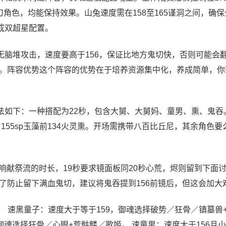
角色，均能保持效果。山兔速度需在158至165谨洞之间，确
形成双超星配置。
无脑堆攻击，速度要高于156，保证比地方鬼切快，否则可能会
。阵容优势这个阵容的优势在于培养资源集中化，养成简单，你
法如下：一种搭配为22秒，包含大舅、大舅妈、童男、熏、鬼吞
155sp玉藻前134火灵熏。开场需携带八百比丘尼，其余角色要
影响献祭流的时长，19秒要求镜面板同20秒心荒，烬则留到下面
了防止留下满血鬼切，建议将鬼吞提到156前镜后，但这会加大
： 速黑童子：速度大于等于159，御魂选择破势／狂骨／镇墓兽
御魂选择狂骨／心眼+荒骷髅／歌姬。 速童男：速度大于156且小