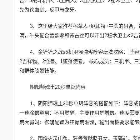
合：3战斗机甲、3至高天、3混沌战士、2秘术卫士、2
先为饮血剑、反甲与龙牙。
3、这里给大家推荐稻草人+厄加特+牛头的组合
满，牛头配合蕾欧娜和薇古丝可以开出2秘术卫士&2
4、金铲铲之战s5机甲混沌烬阵容玩法攻略： 阵容
2吉祥物、2怪兽、1堕落使者。 核心成员：三机甲、
和群体眩晕技能。
阴阳师魂土20秒单烬阵容
1、阴阳师魂土20秒单烬阵容的搭配如下：阵容成
一速涂佛童男：不用觉醒，主要作用是增伤。速度需要
荒大舅妈：御魂配置为狂骨荒骷髅，输出面板要求能够秒
2、围绕火灵山兔、狂骨荒骷髅丑女、玉藻前、茨