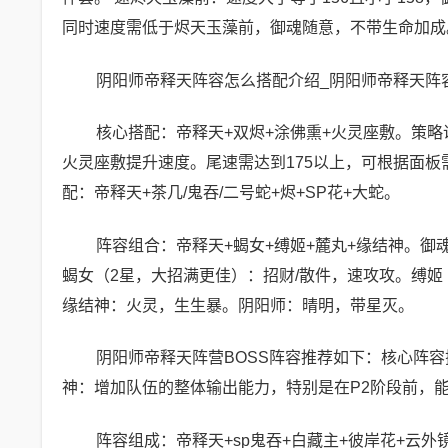
同时速度需低于烬天玉藻前，御魂随意，不带生命加成
阴阳师帝释天阵容怎么搭配介绍_阴阳师帝释天阵
核心搭配：帝释天+双烬+涂佛熏+火灵座敷。策略
火灵座敷提升速度。尾速需达到175以上，可根据面板
配：帝释天+茶几/鬼吞/二号蛇+烬+SP花+大蛇。
阵容组合：帝释天+蝎女+缚姬+麓丸+缘结神。御
蝎女（2星，大招满更佳）：招财/散件，速攻攻。缚姬
缘结神：火灵，生生暴。阴阳师：晴明，带星灭。
阴阳师帝释天阵营BOSS阵容推荐如下：核心阵
神：增加队伍的整体输出能力，特别是在P2阶段前，
阵容组成：帝释天+sp鬼吞+白藏主+彼岸花+云