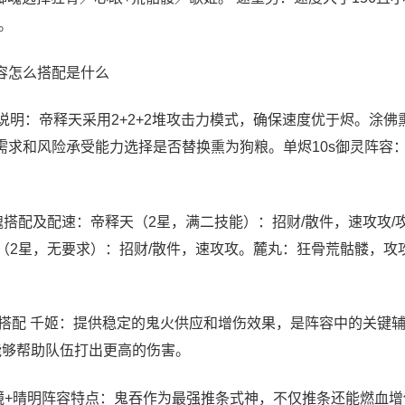
。
容怎么搭配是什么
说明：帝释天采用2+2+2堆攻击力模式，确保速度优于烬。涂佛
需求和风险承受能力选择是否替换熏为狗粮。单烬10s御灵阵容
魂搭配及配速：帝释天（2星，满二技能）：招财/散件，速攻攻/
（2星，无要求）：招财/散件，速攻攻。麓丸：狂骨荒骷髅，攻
容搭配 千姬：提供稳定的鬼火供应和增伤效果，是阵容中的关键
能够帮助队伍打出更高的伤害。
外镜+晴明阵容特点：鬼吞作为最强推条式神，不仅推条还能燃血