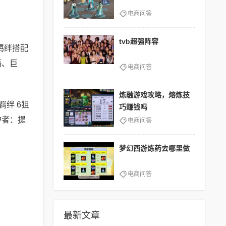
电商问答
tvb超强阵容
羁绊搭配
语、巨
电商问答
炼融游戏攻略，熔炼技
绊 6狙
巧赚钱吗
护者：提
电商问答
梦幻西游炼药去哪里做
电商问答
最新文章