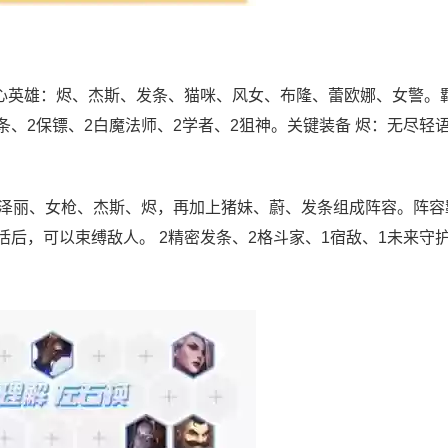
核心英雄：烬、杰斯、发条、猫咪、风女、布隆、蕾欧娜、女警。
条、2保镖、2白魔法师、2学者、2狙神。关键装备 烬：无尽轻
泽丽、女枪、杰斯、烬，再加上猪妹、蔚、发条组成阵容。阵容羁
活后，可以束缚敌人。 2精密发条、2格斗家、1宿敌、1未来守