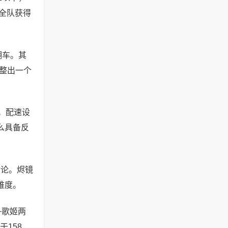
保全队获得
翻车。其
整出一个
。配速设
么具备反
讨论。烬镜
难度。
+歌姬两
于158，