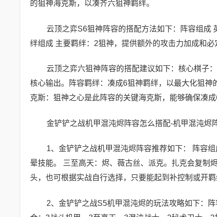
的狙神海克斯，以凑齐六狙神羁绊。
云顶之弈S6狙神阵容的搭配方法如下：阵容组成
绊组成 主要羁绊：2狙神，提供额外的攻击力加成和必
云顶之弈六狙神阵容的搭配建议如下：核心棋子：
核心输出。阵容羁绊：凑成6狙神羁绊，以最大化狙神
克斯：狙神之心是此阵容的关键海克斯，能够确保凑成
金铲铲之战机甲混沌烬阵容怎么搭配-机甲混沌烬
1、金铲铲之战机甲混沌烬阵容推荐如下： 阵容
晕技能。 三至高天：烬、薇古丝、派克。扎克会复制烬
头，也可根据实战自行选择，只要能起到补控制或开羁
2、金铲铲之战S5机甲混沌烬的玩法攻略如下：阵