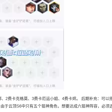
娜、2费卡克格莫、3费卡厄运小姐、4费卡烬。 后期补充：可以
：由于云顶S6中只有五个狙神角色，想要达成六狙神阵容，必须