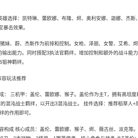
 英雄选择：凯特琳、蕾欧娜、布隆、烬、奥利安娜、迦娜、杰斯
定暴击效果。
猪妹、蔚、杰斯作为前排和控制。女枪、泽丽、女警、艾希、烬
的输出能力。同时搭配3执法官羁绊，增加控制和额外的战斗能
6狙神羁绊。
阵容玩法推荐
组成： 三机甲：盖伦、蕾欧娜、猴子。盖伦作为主T，拥有高坦度
的混沌战士羁绊，以开出3混沌战士。 挂件选择：推荐稻草人+
绊的作用即可。
容构成 核心成员：盖伦、蕾欧娜、猴子、烬、薇古丝、派克等。