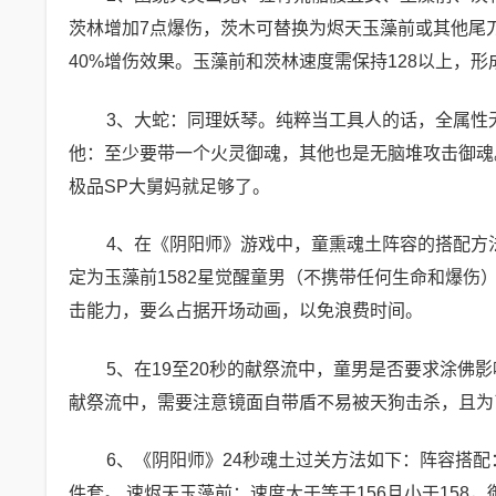
茨林增加7点爆伤，茨木可替换为烬天玉藻前或其他尾刀
40%增伤效果。玉藻前和茨林速度需保持128以上，
3、大蛇：同理妖琴。纯粹当工具人的话，全属性
他：至少要带一个火灵御魂，其他也是无脑堆攻击御魂
极品SP大舅妈就足够了。
4、在《阴阳师》游戏中，童熏魂土阵容的搭配方
定为玉藻前1582星觉醒童男（不携带任何生命和爆伤）
击能力，要么占据开场动画，以免浪费时间。
5、在19至20秒的献祭流中，童男是否要求涂佛
献祭流中，需要注意镜面自带盾不易被天狗击杀，且为
6、《阴阳师》24秒魂土过关方法如下：阵容搭配
件套。 速烬天玉藻前：速度大于等于156且小于158，