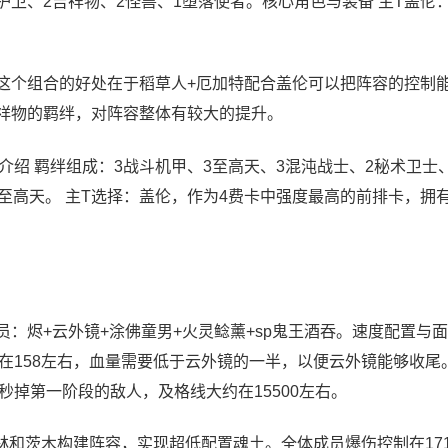
护卫、2吉祥物、2怪兽、1堕落使者。核心角色与装备 主T盖伦
，这个组合的好处在于稻草人+厄加特配合盖伦可以把阵容的控制
吉祥物的羁绊，对阵容整体有较大的提升。
介绍 羁绊组成：3战斗机甲、3至高天、3混沌战士、2秘术卫士
三至高天。 主T选择：盖伦，作为4费卡中强度最高的前排卡，拥
员：烬+云外镜+涂佛童男+火灵鲶薰+sp鬼王酒吞。速度配置与
在158左右，血量需要低于云外镜的一半，以便云外镜能够收尾
掉第一阶段的敌人，及格线大约在15500左右。
林和茨木构建阵容，实现超低配置魂土。全体成员爆伤控制在17