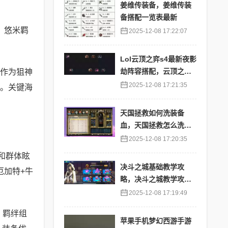
姜维传装备，姜维传装
备搭配一览表最新
、悠米羁
2025-12-08 17:22:07
Lol云顶之弈s4最新夜影
劫阵容搭配，云顶之奕
作为狙神
夜影劫阵容
2025-12-08 17:21:35
力。关键海
天国拯救如何洗装备
血，天国拯救怎么洗衣
服
2025-12-08 17:20:35
和群体眩
决斗之城基础教学攻
厄加特+牛
略，决斗之城教学攻略2
111
2025-12-08 17:19:49
 羁绊组
苹果手机梦幻西游手游