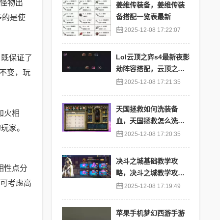
待怪物出
姜维传装备，姜维传装
备搭配一览表最新
多的是使
2025-12-08 17:22:07
Lol云顶之弈s4最新夜影
，既保证了
劫阵容搭配，云顶之奕
不变，玩
夜影劫阵容
2025-12-08 17:21:35
天国拯救如何洗装备
加火相
血，天国拯救怎么洗衣
的玩家。
服
2025-12-08 17:20:35
决斗之城基础教学攻
相性点分
略，决斗之城教学攻略2
后可考虑高
111
2025-12-08 17:19:49
苹果手机梦幻西游手游