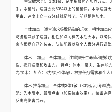
主流敏木 ①、3体1敏，是木系最强的加点方法
手。杀星时，速度会比60%以上的星星快。木系速度
用毒，速度上穿一双好鞋就足够了。前期相性加木。
全体加点：适合追求极致防御的玩家，相性加点应
防御也兼顾了速度，相性加点同样先木后火水，以确保
家应根据自己的装备、队伍配置以及个人喜好进行调整
体木： 加点：全体加点，注重提升生命值和防御
性，提升速度和攻击力。 特点：体木非常肉，生存能
力/灵木： 加点：3力/灵+1体/敏，根据任务需求和个
体木 推荐加点：全体或3体1敏（80级后可考虑
配：先木后水，最后点金（加强抗金效果）。装备选择
反击高伤害武器。