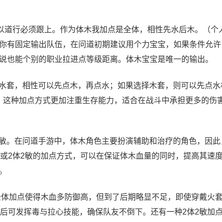
以道行必须跟上。作为体木我加点是全体，相性先水后木。（个
你有固定输出队伍，在问道初期建议用个力宝宝，如果条件允许
说也能个别的职业拉进点等级距离。体木宝宝是唯一的输出。
择水套，相性可以先点木，再点水；如果选择木套，则可以先点水
捷。这种加点方式更加注重生存能力，适合在战斗中承担更多的伤害
体2敏。在问道手游中，体木角色主要扮演辅助和治疗的角色，因此
敏或2体2敏的加点方式，可以在保证体木血量的同时，提高其速
。
全体加点使得木血多防御高，但到了后期略显不足，即使穿戴火
高后可发挥毒与拉心技能，确保队友不倒下。还有一种2体2敏加