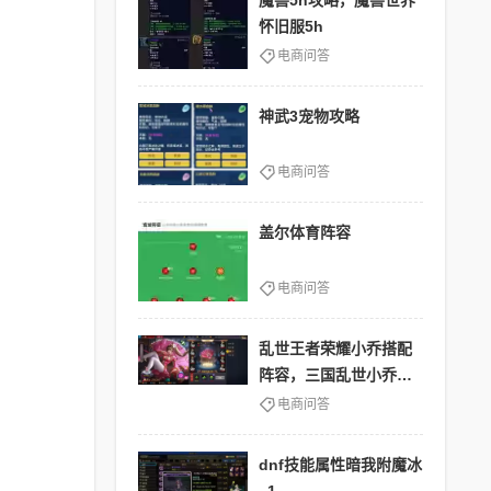
魔兽5h攻略，魔兽世界
怀旧服5h
电商问答
神武3宠物攻略
电商问答
盖尔体育阵容
电商问答
乱世王者荣耀小乔搭配
阵容，三国乱世小乔副
将
电商问答
dnf技能属性暗我附魔冰