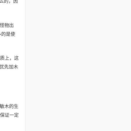
么的，因
待怪物出
多的是使
质上，这
优先加木
升敏木的生
在保证一定