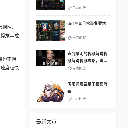
_1
电商问答
dnf卢克日常装备要求
木相性，
支撑施毒成
电商问答
直到黎明的视频解说视
果也不明
频解说视频攻略，直到
黎明吧
，速度极快
电商问答
阴阳师酒吞童子搭配阵
容
电商问答
最新文章