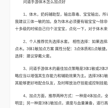
问道手游体木怎么加点好
1、体木，奶妈辅助型，输出靠毒、宝宝输出，所
我建议三体一敏的加。身为体木必须要有输宝宝～除非
十多级的时候自己归个法宝宝，点化一下，对于体木来
2、个人推荐优先选择水套。 相性选择：如果选
点木。3体1敏加点方案 属性分配：3点体质和1点敏
选择：建议穿戴火套。
3、问道手游体木的最佳加点策略是3体1敏或2
略应当以增强其生存能力和辅助效果为主。选择3体1
其能够更好地配合队友，及时释放治疗技能或控制技能
4、加点方面，推荐两种方式：一种是4体加点，
明显；另一种是3体1敏加点，速度与血量兼备，道行