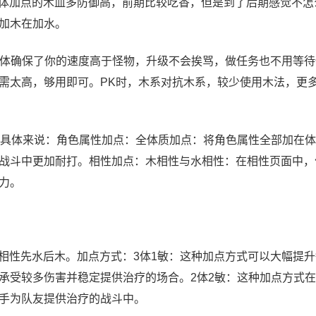
全体加点的木血多防御高，前期比较吃香，但是到了后期感觉不怎
加木在加水。
。3体确保了你的速度高于怪物，升级不会挨骂，做任务也不用等
无需太高，够用即可。PK时，木系对抗木系，较少使用木法，更
具体来说：角色属性加点：全体质加点：将角色属性全部加在体
战斗中更加耐打。相性加点：木相性与水相性：在相性页面中，
力。
，相性先水后木。加点方式：3体1敏：这种加点方式可以大幅提
承受较多伤害并稳定提供治疗的场合。2体2敏：这种加点方式
手为队友提供治疗的战斗中。