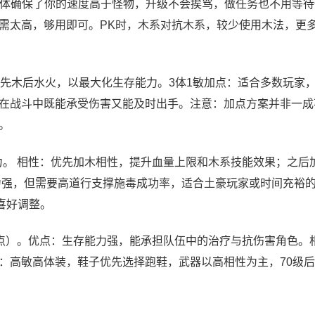
。3体确保了你的速度高于怪物，升级不会挨骂，做任务也不用等
无需太高，够用即可。PK时，木系对抗木系，较少使用木法，更
先木后水火，以最大化生存能力。3体1敏加点：适合多数玩家
在战斗中既能承受伤害又能及时出手。注意：加点方案并非一成
。
力。 相性：优先加木相性，提升血量上限和木系技能效果；之后
力强，但需要高道行支撑施毒成功率，适合土豪玩家或时间充裕
人喜好调整。
洗点）。优点：生存能力强，能承担队伍中的治疗与抗伤害角色。
：高敏高体装，鞋子优先选择跑鞋，武器以高相性为主，70级