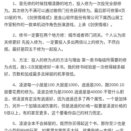
1、首先修的时候找嗰清静的地方，投入修为一次投完全部修
为。其次修为不满可以通过做师门任务获得修为。最后即可修第4页
10层的书，《剑侠情缘贰》是金山软件股份有限公司下属西山居工
作室制作的一款单机动作角色扮演游戏，上承《剑侠情缘》。
2、修书一定要在两个地方修：城市或者师门闭关。个人认为闭
关修更好 先投入修为，一定要投入多出两倍以上的修为，不然白
搭。最好是四五千修为一起投入。
3、方法：投入的修为点的方法与理由 第一类书每级所需要的修
为点低，故1-2次就能修好一本书。我的修书经验是一次修得越多越
好，页数和加成最多且掉层的机率很低。
4、凌波每一小层是100.大层是1000，逍遥是200，跟2000.10
层要花费的修为。凌波总修为是20000.逍遥是是40000.不管什么职
业，修凌波肯定没有逍遥好，因为逍遥还多了两个属性，一个是加体
力，另外一个加镇派减伤害的，但是逍遥的价格一般要是凌波价格的
5倍以上，有的甚至更多，这个要看你自己的材力而定。
5、凌波全本不会掉层的，既然你买得起这个书，那你至少也是
个小型的RMB玩家，如果潜龙属性不太好，就重新修一本吧！一定