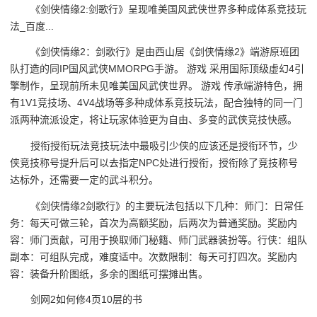
《剑侠情缘2:剑歌行》呈现唯美国风武侠世界多种成体系竞技玩
法_百度...
《剑侠情缘2：剑歌行》是由西山居《剑侠情缘2》端游原班团
队打造的同IP国风武侠MMORPG手游。 游戏 采用国际顶级虚幻4引
擎制作，呈现前所未见唯美国风武侠世界。 游戏 传承端游特色，拥
有1V1竞技场、4V4战场等多种成体系竞技玩法，配合独特的同一门
派两种流派设定，将让玩家体验更为自由、多变的武侠竞技快感。
授衔授衔玩法竞技玩法中最吸引少侠的应该还是授衔环节，少
侠竞技称号提升后可以去指定NPC处进行授衔，授衔除了竞技称号
达标外，还需要一定的武斗积分。
《剑侠情缘2剑歌行》的主要玩法包括以下几种：师门：日常任
务：每天可做三轮，首次为高额奖励，后两次为普通奖励。奖励内
容：师门贡献，可用于换取师门秘籍、师门武器装扮等。行侠：组队
副本：可组队完成，难度适中。次数限制：每天可打四次。奖励内
容：装备升阶图纸，多余的图纸可摆摊出售。
剑网2如何修4页10层的书