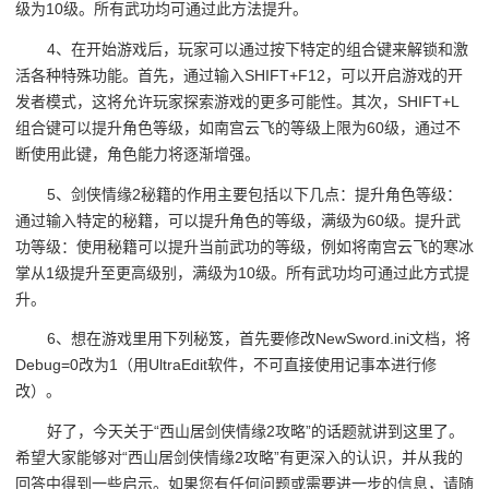
级为10级。所有武功均可通过此方法提升。
4、在开始游戏后，玩家可以通过按下特定的组合键来解锁和激
活各种特殊功能。首先，通过输入SHIFT+F12，可以开启游戏的开
发者模式，这将允许玩家探索游戏的更多可能性。其次，SHIFT+L
组合键可以提升角色等级，如南宫云飞的等级上限为60级，通过不
断使用此键，角色能力将逐渐增强。
5、剑侠情缘2秘籍的作用主要包括以下几点：提升角色等级：
通过输入特定的秘籍，可以提升角色的等级，满级为60级。提升武
功等级：使用秘籍可以提升当前武功的等级，例如将南宫云飞的寒冰
掌从1级提升至更高级别，满级为10级。所有武功均可通过此方式提
升。
6、想在游戏里用下列秘笈，首先要修改NewSword.ini文档，将
Debug=0改为1（用UltraEdit软件，不可直接使用记事本进行修
改）。
好了，今天关于“西山居剑侠情缘2攻略”的话题就讲到这里了。
希望大家能够对“西山居剑侠情缘2攻略”有更深入的认识，并从我的
回答中得到一些启示。如果您有任何问题或需要进一步的信息，请随