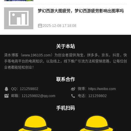
梦幻西游大图疲劳，梦幻西游疲劳影响出图率吗
2025-12-08 17:18:08
关于本站
清水博客（www.196105.com）为创业者提供淘宝，拼多多，京东，抖音，快
手等电商平台的电商知识，以及线上，线下推广引流方法和营销思路，让每位创
业者都能轻松创业！
联系合作
QQ：121259802
微博：https://weibo.com
邮箱：121259802@qq.com
电话：121259802
手机扫码