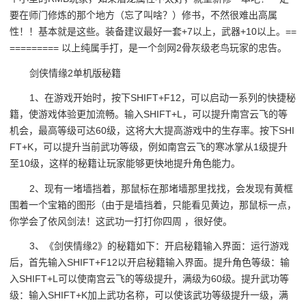
要在师门修炼的那个地方（忘了叫啥？）修书，不然很难出高属
性！！基本就是这些。装备建议最好一套+7以上，武器+10以上。==
========= 以上纯属手打，是一个剑网2骨灰级老鸟玩家的忠告。
剑侠情缘2单机版秘籍
1、在游戏开始时，按下SHIFT+F12，可以启动一系列的快捷秘
籍，使游戏体验更加流畅。输入SHIFT+L，可以提升南宫云飞的等
机会，最高等级可达60级，这将大大提高游戏中的生存率。按下SHI
FT+K，可以提升当前武功等级，例如南宫云飞的寒冰掌从1级提升
至10级，这样的秘籍让玩家能够更快地提升角色能力。
2、现有一堵墙挡着，那鼠标在那堵墙那里找找，会发现有黄框
围着一个宝箱的图形（由于是墙挡着，只能看见黄边，那鼠标一点，
你学会了依风剑法！这武功一打打你四周 ，很好使。
3、《剑侠情缘2》的秘籍如下：开启秘籍输入界面：运行游戏
后，首先输入SHIFT+F12以开启秘籍输入界面。提升角色等级：输
入SHIFT+L可以使南宫云飞的等级提升，满级为60级。提升武功等
级：输入SHIFT+K加上武功名称，可以使该武功等级提升一级，满