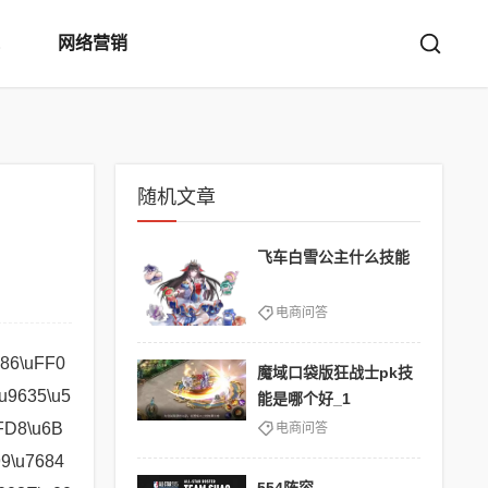
网络营销
随机文章
飞车白雪公主什么技能
电商问答
9\u5BB6\u3002\u65B9\u6848\u56DB\uFF1A\u77E5\u66F4\u9E1F\u002B\u514B\u62C9\u62C9\u002B\u7802\u91D1\u002B\u6258\u5E15\uFF0C\u6CE8\u91CD\u8F93\u51FA\u4E0E\u63A7\u5236\u3002\u003C\u002F\u0070\u003E\u003C\u0070\u003E\u4F4E\u91D1\u6570\u4F4E\u7EC3\u5EA6\u9635\u5BB9\u63A8\u8350\u0020\u4E0A\u534A\u9635\u5BB9\uFF1A\u5927\u9ED1\u5854\u3001\u5C0F\u9ED1\u5854\u3001\u7F07\u5B9D\uFF08\u751F\u5B58\u4F4D\uFF09\u3002\u8FD9\u4E2A\u9635\u5BB9\u5BF9\u7EC3\u5EA6\u8981\u6C42\u8F83\u9AD8\uFF0C\u6216\u8005\u9700\u8981\u624B\u52A8\u914D\u8F74\uFF0C\u4EE5\u786E\u4FDD\u987A\u5229\u901A\u5173\u3002\u4E0B\u534A\u9635\u5BB9\uFF1A\u4E71\u7834\u5FD8\u5F52\u4EBA\u3001\u7075\u7802\uFF08\u7802\u91D1\uFF09\u540C\u8C10\u
魔域口袋版狂战士pk技
能是哪个好_1
电商问答