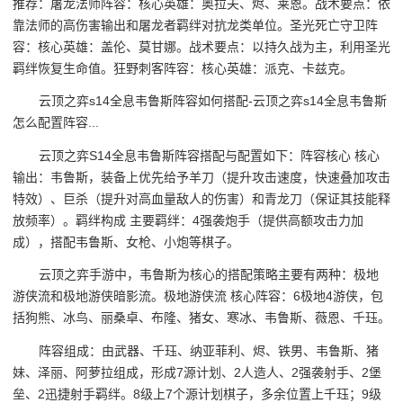
推荐：屠龙法师阵容：核心英雄：奥拉夫、烬、莱恩。战术要点：依
靠法师的高伤害输出和屠龙者羁绊对抗龙类单位。圣光死亡守卫阵
容：核心英雄：盖伦、莫甘娜。战术要点：以持久战为主，利用圣光
羁绊恢复生命值。狂野刺客阵容：核心英雄：派克、卡兹克。
云顶之弈s14全息韦鲁斯阵容如何搭配-云顶之弈s14全息韦鲁斯
怎么配置阵容...
云顶之弈S14全息韦鲁斯阵容搭配与配置如下：阵容核心 核心
输出：韦鲁斯，装备上优先给予羊刀（提升攻击速度，快速叠加攻击
特效）、巨杀（提升对高血量敌人的伤害）和青龙刀（保证其技能释
放频率）。羁绊构成 主要羁绊：4强袭炮手（提供高额攻击力加
成），搭配韦鲁斯、女枪、小炮等棋子。
云顶之弈手游中，韦鲁斯为核心的搭配策略主要有两种：极地
游侠流和极地游侠暗影流。极地游侠流 核心阵容：6极地4游侠，包
括狗熊、冰鸟、丽桑卓、布隆、猪女、寒冰、韦鲁斯、薇恩、千珏。
阵容组成：由武器、千珏、纳亚菲利、烬、铁男、韦鲁斯、猪
妹、泽丽、阿萝拉组成，形成7源计划、2人造人、2强袭射手、2堡
垒、2迅捷射手羁绊。8级上7个源计划棋子，多余位置上千珏；9级