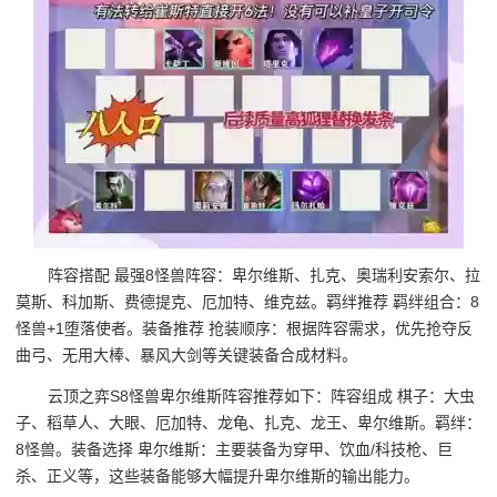
阵容搭配 最强8怪兽阵容：卑尔维斯、扎克、奥瑞利安索尔、拉
莫斯、科加斯、费德提克、厄加特、维克兹。羁绊推荐 羁绊组合：8
怪兽+1堕落使者。装备推荐 抢装顺序：根据阵容需求，优先抢夺反
曲弓、无用大棒、暴风大剑等关键装备合成材料。
云顶之弈S8怪兽卑尔维斯阵容推荐如下：阵容组成 棋子：大虫
子、稻草人、大眼、厄加特、龙龟、扎克、龙王、卑尔维斯。羁绊：
8怪兽。装备选择 卑尔维斯：主要装备为穿甲、饮血/科技枪、巨
杀、正义等，这些装备能够大幅提升卑尔维斯的输出能力。