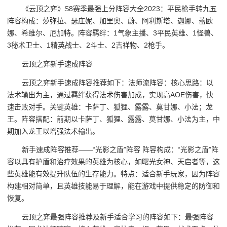
《云顶之弈》S8赛季最强上分阵容大全2023：平民枪手转九五
阵容构成：莎弥拉、瑟庄妮、加里奥、蔚、阿利斯塔、迦娜、蕾欧
娜、希维尔、厄加特。阵容羁绊：1气象主播、3平民英雄、1怪兽、
3秘术卫士、1精英战士、2斗士、2吉祥物、2枪手。
云顶之弈新手速成阵容
云顶之弈新手速成阵容推荐如下：法师流阵容：核心思路：以
法术输出为主，通过羁绊获得法术伤害加成，实现高AOE伤害，快
速击败对手。关键英雄：卡萨丁、狐狸、露露、莫甘娜、小法；龙
王。阵容搭配：前期以卡萨丁、狐狸、露露、莫甘娜、小法为主，中
期加入龙王以增强法术输出。
新手速成阵容推荐——“光影之盾”阵容 阵容构成：“光影之盾”阵
容以具有护盾和治疗效果的英雄为核心，如曙光女神、天启者等，这
些英雄能有效提升队伍的生存能力。特点：适合新手玩家，因为阵容
构建相对简单，且英雄技能易于理解，能在游戏中提供稳定的防御和
恢复。
云顶之弈最强阵容推荐及新手适合学习的阵容如下：最强阵容