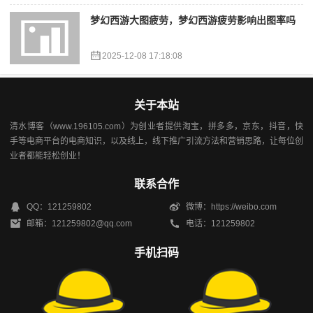
梦幻西游大图疲劳，梦幻西游疲劳影响出图率吗
2025-12-08 17:18:08
关于本站
清水博客（www.196105.com）为创业者提供淘宝，拼多多，京东，抖音，快
手等电商平台的电商知识，以及线上，线下推广引流方法和营销思路，让每位创
业者都能轻松创业！
联系合作
QQ：121259802
微博：https://weibo.com
邮箱：121259802@qq.com
电话：121259802
手机扫码