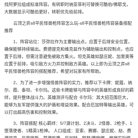
找阿萝拉组成标准阵容。有转职时纳亚菲利可替换可酷伯/佛耶戈，
大数据显示可酷伯更好，转职优先给前排。
云顶之弈s8平民怪兽枪阵容怎么玩-s8平民怪兽枪阵容装备搭配
推荐
1、阵容站位：莎弥拉作为主要输出点，应置于后排安全位置，
确保能够持续输出。费德提克和维克兹作为辅助输出和控制点，也应
置于后排，但需注意避免被敌方集火。坦克英雄如瑟庄妮、加里奥等
应置于前排，吸引敌方火力并控制敌方英雄。以上即为云顶之弈s8
平民怪兽枪阵容的搭配推荐，希望对玩家有所帮助。
2、为了进一步增强怪兽阵容的实力，推荐以下卡牌：妮蔻、纳
尔、霞、泰坦、卡尔玛。这些卡牌能够与阵容中的英雄形成良好的羁
绊，提升整体战斗力。英雄测评与配合 卡尔玛：其大招范围巨大，
能够为友军提供强大的护盾和增益效果。配合厄加特等输出英雄，可
以打出超高伤害和控制效果。
3、阵容搭配 核心羁绊：5/7源计划、2决斗、2怪兽、2枪手、1
堕落使者、1精英1枪神。 人口组成：亚索、赛娜、瑟庄妮、劫、费