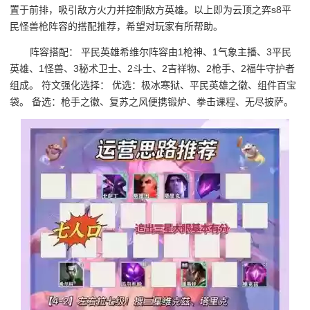
置于前排，吸引敌方火力并控制敌方英雄。以上即为云顶之弈s8平
民怪兽枪阵容的搭配推荐，希望对玩家有所帮助。
阵容搭配： 平民英雄希维尔阵容由1枪神、1气象主播、3平民
英雄、1怪兽、3秘术卫士、2斗士、2吉祥物、2枪手、2福牛守护者
组成。 符文强化选择： 优选：极冰寒狱、平民英雄之徽、组件百宝
袋。 备选：枪手之徽、复苏之风便携锻炉、拳击课程、无尽披萨。