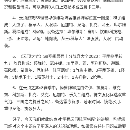
德提克、厄斐琉斯、莫德凯撒、厄加特、努努/蕾欧娜。根据实际情
况和装备情况，可以选择9人口上双秘术或五费卡二星。
4、云顶游戏S8怪兽卑尔维斯阵容推荐阵容位置一图流：棋子组
成：大虫子、稻草人、大眼睛、厄加特、龙龟、扎克、龙王、卑尔维
斯。羁绊组成：8怪物。设备选择：卑尔维斯：穿甲、饮血/科技枪、
巨杀、正义等。龙龟：纯肉装。龙王/稻草人：法强装。大眼：启动
装。
5、《云顶之弈》S8赛季最强上分阵容大全2023：平民枪手转
九五 阵容构成：莎弥拉、瑟庄妮、加里奥、蔚、阿利斯塔、迦娜、
蕾欧娜、希维尔、厄加特。阵容羁绊：1气象主播、3平民英雄、1怪
兽、3秘术卫士、1精英战士、2斗士、2吉祥物、2枪手。
6、在云顶之弈s8赛季中，怪兽阵容是由佐伊、拉莫斯、维克
兹、科加斯、扎克、艾克、厄加特、乐芙兰组成。符文强化优选双重
气泡、三阶之力复苏之风1，备选霜冻苔原、睡眠时间、镜花水月、
重甲龙龟、掷骰狂人。
好了，今天我们就此结束对“平民云顶阵容搭配”的讲解。希望您
已经对这个主题有了更深入的认识和理解。如果您有任何问题或需要