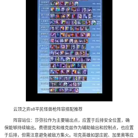
云顶之弈s8平民怪兽枪阵容搭配推荐
阵容站位：莎弥拉作为主要输出点，应置于后排安全位置，确
保能够持续输出。费德提克和维克兹作为辅助输出和控制点，也应置
于后排，但需注意避免被敌方集火。坦克英雄如瑟庄妮、加里奥等应