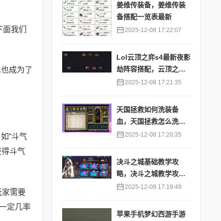
姜维传装备，姜维传装
备搭配一览表最新
下面我们
2025-12-08 17:22:07
Lol云顶之弈s4最新夜影
劫阵容搭配，云顶之奕
具也成为了
夜影劫阵容
2025-12-08 17:21:35
天国拯救如何洗装备
血，天国拯救怎么洗衣
服
2025-12-08 17:20:35
如“斗气
获得斗气
决斗之城基础教学攻
略，决斗之城教学攻略2
111
2025-12-08 17:19:49
玩家需要
一定几率
苹果手机梦幻西游手游