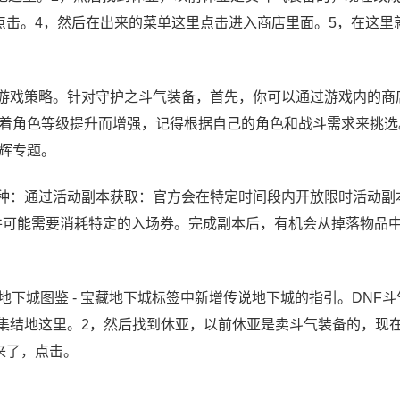
点击。4，然后在出来的菜单这里点击进入商店里面。5，在这里
的游戏策略。针对守护之斗气装备，首先，你可以通过游戏内的商
着角色等级提升而增强，记得根据自己的角色和战斗需求来挑选
辉专题。
几种：通过活动副本获取：官方会在特定时间段内开放限时活动副
并可能需要消耗特定的入场券。完成副本后，有机会从掉落物品
地下城图鉴 - 宝藏地下城标签中新增传说地下城的指引。DNF
界集结地这里。2，然后找到休亚，以前休亚是卖斗气装备的，现
来了，点击。