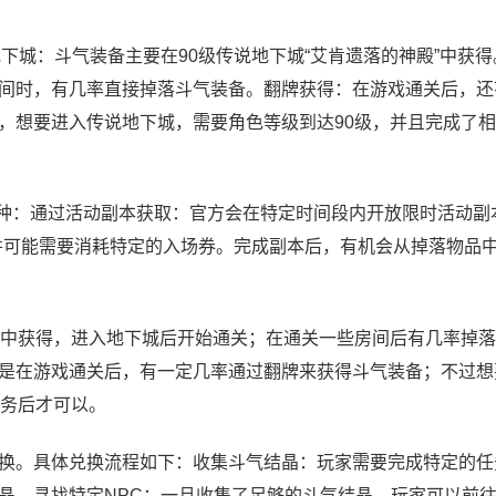
地下城：斗气装备主要在90级传说地下城“艾肯遗落的神殿”中获
间时，有几率直接掉落斗气装备。翻牌获得：在游戏通关后，还
，想要进入传说地下城，需要角色等级到达90级，并且完成了
几种：通过活动副本获取：官方会在特定时间段内开放限时活动副
并可能需要消耗特定的入场券。完成副本后，有机会从掉落物品
神殿中获得，进入地下城后开始通关；在通关一些房间后有几率掉
是在游戏通关后，有一定几率通过翻牌来获得斗气装备；不过想
任务后才可以。
处兑换。具体兑换流程如下：收集斗气结晶：玩家需要完成特定的
晶。寻找特定NPC：一旦收集了足够的斗气结晶，玩家可以前