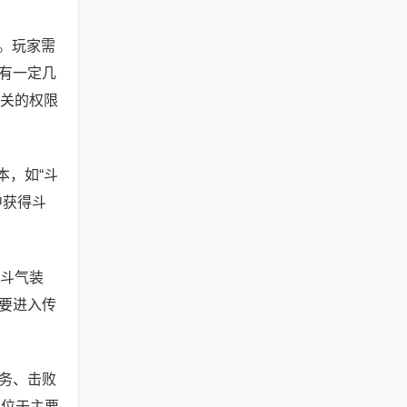
得。玩家需
有一定几
相关的权限
本，如“斗
中获得斗
落斗气装
要进入传
任务、击败
往位于主要