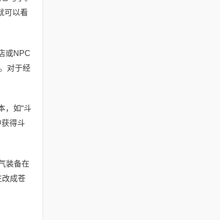
就可以看
店或NPC
。对于经
本，如“斗
中获得斗
斗气装备在
在改成苍