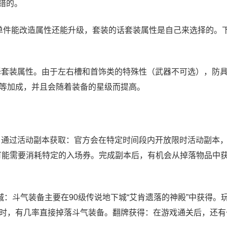
不错的。
，单件能改造属性还能升级，套装的话套装属性是自己来选择的。
择套装属性。由于左右槽和首饰类的特殊性（武器不可选），防
等加成，并且会随着装备的星级而提高。
：通过活动副本获取：官方会在特定时间段内开放限时活动副本，
可能需要消耗特定的入场券。完成副本后，有机会从掉落物品中
下城：斗气装备主要在90级传说地下城“艾肯遗落的神殿”中获得。
时，有几率直接掉落斗气装备。翻牌获得：在游戏通关后，还有