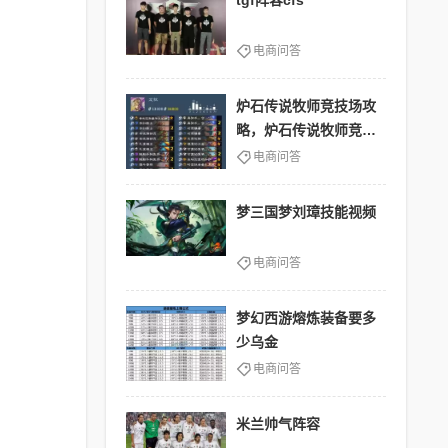
tgf阵容cfs
电商问答
炉石传说牧师竞技场攻
略，炉石传说牧师竞技
场攻略图
电商问答
梦三国梦刘璋技能视频
电商问答
梦幻西游熔炼装备要多
少乌金
电商问答
米兰帅气阵容