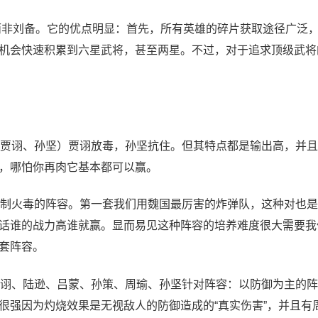
心，而非刘备。它的优点明显：首先，所有英雄的碎片获取途径广泛
机会快速积累到六星武将，甚至两星。不过，对于追求顶级武将
贾诩、孙坚）贾诩放毒，孙坚抗住。但其特点都是输出高，并且
，哪怕你再肉它基本都可以赢。
制火毒的阵容。第一套我们用魏国最厉害的炸弹队，这种对也是
话谁的战力高谁就赢。显而易见这种阵容的培养难度很大需要我
套阵容。
诩、陆逊、吕蒙、孙策、周瑜、孙坚针对阵容：以防御为主的阵
很强因为灼烧效果是无视敌人的防御造成的“真实伤害”，并且有