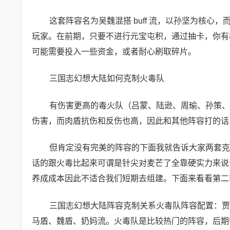
这套阵容名为吴魏混搭 buff 流，以孙坚为核
玩家。在前期，只要不进行元宝屯积，通过抽卡，你有
可能需要投入一些资金，或者耐心刷取碎片。
三国志幻想大陆如何克制火毒队
有伤害更高的毒火队（吕蒙、陆逊、周瑜、孙策、
伤害，而肉盾抗伤和反伤也高，因此和其他阵容打的话
但肯定没有完美的阵容的下面我就告诉大家两套克
话的跟火毒比起来可谓是针尖对麦芒了全靠硬实力来说
养成成本因此不适合我们短期去组建。下面来看看第二
三国志幻想大陆阵容克制关系火毒队阵容配置：贾
马盾、魏盾、奶妈流。火毒队是比较热门的阵容，后期