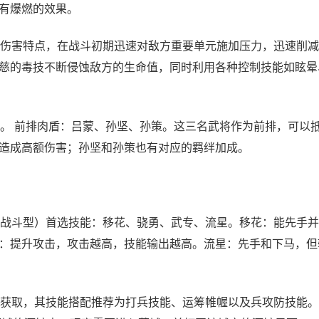
有爆燃的效果。
伤害特点，在战斗初期迅速对敌方重要单元施加压力，迅速削减
慈的毒技不断侵蚀敌方的生命值，同时利用各种控制技能如眩晕
。 前排肉盾：吕蒙、孙坚、孙策。这三名武将作为前排，可以
造成高额伤害；孙坚和孙策也有对应的羁绊加成。
战斗型）首选技能：移花、骁勇、武专、流星。移花：能先手并
：提升攻击，攻击越高，技能输出越高。流星：先手和下马，但
获取，其技能搭配推荐为打兵技能、运筹帷幄以及兵攻防技能。