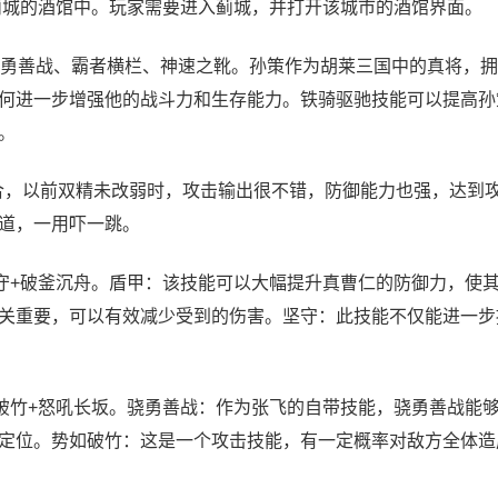
蓟城的酒馆中。玩家需要进入蓟城，并打开该城市的酒馆界面。
勇善战、霸者横栏、神速之靴。孙策作为胡莱三国中的真将，拥
何进一步增强他的战斗力和生存能力。铁骑驱驰技能可以提高孙
。
组合，以前双精未改弱时，攻击输出很不错，防御能力也强，达到
道，一用吓一跳。
守+破釜沉舟。盾甲：该技能可以大幅提升真曹仁的防御力，使
关重要，可以有效减少受到的伤害。坚守：此技能不仅能进一步
破竹+怒吼长坂。骁勇善战：作为张飞的自带技能，骁勇善战能
定位。势如破竹：这是一个攻击技能，有一定概率对敌方全体造