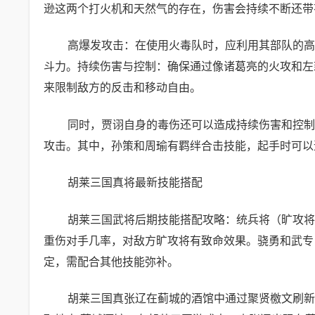
逊这两个打火机和天然气的存在，伤害会持续不断还带
高爆发攻击：在使用火毒队时，应利用其部队的高
斗力。持续伤害与控制：确保通过像诸葛亮的火攻和左
来限制敌方的反击和移动自由。
同时，贾诩自身的毒伤还可以造成持续伤害和控制
攻击。其中，孙策和周瑜有羁绊合击技能，起手时可以
胡莱三国真将最新技能搭配
胡莱三国武将后期技能搭配攻略：统兵将（旷攻将
重伤对手几率，对敌方旷攻将有致命效果。骁勇和武专
定，需配合其他技能弥补。
胡莱三国真张辽在蓟城的酒馆中通过聚贤檄文刷新