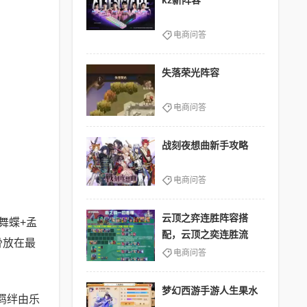
kz新阵容
电商问答
失落荣光阵容
电商问答
战刻夜想曲新手攻略
电商问答
云顶之弈连胜阵容搭
舞蝶+孟
配，云顶之奕连胜流
骨放在最
电商问答
梦幻西游手游人生果水
羁绊由乐