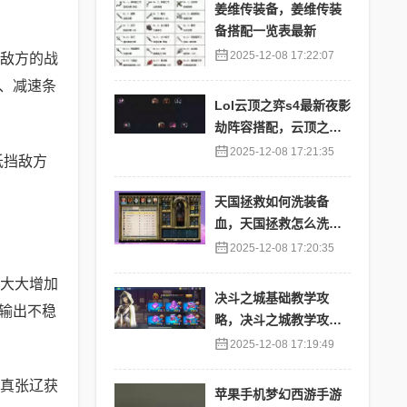
姜维传装备，姜维传装
备搭配一览表最新
2025-12-08 17:22:07
敌方的战
、减速条
Lol云顶之弈s4最新夜影
劫阵容搭配，云顶之奕
夜影劫阵容
2025-12-08 17:21:35
抵挡敌方
天国拯救如何洗装备
血，天国拯救怎么洗衣
服
2025-12-08 17:20:35
大大增加
决斗之城基础教学攻
输出不稳
略，决斗之城教学攻略2
111
2025-12-08 17:19:49
真张辽获
苹果手机梦幻西游手游