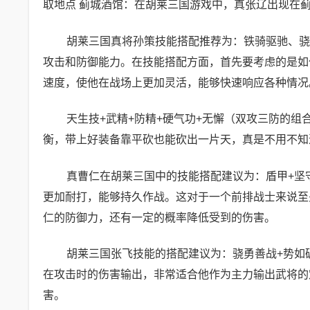
取地点 蓟城酒馆：在胡莱三国游戏中，真张辽出现在
胡莱三国真将孙策技能搭配推荐为：铁骑驱驰、骁
攻击和防御能力。在技能搭配方面，首先要考虑的是如
速度，使他在战场上更加灵活，能够快速响应各种情况
天生技+武精+防精+硬气功+无懈（双攻三防的
衡，带上好装备靠平砍也能砍出一片天，真是不用不知
真曹仁在胡莱三国中的技能搭配建议为：盾甲+坚
更加耐打，能够持久作战。这对于一个前排战士来说至
仁的防御力，还有一定的概率降低受到的伤害。
胡莱三国张飞技能的搭配建议为：骁勇善战+势如
在攻击时的伤害输出，非常适合他作为主力输出武将的
害。