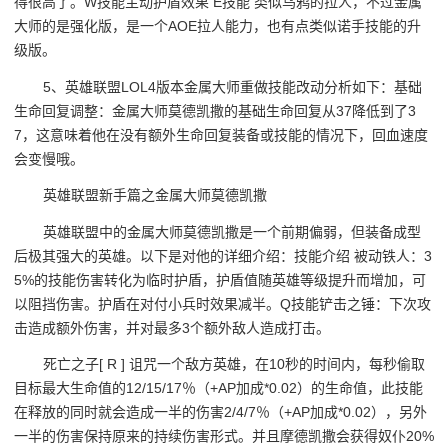
得很高了。W技能主动护盾效果 E技能 类似乌鸦的拉人，不过金属
大师的是强化版，是一个AOE拉人能力，也有点类似诺手技能的升
级版。
5、英雄联盟LOL4版本金属大师重做技能改动分析如下：基础
生命回复调整：金属大师莫德凯撒的基础生命回复从37降低到了3
7，这意味着他在没有额外生命回复装备或技能的情况下，回血速度
会变慢哦。
英雄联盟新手篇之金属大师莫德凯撒
英雄联盟中的金属大师莫德凯撒是一个前期偏弱，但装备成型
后极其强大的英雄。以下是对他的详细介绍：技能介绍 被动铁人：3
5%的技能伤害转化为临时护盾，护盾值随英雄等级提升而增加，可
以阻挡伤害。护盾在对付小兵时效果减半。Q技能铲击之锤：下次攻
击造成额外伤害，并对最多3个额外敌人造成打击。
死亡之子[ R ] 诅咒一个敌方英雄，在10秒的时间内，每秒偷取
目标最大生命值的12/15/17％（+AP加成*0.02）的生命值，此技能
在释放的同时就会造成一半的伤害2/4/7％（+AP加成*0.02），另外
一半的伤害保持原来的持续伤害形式。并且摩德凯撒会获得奴仆20%