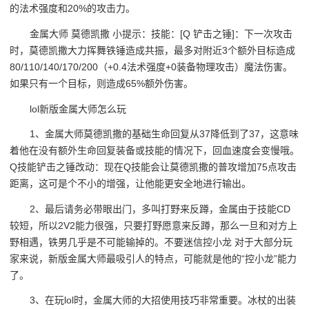
的法术强度和20%的攻击力。
金属大师 莫德凯撒 小提示：技能：[Q 铲击之锤]：下一次攻击
时，莫德凯撒大力挥舞铁锤造成共振，最多对附近3个额外目标造成
80/110/140/170/200（+0.4法术强度+0装备物理攻击）魔法伤害。
如果只有一个目标，则造成65%额外伤害。
lol新版金属大师怎么玩
1、金属大师莫德凯撒的基础生命回复从37降低到了37，这意味
着他在没有额外生命回复装备或技能的情况下，回血速度会变慢哦。
Q技能铲击之锤改动：现在Q技能会让莫德凯撒的普攻增加75点攻击
距离，这可是个不小的增强，让他能更安全地进行输出。
2、最后请务必带眼出门，多叫打野来反蹲，金属由于技能CD
较短，所以2V2能力很强，只要打野愿意来反蹲，那么一旦和对方上
野相遇，铁男几乎是不可能输掉的。不要迷信控小龙 对于大部分玩
家来说，新版金属大师最吸引人的特点，可能就是他的“控小龙”能力
了。
3、在玩lol时，金属大师的大招使用技巧非常重要。冰杖的出装