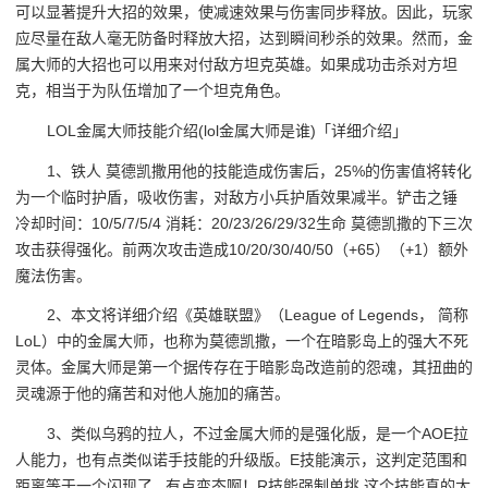
可以显著提升大招的效果，使减速效果与伤害同步释放。因此，玩家
应尽量在敌人毫无防备时释放大招，达到瞬间秒杀的效果。然而，金
属大师的大招也可以用来对付敌方坦克英雄。如果成功击杀对方坦
克，相当于为队伍增加了一个坦克角色。
LOL金属大师技能介绍(lol金属大师是谁)「详细介绍」
1、铁人 莫德凯撒用他的技能造成伤害后，25%的伤害值将转化
为一个临时护盾，吸收伤害，对敌方小兵护盾效果减半。铲击之锤
冷却时间：10/5/7/5/4 消耗：20/23/26/29/32生命 莫德凯撒的下三次
攻击获得强化。前两次攻击造成10/20/30/40/50（+65）（+1）额外
魔法伤害。
2、本文将详细介绍《英雄联盟》（League of Legends， 简称
LoL）中的金属大师，也称为莫德凯撒，一个在暗影岛上的强大不死
灵体。金属大师是第一个据传存在于暗影岛改造前的怨魂，其扭曲的
灵魂源于他的痛苦和对他人施加的痛苦。
3、类似乌鸦的拉人，不过金属大师的是强化版，是一个AOE拉
人能力，也有点类似诺手技能的升级版。E技能演示，这判定范围和
距离等于一个闪现了...有点变态啊！R技能强制单挑 这个技能真的太