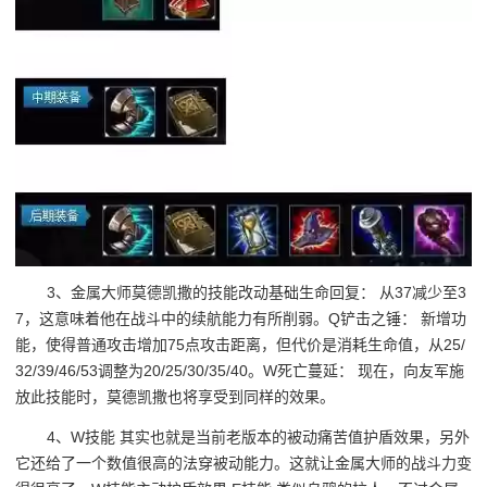
3、金属大师莫德凯撒的技能改动基础生命回复： 从37减少至3
7，这意味着他在战斗中的续航能力有所削弱。Q铲击之锤： 新增功
能，使得普通攻击增加75点攻击距离，但代价是消耗生命值，从25/
32/39/46/53调整为20/25/30/35/40。W死亡蔓延： 现在，向友军施
放此技能时，莫德凯撒也将享受到同样的效果。
4、W技能 其实也就是当前老版本的被动痛苦值护盾效果，另外
它还给了一个数值很高的法穿被动能力。这就让金属大师的战斗力变