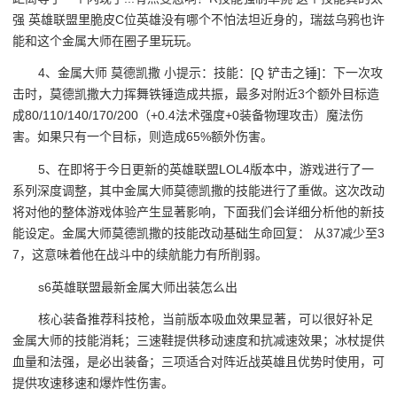
强 英雄联盟里脆皮C位英雄没有哪个不怕法坦近身的，瑞兹乌鸦也许
能和这个金属大师在圈子里玩玩。
4、金属大师 莫德凯撒 小提示：技能：[Q 铲击之锤]：下一次攻
击时，莫德凯撒大力挥舞铁锤造成共振，最多对附近3个额外目标造
成80/110/140/170/200（+0.4法术强度+0装备物理攻击）魔法伤
害。如果只有一个目标，则造成65%额外伤害。
5、在即将于今日更新的英雄联盟LOL4版本中，游戏进行了一
系列深度调整，其中金属大师莫德凯撒的技能进行了重做。这次改动
将对他的整体游戏体验产生显著影响，下面我们会详细分析他的新技
能设定。金属大师莫德凯撒的技能改动基础生命回复： 从37减少至3
7，这意味着他在战斗中的续航能力有所削弱。
s6英雄联盟最新金属大师出装怎么出
核心装备推荐科技枪，当前版本吸血效果显著，可以很好补足
金属大师的技能消耗；三速鞋提供移动速度和抗减速效果；冰杖提供
血量和法强，是必出装备；三项适合对阵近战英雄且优势时使用，可
提供攻速移速和爆炸性伤害。