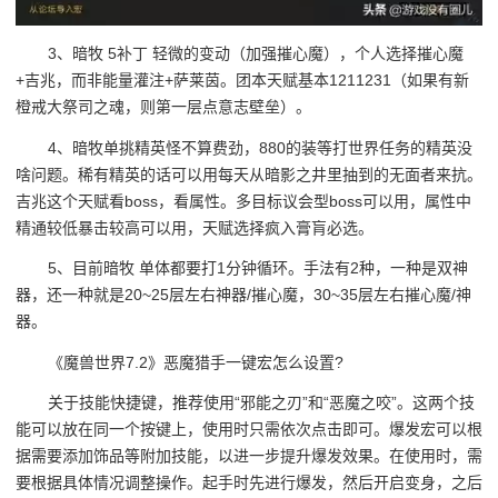
3、暗牧 5补丁 轻微的变动（加强摧心魔），个人选择摧心魔
+吉兆，而非能量灌注+萨莱茵。团本天赋基本1211231（如果有新
橙戒大祭司之魂，则第一层点意志壁垒）。
4、暗牧单挑精英怪不算费劲，880的装等打世界任务的精英没
啥问题。稀有精英的话可以用每天从暗影之井里抽到的无面者来抗。
吉兆这个天赋看boss，看属性。多目标议会型boss可以用，属性中
精通较低暴击较高可以用，天赋选择疯入膏肓必选。
5、目前暗牧 单体都要打1分钟循环。手法有2种，一种是双神
器，还一种就是20~25层左右神器/摧心魔，30~35层左右摧心魔/神
器。
《魔兽世界7.2》恶魔猎手一键宏怎么设置?
关于技能快捷键，推荐使用“邪能之刃”和“恶魔之咬”。这两个技
能可以放在同一个按键上，使用时只需依次点击即可。爆发宏可以根
据需要添加饰品等附加技能，以进一步提升爆发效果。在使用时，需
要根据具体情况调整操作。起手时先进行爆发，然后开启变身，之后