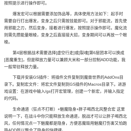
按照提示进行操作即可。
爆发宏可以根据需要添加饰品等，具体使用方法如下：起手时
需要自行打出爆发，变身之后只需按技能即可。对于邪能流，首先使
用邪能之刃，然后变身，接着进行爆发，按照提示操作即可。魔化流
则需先攒能量眼棱，变身之后直接接大招，变身期间可以再放一个眼
棱。
第4层根据战术需要选择[虚空行走]或[裂魂]第6层团本可以换成
[恶魔重生]，但是释放力量可以兼顾大米和一部分控制ADD功能，我
一般常驻释放力量。
下载并安装GS插件：将插件文件复制到魔兽世界的AddOns目
录下。复制宏文件：将宏文件复制到GS插件的Macros目录下。进游
戏设置：在游戏中输入/gs打开宏管理，创建一个新宏，并输入指定
的代码。
生命通道（狂点不打断）+魅魔隐身+胖子喝西北风整合宏 这里
说明一下，在战斗中你只能释放生命通道，脱战才可以让胖子喝西北
风，任何情况点一下魅魔都是隐身，方便恶魔毁用魅魔打伤害又怕跑
路ADD所以整合了隐身的快捷键。