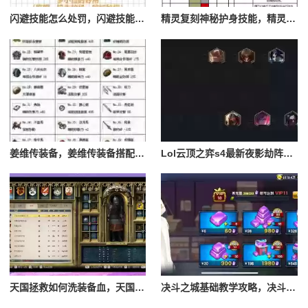
闪避技能怎么处罚，闪避技能怎么处罚队友
精灵复刻神秘护身技能，精灵复刻攻略
姜维传装备，姜维传装备搭配一览表最新
Lol云顶之弈s4最新夜影劫阵容搭配，云顶之奕夜影劫阵容
天国拯救如何洗装备血，天国拯救怎么洗衣服
决斗之城基础教学攻略，决斗之城教学攻略2111