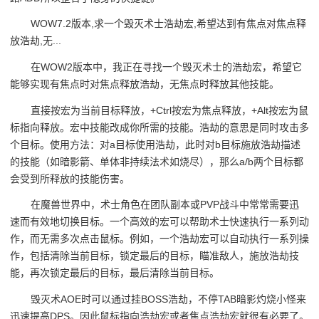
WOW7.2版本,求一个毁灭术士浩劫宏,希望达到有焦点对焦点释
放浩劫,无...
在WOW2版本中，我正在寻找一个毁灭术士的浩劫宏，希望它
能够实现有焦点时对焦点释放浩劫，无焦点时释放其他技能。
直接按宏为当前目标释放，+Ctrl按宏为焦点释放，+Alt按宏为鼠
标指向释放。宏中技能改成你所需的技能。浩劫的意思是同时攻击多
个目标。使用方法：对a目标使用浩劫，此时对b目标施放浩劫描述
的技能（如暗影箭、单体非持续法术如烧尽），那么a/b两个目标都
会受到所释放的技能伤害。
在魔兽世界中，术士角色在团队副本或PVP战斗中常常需要迅
速而有效地切换目标。一个高效的宏可以帮助术士快速执行一系列动
作，而无需多次点击鼠标。例如，一个浩劫宏可以自动执行一系列操
作，包括清除当前目标，锁定最后的目标，瞄准敌人，施放浩劫技
能，再次锁定最后的目标，最后清除当前目标。
毁灭术AOE时可以通过挂BOSS浩劫，不停TAB暗影灼烧小怪来
迅速提高DPS。因此鼠标指向浩劫宏或者焦点浩劫宏就很有必要了。