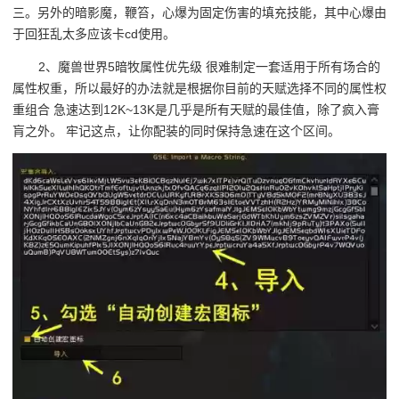
三。另外的暗影魔，鞭笞，心爆为固定伤害的填充技能，其中心爆由
于回狂乱太多应该卡cd使用。
2、魔兽世界5暗牧属性优先级 很难制定一套适用于所有场合的
属性权重，所以最好的办法就是根据你目前的天赋选择不同的属性权
重组合 急速达到12K~13K是几乎是所有天赋的最佳值，除了疯入膏
肓之外。 牢记这点，让你配装的同时保持急速在这个区间。