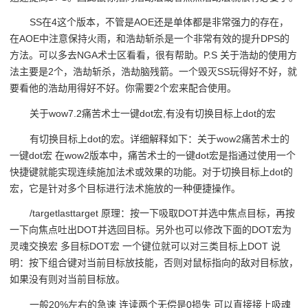
SS在4这个版本，不管是AOE还是单体都是非常强力的存在，
在AOE中注意保持火雨，和浩劫斩杀是一个非常有效的提升DPS的
方法。可以多去NGA术士区看看，很有帮助。P.S 关于浩劫的使用方
法主要是2个，浩劫斩杀，浩劫脑残箭。一个毁灭SS玩得好不好，就
要看他的浩劫用得好不好。你需要2个宏来配合使用。
关于wow7.2痛苦术士一键dot宏,有没有切换目标上dot的宏
有切换目标上dot的宏。详细解释如下：关于wow2痛苦术士的
一键dot宏 在wow2版本中，痛苦术士的一键dot宏是指通过使用一个
快捷键就能实现连续施加法术或效果的功能。对于切换目标上dot的
宏，它是针对多个目标进行法术施放的一种便捷操作。
/targetlasttarget 原理：按一下吸取DOT并选中焦点目标，再按
一下向焦点吐出DOT并选回目标。另外也可以修改下面的DOT宏为
灵魂交换宏 多目标DOT宏 一个键位就可以对三类目标上DOT 说
明：按下组合键对当前目标放技能，否则对鼠标指向的敌对目标放，
如果没有则对当前目标放。
一般20%左右的急速 连读两个无偿是0损失 可以直接接上吸魂