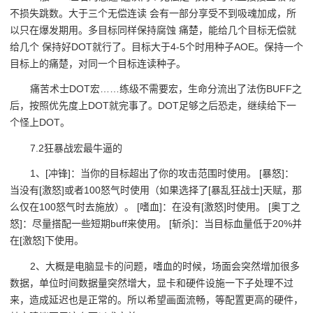
不损失跳数。大于三个无偿连读 会有一部分享受不到吸魂加成，所
以只在爆发期用。多目标同样保持腐蚀 痛楚，能给几个目标无偿就
给几个 保持好DOT就行了。目标大于4-5个时用种子AOE。保持一个
目标上的痛楚，对同一个目标连读种子。
痛苦术士DOT宏……练级不需要宏，生命分流出了法伤BUFF之
后，按照优先度上DOT就完事了。DOT足够之后恐走，继续给下一
个怪上DOT。
7.2狂暴战宏最牛逼的
1、[冲锋]：当你的目标超出了你的攻击范围时使用。 [暴怒]：
当没有[激怒]或者100怒气时使用（如果选择了[暴乱狂战士]天赋，那
么仅在100怒气时去施放）。 [嗜血]：在没有[激怒]时使用。 [奥丁之
怒]：尽量搭配一些短期buff来使用。 [斩杀]：当目标血量低于20%并
在[激怒]下使用。
2、大概是电脑显卡的问题，嗜血的时候，场面会突然增加很多
数据，单位时间数据量突然增大，显卡和硬件设施一下子处理不过
来，造成延迟也是正常的。所以希望画面流畅，等配置更高的硬件，