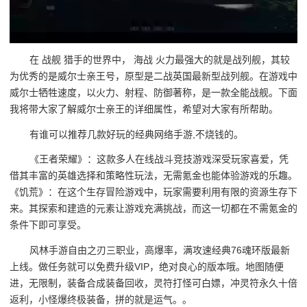
在 战舰 猎手的世界中， 海战 火力最强大的就是战列舰，其较
为优秀的是威尔士亲王号，原型是二战英国最新型战列舰。在游戏中
威尔士牺牲速度，以火力、射程、防御著称，是一款全能战舰。下面
我将带大家了解威尔士亲王的详细属性，希望对大家有所帮助。
有谁可以推荐几款好玩的经典网络手游,不烧钱的。
《王者荣耀》：这款多人在线战斗竞技游戏深受玩家喜爱，凭
借其丰富的英雄选择和策略性玩法，无需氪金也能体验游戏的乐趣。
《饥荒》：在这个生存冒险游戏中，玩家需要利用有限的资源生存下
来。其探索和建造的元素让游戏充满挑战，而这一切都在不需氪金的
条件下即可享受。
风林手游自由之刃三职业，高爆率，满攻速经典76魂环版最新
上线。做任务就可以免费升级VIP，绝对良心的版本哦。地图随便
进，无限制，装备合成装备回收，灵符打怪可白嫖，冲灵符永久十倍
返利，小怪爆终极装备，拼的就是运气。。