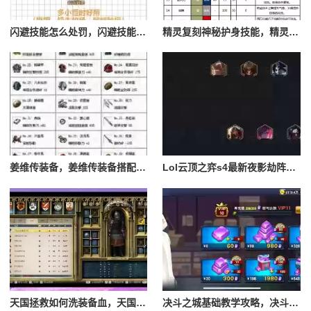
闪避技能怎么处罚，闪避技能怎么处罚队友
精灵复刻神秘护身技能，精灵复刻攻略
姜维传装备，姜维传装备搭配一览表最新
Lol云顶之弈s4最新夜影劫阵容搭配，云顶之奕夜影劫阵容
天国拯救如何洗装备血，天国拯救怎么洗衣服
决斗之城基础教学攻略，决斗之城教学攻略2111