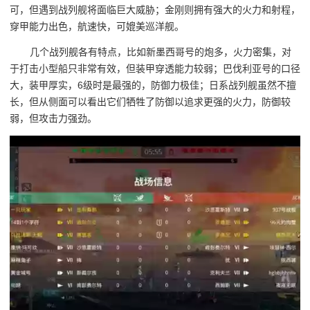
可，但遇到战列舰将面临巨大威胁；金刚则拥有强大的火力和射程，
穿甲能力出色，航速快，可媲美巡洋舰。
几个战列舰各有特点，比如新墨西哥号的炮多，火力密集，对
于打击小型船只非常有效，但装甲穿透能力较弱；巴伐利亚号的口径
大，装甲厚实，6级时是最强的，防御力极佳；日系战列舰虽然不擅
长，但从侧面可以看出它们牺牲了防御以追求更强的火力，防御较
弱，但攻击力强劲。