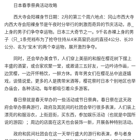
日本春季祭典活动攻略
西大寺会阳裸身节日期：2月的第三个周六地点：冈山市西大寺
内西大寺会阳裸身节是午夜时分举行的刺激而奇异的节庆活动，赤_
上身的男子们争夺幸运物。日本三大奇节之一。9千名赤裸上身的男
子（只_1条兜裆布为了抢夺住持从4米高窗扔出的直径4公分、长20
公分、名为“宝木”的两个幸运物，展开激烈争夺。
同时，还会举办美食节，人们穿上美丽的和服在樱花树下摆上
丰盛的酒宴，或合家欢聚一堂，或邀请三五好友，一边吟诗作画，一
边赏樱，一边开怀畅饮，一醉方休。青年男女们在樱花丛中追逐嬉
戏，谈情说爱。更多的人是携带米酒等，樱花祭时日本个别地区也举
办庙会，各种活动。每年都吸引着众多游客。
春日祭就是春天举办的一些活动或节日祭典，春日祭在这天政
府会举办祭典游行，政府及其民间的社团会举行很多表演，人们装上
漂亮的和服浴衣，上街逛街，买东西，参加娱乐活动（也就是中国所
说的游园）；周边的店面在这天也会装饰一新，开展各种特别活动。
政府和民间社团会在这一天举行盛大的游行和表演，参与者身