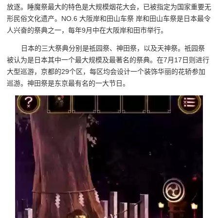
放逐。睡魔祭最大的特色是大规模烟花大会，已被指定为国家重要无
形民俗文化遗产。NO.6 大阪岸和田山车祭 岸和田山车祭是日本最令
人兴奋的祭典之一，每年9月中在大阪岸和田市举行。
日本的三大祭典分别是祗园祭、神田祭，以及天神祭。祗园祭
被认为是日本其中一个最大规模及最著名的祭典。在7月17日则进行
大型巡游，京都的29个区，每区均会设计一个装饰华丽的花轿参加
巡游。神田祭是东京最有名的一大节日。