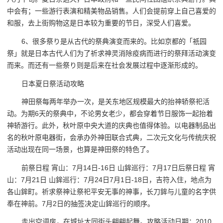
中会有；一些游行表演和精美物品销售。人们会提前穿上自己喜爱的
和服，去上街购物这是日本较为重要的节日，深受人们喜爱。
6、很多祭り是从古代的祭典演变而来的。比如京都的「祇园
祭」就是日本古代人们为了祈求神灵消除疫病而进行的祭拜活动演变
而来。而还有一些祭り则是后来在社会发展过程中逐渐形成的。
日本夏日祭活动攻略
神田祭每两年举办一次，是关东地区规模最大的抬神轿祭祀活
动。为期6天的祭典中，不论男女老少，都会穿着节日服饰一起抬着
神轿游行。此外，秋叶原中央大道的庆典也值得体验。以电器制品出
名的秋叶原电器街，会承办外神田联合式典，二次元文化与传统庆祝
活动出现在同一场景，也算是神田祭的特色了。
前祭日程 宵山：7月14日-16日 山鉾巡行：7月17日后祭日程 宵
山：7月21日 山鉾巡行：7月24日7月1日-18日，吉符入住，地点为
各山鉾町。祈求祭神让祭祀平安无事的神事，长刀鉾与儿童的名字供
奉在神前。7月2日的抽签决定山鉾巡行的顺序。
走出空调房，在城址大同街头翩翩起舞。攻略活动日期：2010