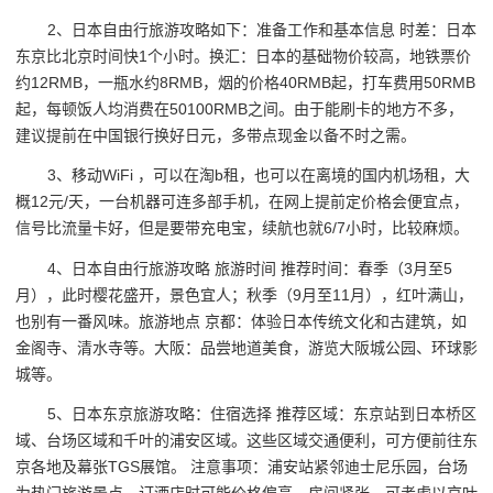
2、日本自由行旅游攻略如下：准备工作和基本信息 时差：日本
东京比北京时间快1个小时。换汇：日本的基础物价较高，地铁票价
约12RMB，一瓶水约8RMB，烟的价格40RMB起，打车费用50RMB
起，每顿饭人均消费在50100RMB之间。由于能刷卡的地方不多，
建议提前在中国银行换好日元，多带点现金以备不时之需。
3、移动WiFi ，可以在淘b租，也可以在离境的国内机场租，大
概12元/天，一台机器可连多部手机，在网上提前定价格会便宜点，
信号比流量卡好，但是要带充电宝，续航也就6/7小时，比较麻烦。
4、日本自由行旅游攻略 旅游时间 推荐时间：春季（3月至5
月），此时樱花盛开，景色宜人；秋季（9月至11月），红叶满山，
也别有一番风味。旅游地点 京都：体验日本传统文化和古建筑，如
金阁寺、清水寺等。大阪：品尝地道美食，游览大阪城公园、环球影
城等。
5、日本东京旅游攻略：住宿选择 推荐区域：东京站到日本桥区
域、台场区域和千叶的浦安区域。这些区域交通便利，可方便前往东
京各地及幕张TGS展馆。 注意事项：浦安站紧邻迪士尼乐园，台场