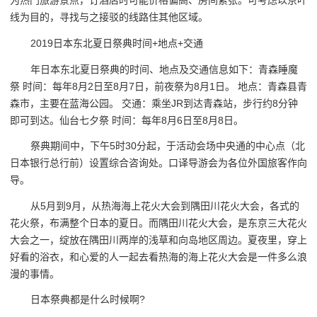
为热门旅游景点，订酒店时可能价格偏高、房间紧张。可考虑以京叶
线为目的，寻找与之接驳的线路住其他区域。
2019日本东北夏日祭典时间+地点+交通
年日本东北夏日祭典的时间、地点及交通信息如下：青森睡魔
祭 时间：每年8月2日至8月7日，前夜祭为8月1日。 地点：青森县青
森市，主要在蓝海公园。 交通：乘坐JR到达青森站，步行约8分钟
即可到达。仙台七夕祭 时间：每年8月6日至8月8日。
祭典期间中，下午5时30分起，于活动会场中央通的中心点（北
日本银行总行前）设置综合咨询处。口译导游会为各位外国旅客作向
导。
从5月到9月，从热海海上花火大会到隅田川花火大会，各式的
花火祭，布满整个日本的夏日。而隅田川花火大会，是东京三大花火
大会之一，绽放在隅田川两岸的浅草和向岛地区周边。夏夜里，穿上
好看的浴衣，和心爱的人一起去看热海的海上花火大会是一件多么浪
漫的事情。
日本祭典都是什么时候啊?