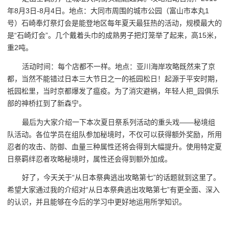
年8月3日-8月4日。地点：大同市周围的城市公园（富山市本丸1
号）石崎奉灯祭灯会是能登地区每年夏天最狂热的活动，规模最大的
是“石崎灯会”。几个戴着头巾的成熟男子把灯笼举了起来，高15米，
重2吨。
活动时间：每个店都不一样。地点：亚川海岸攻略既然来了京
都，当然不能错过日本三大节日之一的祗园松日！起源于平安时期，
祗园松里，当时京都爆发了瘟疫。为了消灾避祸，年轻人把_园俱乐
部的神桥扛到了新森宁。
最后为大家介绍一下本次夏日祭系列活动的重头戏——秘境组
队活动。各位学员在组队参加秘境时，不仅可以获得额外奖励，所用
忍者的攻击、防御、血量三种属性还将会得到大幅提升。使用特定夏
日祭羁绊忍者攻略秘境时，属性还会得到额外加成。
好了，今天关于“从日本祭典逃出攻略第七”的话题就到这里了。
希望大家通过我的介绍对“从日本祭典逃出攻略第七”有更全面、深入
的认识，并且能够在今后的学习中更好地运用所学知识。