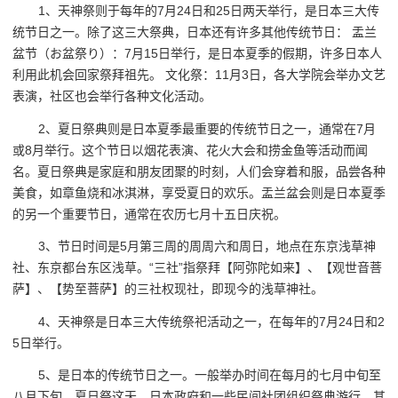
1、天神祭则于每年的7月24日和25日两天举行，是日本三大传
统节日之一。除了这三大祭典，日本还有许多其他传统节日： 盂兰
盆节（お盆祭り）：7月15日举行，是日本夏季的假期，许多日本人
利用此机会回家祭拜祖先。 文化祭：11月3日，各大学院会举办文艺
表演，社区也会举行各种文化活动。
2、夏日祭典则是日本夏季最重要的传统节日之一，通常在7月
或8月举行。这个节日以烟花表演、花火大会和捞金鱼等活动而闻
名。夏日祭典是家庭和朋友团聚的时刻，人们会穿着和服，品尝各种
美食，如章鱼烧和冰淇淋，享受夏日的欢乐。盂兰盆会则是日本夏季
的另一个重要节日，通常在农历七月十五日庆祝。
3、节日时间是5月第三周的周周六和周日，地点在东京浅草神
社、东京都台东区浅草。“三社”指祭拜【阿弥陀如来】、【观世音菩
萨】、【势至菩萨】的三社权现社，即现今的浅草神社。
4、天神祭是日本三大传统祭祀活动之一，在每年的7月24日和2
5日举行。
5、是日本的传统节日之一。一般举办时间在每月的七月中旬至
八月下旬。夏日祭这天，日本政府和一些民间社团组织祭典游行。其