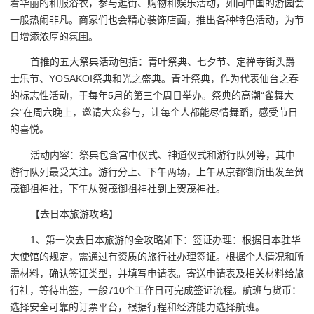
着华丽的和服浴衣，参与逛街、购物和娱乐活动，如同中国的游园会
一般热闹非凡。商家们也会精心装饰店面，推出各种特色活动，为节
日增添浓厚的氛围。
首推的五大祭典活动包括：青叶祭典、七夕节、定禅寺街头爵
士乐节、YOSAKOI祭典和光之盛典。青叶祭典，作为代表仙台之春
的标志性活动，于每年5月的第三个周日举办。祭典的高潮“雀舞大
会”在周六晚上，邀请大众参与，让每个人都能尽情舞蹈，感受节日
的喜悦。
活动内容：祭典包含宫中仪式、神道仪式和游行队列等，其中
游行队列最受关注。游行分上、下午两场，上午从京都御所出发至贺
茂御祖神社，下午从贺茂御祖神社到上贺茂神社。
【去日本旅游攻略】
1、第一次去日本旅游的全攻略如下：签证办理：根据日本驻华
大使馆的规定，需通过有资质的旅行社办理签证。根据个人情况和所
需材料，确认签证类型，并填写申请表。寄送申请表及相关材料给旅
行社，等待出签，一般710个工作日可完成签证流程。航班与货币：
选择安全可靠的订票平台，根据行程和经济能力选择航班。