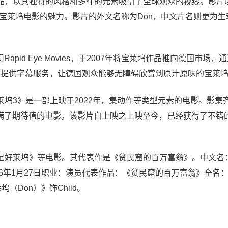
品，以其独特的风格和多样的元素吸引了全球观众的视线。影片
宝莱坞电影的魅力。影片的外文名称为Don，中文片名则更为生
公司Rapid Eye Movies，于2007年将宝莱坞作品推向德国市场，通
映，并提供字幕服务，让德国观众能够无障碍欣赏到原汁原味的宝莱
坞3》是一部上映于2022年，集动作等类型元素的电影。影集
拉满了期待值的电影。该影片自上映之上映至今，已经获得了不错
星好莱坞》等电影。其代表作是《贫民窟的百万富翁》。中文名：
996年1月27日职业：演员代表作品：《贫民窟的百万富翁》全名：Ta
坞（Don）》饰Child。