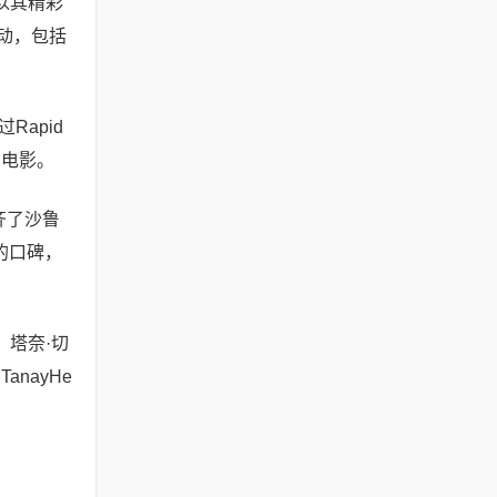
以其精彩
动，包括
过Rapid
坞电影。
齐了沙鲁
的口碑，
塔奈·切
nayHe