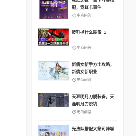
霓虹之夜一费卡阵容搭
配，霓虹卡事件
电商问答
彼列掉什么装备_1
电商问答
新倩女新手方士攻略，
新倩女新职业
电商问答
天涯明月刀脱装备，天
涯明月刀脱坑
电商问答
光法队搭配大祭司阵容