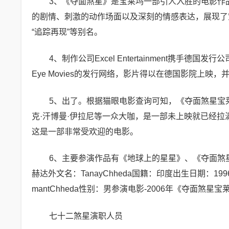
3、《夺面煞星》是宝莱坞一部引人入胜的电影作
的剧情、刺激的动作场面以及深刻的情感表达，展现了
“追踪再现”等别名。
4、制作公司Excel Entertainment携手德国发行
Eye Movies的发行网络，影片得以在德国影院上
5、出了。根据猫眼电影查询可知，《夺面煞星宝莱
克·汗博曼·伊拉尼等一众大咖，是一部未上映就已经
这是一部非常受欢迎的电影。
6、主要参演作品有《地球上的星星》、《夺面煞
赫达外文名：TanayChheda国籍：印度出生日期：1
mantChheda性别：男参演电影-2006年《夺面煞星宝莱
七十二煞星演职人员