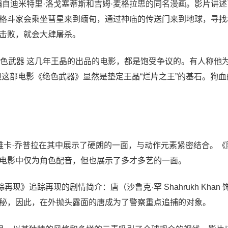
编自迪米特里·洛戈塞蒂斯和吉姆·麦格拉思的同名漫画。影片讲
格斗家会乘坐彗星来到缅甸，通过神庙的传送门来到地球，寻找
击败，就会大肆屠杀。
色武器 这几年王晶的出品的电影，都是饱受争议的。有人称他为
这部电影《绝色武器》显然是垫定王晶“烂片之王”的基石。狗血
，朴雅卡·乔普拉在其中展示了硬朗的一面，与动作元素紧密结合。
然她在这部电影中仅为角色配音，但也展示了多才多艺的一面。
》追踪再现的剧情简介：唐（沙鲁克·罕 Shahrukh Khan 
秘，因此，在外抛头露面的唐成为了警察重点追捕的对象。