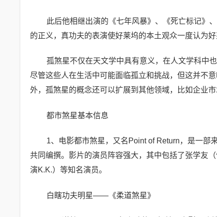
此后他相继出演的《七年风暴》、《死亡标记》、
的正义，真功夫的表演使好莱坞的本土观众一度认为好
孤煞星不仅在天文学中具有意义，在人文学科中也
尽管这些人在生活中可能面临孤立和挑战，但这并不意
外，孤煞星的概念还可以扩展到其他领域，比如企业市
都市煞星基本信息
1、电影都市煞星，又名Point of Return
共同编撰。影片的演员阵容强大，其中包括了张学友（饰演
演K.K.）等知名演员。
白瞎功夫明星——《柔道煞星》