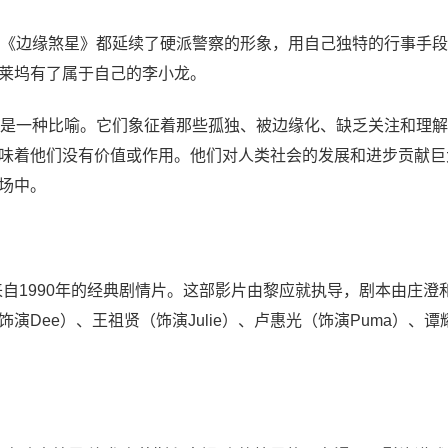
《边缘煞星》都延续了硬派警察的形象，用自己独特的行事手段
莱坞有了属于自己的李小龙。
是一种比喻。它们象征着那些孤独、被边缘化、缺乏关注和理解
味着他们没有价值或作用。他们对人类社会的发展和进步贡献巨
场中。
，是一部来自1990年的经典剧情片。这部影片由黎应就执导，剧本由庄
Dee）、王祖贤（饰演Julie）、卢惠光（饰演Puma）、谭