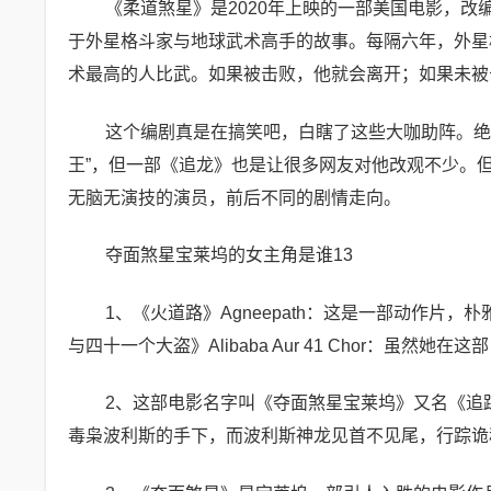
《柔道煞星》是2020年上映的一部美国电影，改
于外星格斗家与地球武术高手的故事。每隔六年，外星
术最高的人比武。如果被击败，他就会离开；如果未被
这个编剧真是在搞笑吧，白瞎了这些大咖助阵。绝
王”，但一部《追龙》也是让很多网友对他改观不少。但
无脑无演技的演员，前后不同的剧情走向。
夺面煞星宝莱坞的女主角是谁13
1、《火道路》Agneepath：这是一部动作片
与四十一个大盗》Alibaba Aur 41 Chor：虽
2、这部电影名字叫《夺面煞星宝莱坞》又名《追踪再现
毒枭波利斯的手下，而波利斯神龙见首不见尾，行踪诡