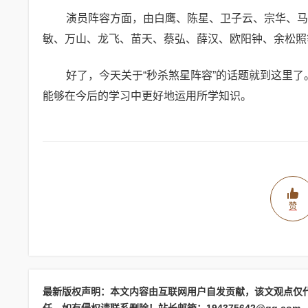
演员阵容方面，由白鹰、陈星、卫子云、宗华、马
敏、万山、龙飞、苗天、蔡弘、薛汉、欧阳钟、余松照
好了，今天关于“秒杀煞星阵容”的话题就到这里了
能够在今后的学习中更好地运用所学知识。
赞
最新版权声明：本文内容由互联网用户自发贡献，该文观点仅
任。如有侵权请联系删除！站长邮箱：194375642@qq.com