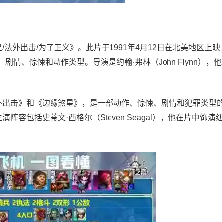
边缘煞星/法外出击/为了正义》。此片于1991年4月12日在北美地区上
剧情、惊悚和动作类型。导演是约翰·弗林（John Flynn），
，又名《法外出击》和《边缘煞星》，是一部动作、惊悚、剧情和犯罪类型
力创作。主演阵容包括史蒂文·西格尔（Steven Seagal），他在片中饰