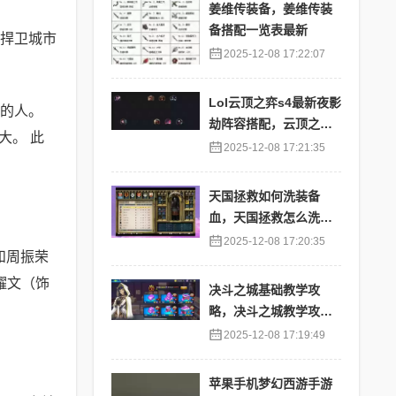
姜维传装备，姜维传装
备搭配一览表最新
捍卫城市
2025-12-08 17:22:07
Lol云顶之弈s4最新夜影
的人。
劫阵容搭配，云顶之奕
大。 此
夜影劫阵容
2025-12-08 17:21:35
天国拯救如何洗装备
血，天国拯救怎么洗衣
服
2025-12-08 17:20:35
澄和周振荣
耀文（饰
决斗之城基础教学攻
略，决斗之城教学攻略2
111
2025-12-08 17:19:49
苹果手机梦幻西游手游