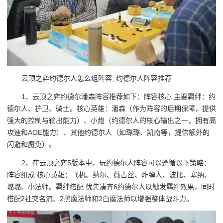
云顶之弈约德尔人怎么组阵容_约德尔人阵容推荐
1、云顶之弈约德尔潘森阵容推荐如下：阵容核心 主要羁绊：约
德尔人、护卫、骑士。核心英雄：潘森（作为阵容的后期保障，提供
强大的控制与输出能力）、小炮（约德尔人的核心输出之一，拥有高
攻速和AOE能力）、其他约德尔人（如璐璐、凯南等，提供额外的
闪避和魔免）。
2、在云顶之弈5版本中，玩约德尔人阵容可以遵循以下策略：
阵容组成 核心英雄：飞机、纳尔、薇古丝、炸弹人、波比、塞纳、
璐璐、小法师。羁绊搭配 优先凑齐6约德尔人以触发羁绊效果，同时
搭配2社交名流、2黑魔法师和2白魔法师以增强整体战斗力。