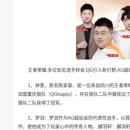
王者荣耀:多位知名选手转会,QG引入新打野,AG
1、钟意，原名陈家豪，是一位来自四川的王者荣
加盟重庆狼队（QGhappy），并在狼队二队中展现
狼队二队获得了冠军。
2、梦泪：梦泪作为AG超玩会的代表性选手，以
作，使他成为了玩家心中的传奇人物。 麟羽轩：麟羽