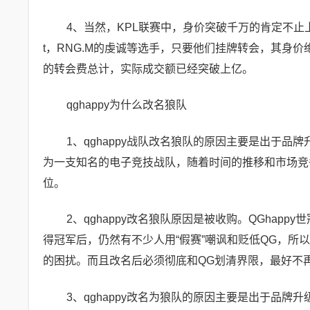
4、当然，KPL联赛中，身价突破千万的肯定不止上述
t，RNG.M的虔诚等选手，只要他们挂牌转会，其身价
的转会费总计，实际成交额已经突破上亿。
qghappy为什么改名狼队
1、qghappy战队改名狼队的原因主要是出于品
为一支知名的电子竞技战队，随着时间的推移和市场竞
位。
2、qghappy改名狼队原因是被收购。QGhap
得冠军后，仍然有不少人用“假赛”嘲讽和贬低QG，所
的困扰。而且改名后必须彻底和QG划清界限，最好不
3、qghappy改名为狼队的原因主要是出于品牌