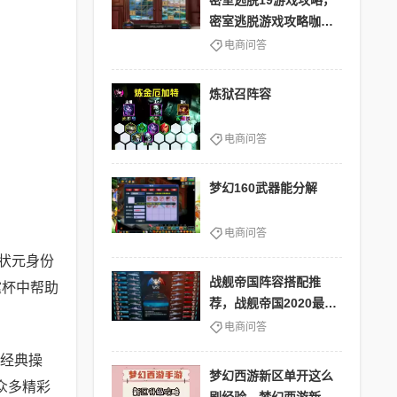
密室逃脱19游戏攻略，
密室逃脱游戏攻略咖啡
店
电商问答
炼狱召阵容
电商问答
梦幻160武器能分解
电商问答
状元身份
战舰帝国阵容搭配推
霆杯中帮助
荐，战舰帝国2020最强
阵容
电商问答
的经典操
梦幻西游新区单开这么
众多精彩