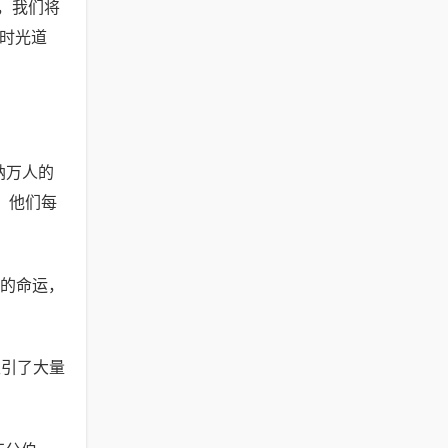
起，我们将
y时光道
纳万人的
，他们每
己的命运，
吸引了大量