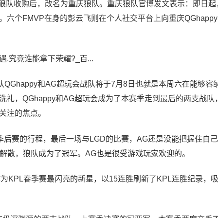
ppy被狼队收购后，改名为重庆狼队。重庆狼队官博发文表示：即日
六个FMVP在身的彭云飞则在个人社交平台上向重庆QGhapp
遇,究竟谁能拿下荣耀?_百...
QGhappy和AG超玩会战队将于7月8日也就是本周六在能够容
礼，QGhappy和AG超玩会成为了本赛季走到最后的两支战队
关注的焦点。
季后赛的行程，最后一场与LGD的比赛，AG还是没能把握住自
布解散，狼队成为了冠军。AG也是很受游戏玩家欢迎的。
py作为KPL春季赛最闪亮的新星，以15连胜刷新了KPL连胜纪录，