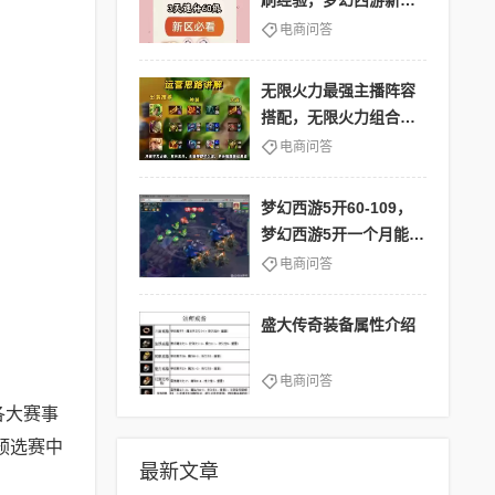
刷经验，梦幻西游新区
单开怎么升级快
电商问答
无限火力最强主播阵容
搭配，无限火力组合阵
容
电商问答
梦幻西游5开60-109，
梦幻西游5开一个月能挣
多少钱
电商问答
盛大传奇装备属性介绍
电商问答
各大赛事
预选赛中
最新文章