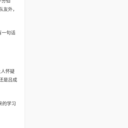
不分伯
队友外，
有一句话
让人怀疑
，还是吕成
来的学习