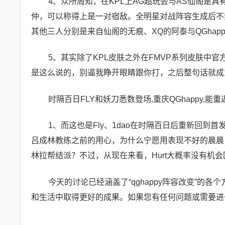
4、众所周知，在KPL上AG超玩会与AS仙阁是
仲，可以称得上是一对宿敌。全明星对战阵容生成后不
其他三人分别是来自仙阁的无痕、XQ的阿泰与QGhappy
5、其实除了KPL皮肤之外在FMVP系列皮肤中官
是这么说的，别逼我睁开眼睛跟你打，之后整句话就成
时隔百日FLY和妖刀悉数登场,重庆QGhappy,能重
1、而这也是Fly、1dao在时隔百日后重新回
吕成林教练之前的用心，为什么宁愿用表现不好的晨晨，而
林拉帮结派？不过，从现在来看，Hurt大概率没有机
今天的讨论已经涵盖了“qghappy阵容改变”
和生活中取得更好的成果。如果您有任何问题或需要进