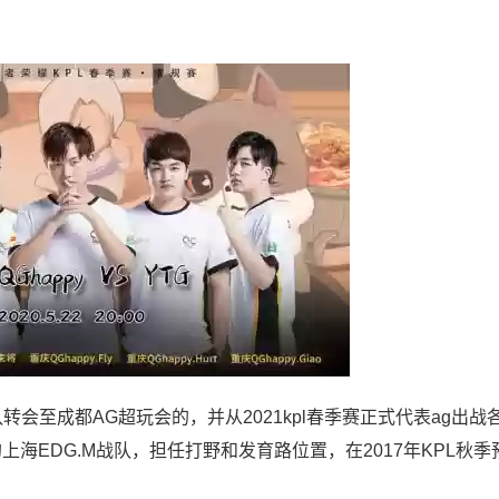
队转会至成都AG超玩会的，并从2021kpl春季赛正式代表ag出战
上海EDG.M战队，担任打野和发育路位置，在2017年KPL秋季