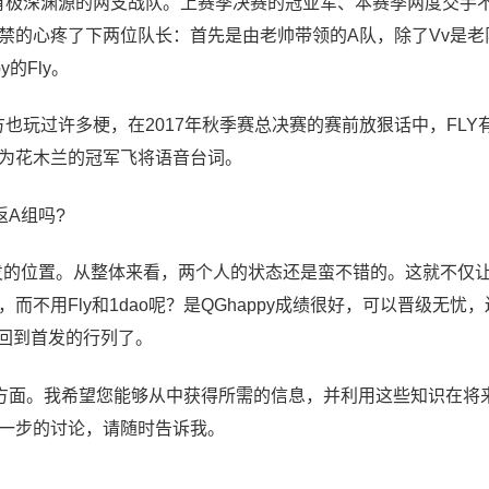
具有极深渊源的两支战队。上赛季决赛的冠亚军、本赛季两度交手
禁的心疼了下两位队长：首先是由老帅带领的A队，除了Vv是老
的Fly。
方也玩过许多梗，在2017年秋季赛总决赛的赛前放狠话中，FLY
为花木兰的冠军飞将语音台词。
返A组吗?
到首发的位置。从整体来看，两个人的状态还是蛮不错的。这就不仅
不用Fly和1dao呢？是QGhappy成绩很好，可以晋级无忧
会回到首发的行列了。
的各个方面。我希望您能够从中获得所需的信息，并利用这些知识在将
一步的讨论，请随时告诉我。