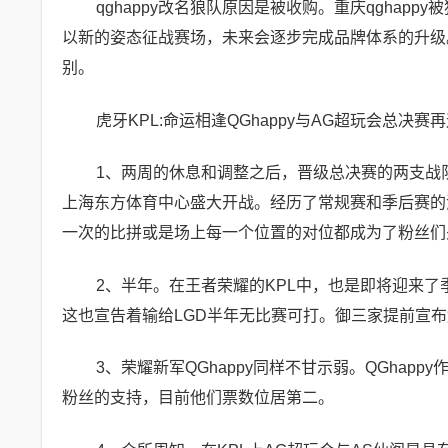
qghappy改名狼队原因是被收购。重庆qgha
以新的姿态征战赛场，未来会逐步完成品牌体系的升级。
别。
虎牙KPL:命运相逢QGhappy与AG超玩会总决赛再
1、两周的休息和调整之后，晋级总决赛的两支战队
上海东方体育中心盛大开战。经历了常规赛和季后赛的洗
一次的比拼或是场上每一个位置的对位都成为了粉丝们
2、半年。在王者荣耀的KPL中，也是即将迎来了
这也宣告着输给LGD半年无比赛可打。御三家提前宣
3、荣耀新军QGhappy同样不甘示弱。QGhap
粉丝的支持，目前他们票数位居第二。