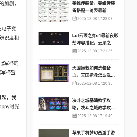
姜维传装备，姜维传装
的加剧，
备搭配一览表最新
2025-12-08 17:22:07
支电子竞
Lol云顶之弈s4最新夜影
辨识度和
劫阵容搭配，云顶之奕
夜影劫阵容
2025-12-08 17:21:35
冠军杯的
天国拯救如何洗装备
冠军杯暨
血，天国拯救怎么洗衣
服
2025-12-08 17:20:35
日起，我
决斗之城基础教学攻
ppy时光
略，决斗之城教学攻略2
111
2025-12-08 17:19:49
苹果手机梦幻西游手游