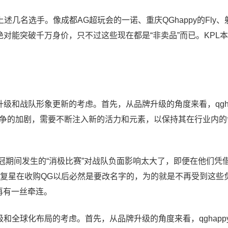
几名选手。像成都AG超玩会的一诺、重庆QGhappy的Fly、射
绝对能突破千万身价，只不过这些现在都是“非卖品”而已。KPL
牌升级和战队形象更新的考虑。首先，从品牌升级的角度来看，qgha
争的加剧，需要不断注入新的活力和元素，以保持其在行业内的
py世冠期间发生的“消极比赛”对战队负面影响太大了，即便在他们凭
以复星在收购QG以后必然是要改名字的，为的就是不再受到这些
再有一丝牵连。
升级和全球化布局的考虑。首先，从品牌升级的角度来看，qghapp