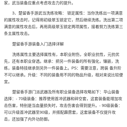
家，武当装备应重点考虑攻击力的提升。
3、楚留香手游武当洗练攻略： 锁定属性：当你洗练出一项满意
的属性攻击时，记得用初级翠玉锁定它，然后继续洗练。洗出第二项
满意的属性攻击后，再用高级翠玉锁定两项属性，接着努力洗练第三
条主属性攻击。
楚留香手游装备入门选择详解
洗练属性主要选择属性有，本职业附伤，全职业抗性，元抗优
先，还有本职业穿透。继承：把另一件装备的所有强化，镶嵌，洗
练，装备特技继承到另外一件装备上。PS：需要注意，跨装 备升阶
不可以继承。升级：不同的装备用不同的物品升级，相对来说比较便
宜。
楚留香手游门派武器及所有职业装备选择攻略如下：华山装备
选择：- 70级装备：推荐使用首冲武器和碎空套，这套装备能增加攻
击伤害，特别是当血量损失时，攻击伤害会得到提升。- 90级装备：
可以升级首冲武器至90级，并搭配霹雳套，这套装备不仅提升攻
击，还加强了内外功防御。