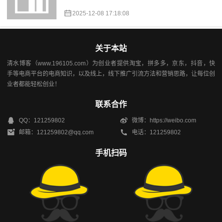
2025-12-08 17:18:08
关于本站
清水博客（www.196105.com）为创业者提供淘宝，拼多多，京东，抖音，快
手等电商平台的电商知识，以及线上，线下推广引流方法和营销思路，让每位创
业者都能轻松创业！
联系合作
QQ：121259802
微博：https://weibo.com
邮箱：121259802@qq.com
电话：121259802
手机扫码