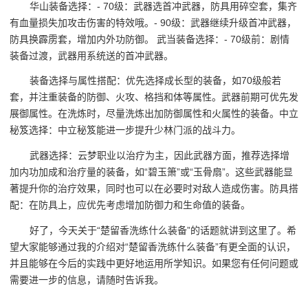
华山装备选择：- 70级：武器选首冲武器，防具用碎空套，集齐
有血量损失加攻击伤害的特效哦。- 90级：武器继续升级首冲武器，
防具换霹雳套，增加内外功防御。 武当装备选择：- 70级前：剧情
装备过渡，武器用系统送的首冲武器。
装备选择与属性搭配：优先选择成长型的装备，如70级般若
套，并注重装备的防御、火攻、格挡和体等属性。武器前期可优先发
展御属性。在洗炼时，尽量洗炼出加防御属性和火属性的装备。中立
秘笈选择：中立秘笈能进一步提升少林门派的战斗力。
武器选择：云梦职业以治疗为主，因此武器方面，推荐选择增
加内功加成和治疗量的装备，如“碧玉箫”或“玉骨扇”。这些武器能显
著提升你的治疗效果，同时也可以在必要时对敌人造成伤害。防具搭
配：在防具上，应优先考虑增加防御力和生命值的装备。
好了，今天关于“楚留香洗练什么装备”的话题就讲到这里了。希
望大家能够通过我的介绍对“楚留香洗练什么装备”有更全面的认识，
并且能够在今后的实践中更好地运用所学知识。如果您有任何问题或
需要进一步的信息，请随时告诉我。