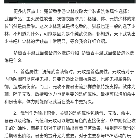
更多内容点击：楚留香手游少林攻略大全装备洗练属性选择：
武器饰品：主火属性攻击、次御衣服防具：格挡、体、元抗少林的定
位当然是肉盾啦。这次少林测试是很吃香的。猫叔也迷一般的选了少
林，不知道为什么，可能是因为是个纯武侠迷，都知道，天下武功出
少林吧！少林的优缺点非常明显，等会我会详细介绍。
楚留香手游武当装备怎么洗练介绍_楚留香手游武当装备怎么洗
练是什么
1、首选属性：洗练武当装备时，元攻是首选属性。元攻击对于
内功防御可以直接无视，只要穿透比对面抗性高，也能无视属性防
御，造成满伤害。而且，元攻不像暴击流那样依赖特技支撑。敏体为
辅：除了元攻，敏捷和体力也是重要的洗练属性。敏捷可以增加命中
和暴击率，体力则能保证武当在战斗中更持久。
2、武当作为输出职业，关键的洗练属性包括气、元攻、命中、
暴击以及格挡。气值和元攻可以增加角色的直接伤害，命中则保证攻
击的准确性，而暴击则对于提升输出有着显著效果，特别是在武当的
后期输出阶段，暴击的提升尤为重要。对于主要参与PVE活动的玩