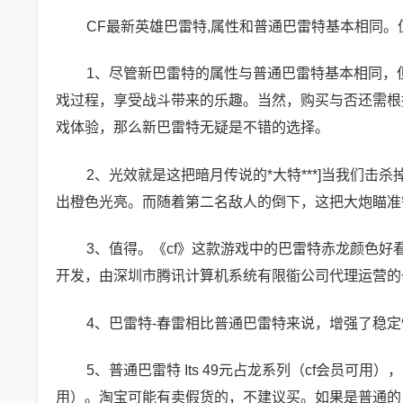
CF最新英雄巴雷特,属性和普通巴雷特基本相同。值
1、尽管新巴雷特的属性与普通巴雷特基本相同，
戏过程，享受战斗带来的乐趣。当然，购买与否还需根
戏体验，那么新巴雷特无疑是不错的选择。
2、光效就是这把暗月传说的*大特***]当我们
出橙色光亮。而随着第二名敌人的倒下，这把大炮瞄准
3、值得。《cf》这款游戏中的巴雷特赤龙颜色好看
开发，由深圳市腾讯计算机系统有限衜公司代理运营的
4、巴雷特-春雷相比普通巴雷特来说，增强了稳
5、普通巴雷特 Its 49元占龙系列（cf会员可
用）。淘宝可能有卖假货的，不建议买。如果是普通的