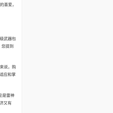
的喜爱，
雄级武器包
 您提到
来说，购
适应和掌
论是雷神
济又有