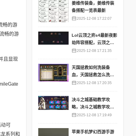
姜维传装备，姜维传装
备搭配一览表最新
2025-12-08 17:22:07
流畅的游
流畅的游
Lol云顶之弈s4最新夜影
劫阵容搭配，云顶之奕
夜影劫阵容
2025-12-08 17:21:35
并且显现
天国拯救如何洗装备
血，天国拯救怎么洗衣
服
2025-12-08 17:20:35
eGate
决斗之城基础教学攻
略，决斗之城教学攻略2
111
2025-12-08 17:19:49
活动可
苹果手机梦幻西游手游
姚龙系列和