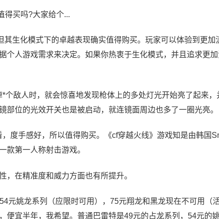
得买吗?大家给个...
但其生化模式下的卓越表现确实值得购买。玩家可以体验到更加
据个人游戏需求来决定。如果你热衷于生化模式，并且追求更加
击杀掉*个敌人时，就会惊喜地发现枪体上的多处灯光开始亮了起来，
镜部位的光效开关也是被启动，就连镜面周边也多了一圈光亮。
，度手感好，所以值得购买。《cf穿越火线》游戏知是由韩国Smil
一款第一人称射击游戏。
定性，在精准度和威力方面也有所提升。
用），54元姚龙系列（应限时可用），75元翔龙和黑龙现在不可用（
，便宜半年，我希望。普通巴雷特是49元的占龙系列，54元的