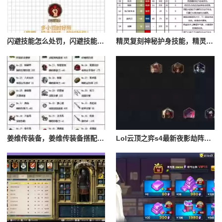
闪避技能怎么处罚，闪避技能怎么处罚队友
精灵复刻神秘护身技能，精灵复刻攻略
姜维传装备，姜维传装备搭配一览表最新
Lol云顶之弈s4最新夜影劫阵容搭配，云顶之奕夜影劫阵容