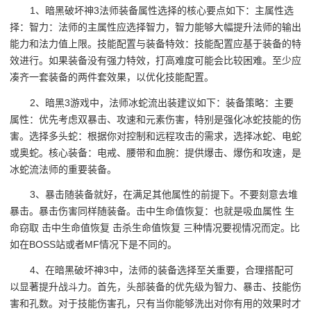
1、暗黑破坏神3法师装备属性选择的核心要点如下：主属性选
择：智力：法师的主属性应选择智力，智力能够大幅提升法师的输出
能力和法力值上限。技能配置与装备特效：技能配置应基于装备的特
效进行。如果装备没有强力特效，打高难度可能会比较困难。至少应
凑齐一套装备的两件套效果，以优化技能配置。
2、暗黑3游戏中，法师冰蛇流出装建议如下：装备策略：主要
属性：优先考虑双暴击、攻速和元素伤害，特别是强化冰蛇技能的伤
害。选择多头蛇：根据你对控制和远程攻击的需求，选择冰蛇、电蛇
或奥蛇。核心装备：电戒、腰带和血腕：提供爆击、爆伤和攻速，是
冰蛇流法师的重要装备。
3、暴击随装备就好，在满足其他属性的前提下。不要刻意去堆
暴击。暴击伤害同样随装备。击中生命值恢复：也就是吸血属性 生
命窃取 击中生命值恢复 击杀生命值恢复 三种情况要视情况而定。比
如在BOSS站或者MF情况下是不同的。
4、在暗黑破坏神3中，法师的装备选择至关重要，合理搭配可
以显著提升战斗力。首先，头部装备的优先级为智力、暴击、技能伤
害和孔数。对于技能伤害孔，只有当你能够洗出对你有用的效果时才