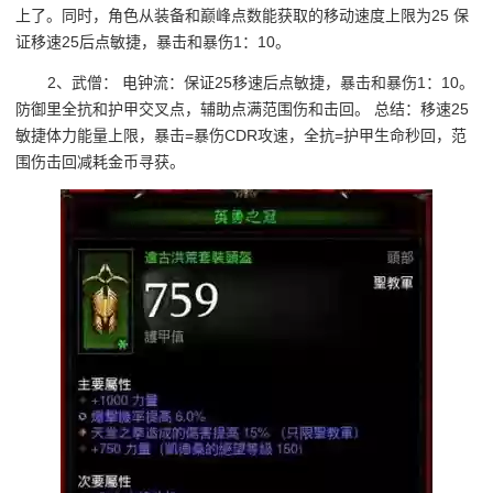
上了。同时，角色从装备和巅峰点数能获取的移动速度上限为25 保
证移速25后点敏捷，暴击和暴伤1：10。
2、武僧： 电钟流：保证25移速后点敏捷，暴击和暴伤1：10。
防御里全抗和护甲交叉点，辅助点满范围伤和击回。 总结：移速25
敏捷体力能量上限，暴击=暴伤CDR攻速，全抗=护甲生命秒回，范
围伤击回减耗金币寻获。