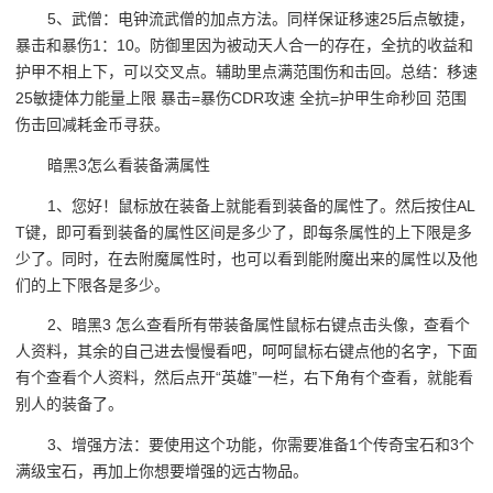
5、武僧：电钟流武僧的加点方法。同样保证移速25后点敏捷，
暴击和暴伤1：10。防御里因为被动天人合一的存在，全抗的收益和
护甲不相上下，可以交叉点。辅助里点满范围伤和击回。总结：移速
25敏捷体力能量上限 暴击=暴伤CDR攻速 全抗=护甲生命秒回 范围
伤击回减耗金币寻获。
暗黑3怎么看装备满属性
1、您好！鼠标放在装备上就能看到装备的属性了。然后按住AL
T键，即可看到装备的属性区间是多少了，即每条属性的上下限是多
少了。同时，在去附魔属性时，也可以看到能附魔出来的属性以及他
们的上下限各是多少。
2、暗黑3 怎么查看所有带装备属性鼠标右键点击头像，查看个
人资料，其余的自己进去慢慢看吧，呵呵鼠标右键点他的名字，下面
有个查看个人资料，然后点开“英雄”一栏，右下角有个查看，就能看
别人的装备了。
3、增强方法：要使用这个功能，你需要准备1个传奇宝石和3个
满级宝石，再加上你想要增强的远古物品。