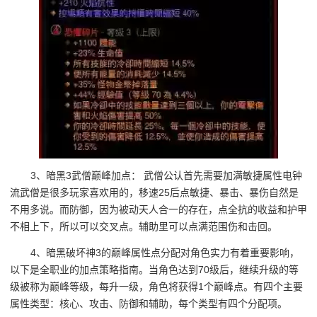
3、暗黑3武僧巅峰加点： 武僧公认首先需要加满敏捷属性电钟
流武僧是很多玩家喜欢用的，移速25后点敏捷、暴击、暴伤自然是
不用多说。而防御，因为被动天人合一的存在，点全抗的收益和护甲
不相上下，所以可以交叉点。辅助里可以点满范围伤和击回。
4、暗黑破坏神3的巅峰属性点分配对角色实力有着重要影响，
以下是全职业的加点策略指南。当角色达到70级后，继续升级的等
级被称为巅峰等级，每升一级，角色将获得1个巅峰点。有四个主要
属性类型：核心、攻击、防御和辅助，每个类型有四个分配项。