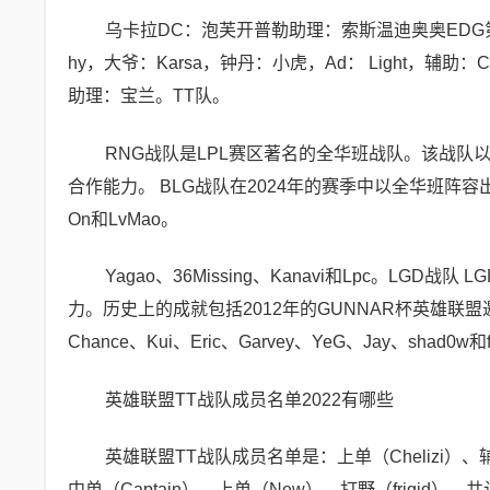
乌卡拉DC：泡芙开普勒助理：索斯温迪奥奥EDG第
hy，大爷：Karsa，钟丹：小虎，Ad： Light，
助理：宝兰。TT队。
RNG战队是LPL赛区著名的全华班战队。该战
合作能力。 BLG战队在2024年的赛季中以全华班阵容出战
On和LvMao。
Yagao、36Missing、Kanavi和Lpc。L
力。历史上的成就包括2012年的GUNNAR杯英雄联盟邀
Chance、Kui、Eric、Garvey、YeG、Jay、shad0w和f
英雄联盟TT战队成员名单2022有哪些
英雄联盟TT战队成员名单是：上单（Chelizi）、辅助（
中单（Captain）、上单（New）、打野（frig