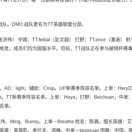
战队。DMO 战队更名为TT英雄联盟分部。
） 中路：TT.feibai（彭文超） 打野：TT.once（潘涵） 射手
属于TT电竞，成员们均为国服水平。目前，TT战队正在参与破晓杯赛
u，AD：light，辅助：Crisp。UP新赛季阵容名单。上单：Hery/
an。TT新赛季阵容名单。上单：Hoya，打野：Beichuan，中单：u
阵容名单。
陈伟、Ming、Bunny。上单－Breathe 姓名：陈晨。擅长英雄：
雄：青钢影、奥拉夫、酒桶。中单－tangyuan 国籍：中国。