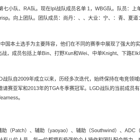
七小队、RA队。现在lpl战队成员名单 1，WBG队。队员：上单
辅助：Crisp。向上团队。团队成员：尚丹：、、大业：宁、：青、夏
队以中国本土选手为主要阵容，他们在不同的赛季中展现了强大的
，成员包括上单Bin、打野Xun和Wei、中单Knight、下路El
GD战队 LGD战队自2009年成立以来，历经多次迭代，始终保持在电竞领
请赛亚军和2013年的TGA冬季赛冠军。LGD战队的当前成员有Jin
earness。
Patch）、辅助（yaoyao）、辅助（Southwind）、ADC（
id），共计有八位人员，每一位都拥有极强的个人操作和团队配合能力