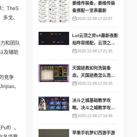
姜维传装备，姜维传装
：TheS
备搭配一览表最新
道：多戈、
2025-12-08 17:22:07
Lol云顶之弈s4最新夜影
实力和团队
劫阵容搭配，云顶之奕
夜影劫阵容
2025-12-08 17:21:35
k以及辅助
天国拯救如何洗装备
血，天国拯救怎么洗衣
域的竞争
服
2025-12-08 17:20:35
jiao、
决斗之城基础教学攻
略，决斗之城教学攻略2
111
2025-12-08 17:19:49
Puff）、
苹果手机梦幻西游手游
，在各项赛