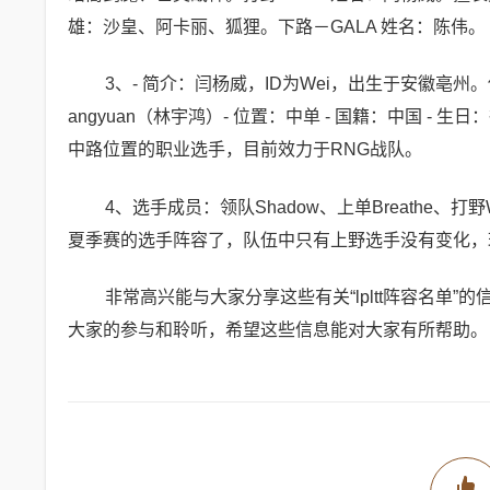
雄：沙皇、阿卡丽、狐狸。下路－GALA 姓名：陈伟。
3、- 简介：闫杨威，ID为Wei，出生于安徽亳
angyuan（林宇鸿）- 位置：中单 - 国籍：中国 - 生
中路位置的职业选手，目前效力于RNG战队。
4、选手成员：领队Shadow、上单Breathe、打野We
夏季赛的选手阵容了，队伍中只有上野选手没有变化，
非常高兴能与大家分享这些有关“lpltt阵容名单
大家的参与和聆听，希望这些信息能对大家有所帮助。