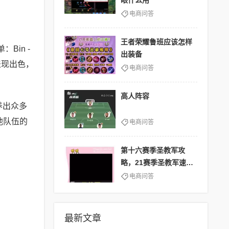
眼什么用
电商问答
王者荣耀鲁班应该怎样
单：Bin -
出装备
中表现出色，
电商问答
高人阵容
养出众多
他队伍的
电商问答
第十六赛季圣教军攻
略，21赛季圣教军速刷
bd
电商问答
最新文章