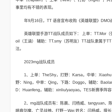
事里均有不错的表现。
年9月16日，TT 语音宣布收购《英雄联盟》DMO
英雄联盟手游TT战队成员如下： 上单：TT.Mor（张洪伟
oil（王涵） 辅助：TT.smy（苏明友）TT战队隶
注。
2023rng战队成员
1、上单：TheShy，打野：Karsa，中单：Xiaoh
野：Ning，中单：Qing，下路：Doggo，辅助：Baol
D：Huanfeng，辅助：xinliu/yaoyao。TES新赛季
2、rng战队成员有：陈晨、闫杨威、tangyuan、
暗裔剑魔、亡灵战神。打野－Wei 姓名：闫杨威。擅长英