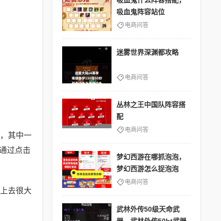
吸血鬼什么阵容搭配，
吸血鬼阵容站位
电商问答
迷雾世界深渊都攻略
电商问答
丛林之王中国队阵容搭
配
电商问答
，其中一
通过点击
梦幻西游在哪抓泡泡，
梦幻西游怎么捉泡泡
电商问答
上去很大
武林外传50级天命武