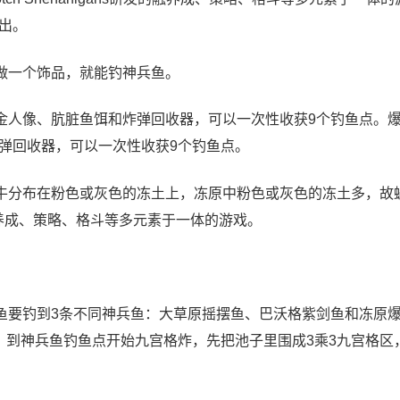
出。
做一个饰品，就能钓神兵鱼。
金人像、肮脏鱼饵和炸弹回收器，可以一次性收获9个钓鱼点。
弹回收器，可以一次性收获9个钓鱼点。
牛分布在粉色或灰色的冻土上，冻原中粉色或灰色的冻土多，故
s研发的融养成、策略、格斗等多元素于一体的游戏。
鱼要钓到3条不同神兵鱼：大草原摇摆鱼、巴沃格紫剑鱼和冻原
，到神兵鱼钓鱼点开始九宫格炸，先把池子里围成3乘3九宫格区