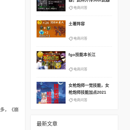
器，武林外传50bt武器
电商问答
土著阵容
电商问答
fgo技能本长江
电商问答
女枪炮师一觉技能，女
枪炮师技能加点2021
电商问答
多，《崩
最新文章