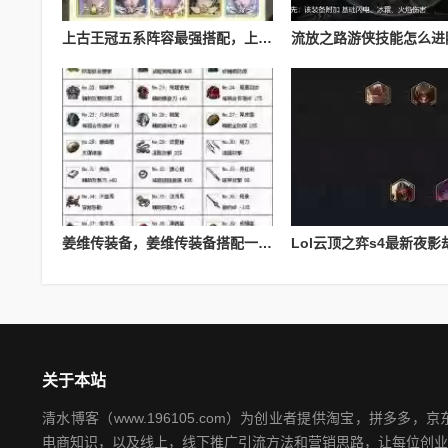
上古王冠五系阵容最强搭配，上古王冠五星排行
姜维传装备，姜维传装备搭配一览表最新
关于本站
清水博客（www.196105.com）为创业者提供淘宝，拼多多
电商知识，以及线上，线下推广引流方法和营销思路，让每位创业