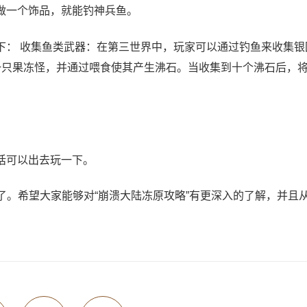
做一个饰品，就能钓神兵鱼。
下： 收集鱼类武器：在第三世界中，玩家可以通过钓鱼来收集银
一只果冻怪，并通过喂食使其产生沸石。当收集到十个沸石后，
话可以出去玩一下。
了。希望大家能够对“崩溃大陆冻原攻略”有更深入的了解，并且