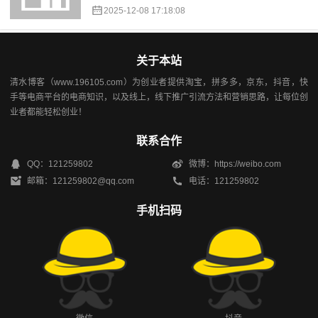
2025-12-08 17:18:08
关于本站
清水博客（www.196105.com）为创业者提供淘宝，拼多多，京东，抖音，快
手等电商平台的电商知识，以及线上，线下推广引流方法和营销思路，让每位创
业者都能轻松创业！
联系合作
QQ：121259802
微博：https://weibo.com
邮箱：121259802@qq.com
电话：121259802
手机扫码